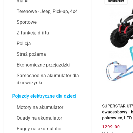
marki
Bestseller
Terenowe - Jeep, Pick-up, 4x4
Sportowe
Z funkcją driftu
Policja
Straż pożarna
Ekonomiczne przejażdżki
Samochód na akumulator dla
dziewczynki
Pojazdy elektryczne dla dzieci
SUPERSTAR UTV
Motory na akumulator
dwuosobowy - bi
Quady na akumulator
pokrowiec, LED
1299.00
Buggy na akumulator
Cena