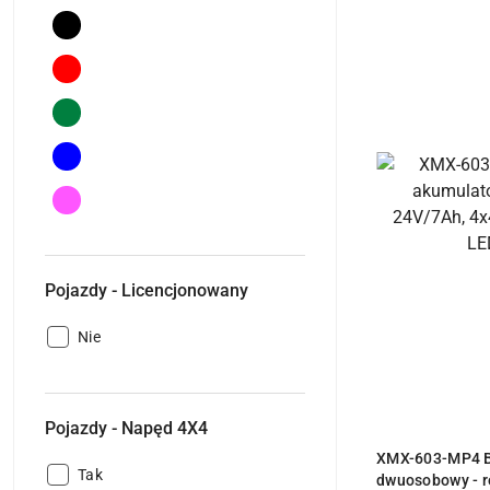
Pojazdy
Biały
- Kolor:
Pojazdy -
Czarny
Kolor:
Pojazdy
Czerwony
- Kolor:
Pojazdy
Moro
- Kolor:
Pojazdy
Niebieski
- Kolor:
Różowy
Pojazdy - Licencjonowany
Pojazdy
Nie
-
Licencjonowany:
Pojazdy - Napęd 4X4
PR
XMX-603-MP4 B
Pojazdy
Tak
dwuosobowy - r