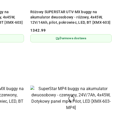
Y
PRODUKT NIEDOSTĘPNY
gy na
Różowy SUPERSTAR UTV-MX buggy na
y, 4x45W,
akumulator dwuosobowy - różowy, 4x45W,
 BT [XMX-603]
12V/14Ah, pilot, pokrowiec, LED, BT [XMX-603]
1342.99
Cena:
Darmowa dostawa