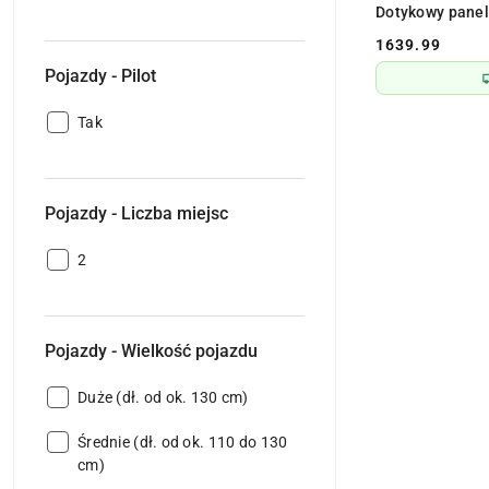
-
Dotykowy panel
Napęd
1639.99
4X4:
Cena:
Pojazdy - Pilot
Pojazdy
Tak
-
Pilot:
Pojazdy - Liczba miejsc
Pojazdy
2
-
Liczba
miejsc:
Pojazdy - Wielkość pojazdu
Pojazdy
Duże (dł. od ok. 130 cm)
-
Pojazdy
Wielkość
Średnie (dł. od ok. 110 do 130
-
pojazdu:
cm)
Wielkość