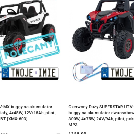
PRODUKT NIEDOSTĘPN
DO KOSZYKA
-MX buggy na akumulator
Czerwony Duży SUPERSTAR UTV
ały, 4x45W, 12V/18Ah, pilot,
buggy na akumulator dwuosobowy
, BT [XMX-603]
300W, 4x75W, 24V/9Ah, pilot, pok
MP3
1389.00