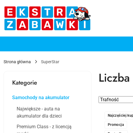
Przejdź do treści głównej
Przejdź do wyszukiwarki
Przejdź do moje konto
Przejdź do menu głównego
Przejdź do stopki
Strona główna
SuperStar
Liczba
Kategorie
Samochody na akumulator
Zastosowano
Sortuj
według
sortowanie:
Największe - auta na
Trafność
akumulator dla dzieci
Najczęściej k
.
Promocja
Premium Class - z licencją