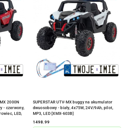
Y
PRODUKT NIEDOSTĘPNY
-MX 2000N
SUPERSTAR UTV-MX buggy na akumulator
 - czerwony,
dwuosobowy - biały, 4x75W, 24V/9Ah, pilot,
rowiec, LED,
MP3, LED [XMX-603B]
1498.99
Cena: