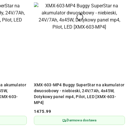
Y
PRODUKT NIEDOSTĘPNY
a akumulator
XMX-603-MP4 Buggy SuperStar na akumulator
45W,
dwuosobowy - niebieski, 24V/7Ah, 4x45W,
[XMX-603-
Dotykowy panel mp4, Pilot, LED [XMX-603-
MP4]
1475.99
Cena:
Darmowa dostawa