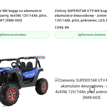
ODUKT NIEDOSTĘPNY
PRODUKT NIEDOSTĘPN
-MX buggy na akumulator
Zielony SUPERSTAR UTV-MX bug
arny, 4x45W, 12V/14Ah, pilot,
akumulator dwuosobowy - zielon
, BT [XMX-603]
12V/14Ah, pilot, pokrowiec, LED,
1390.99
Cena:
Darmowa dostawa
Darmowa dostawa