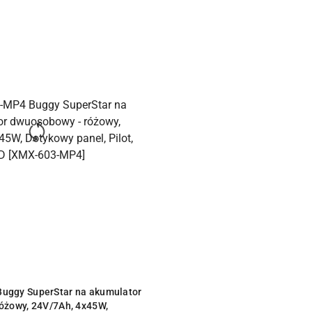
ODUKT NIEDOSTĘPNY
uggy SuperStar na akumulator
óżowy, 24V/7Ah, 4x45W,