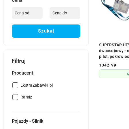
Cena
Szukaj
PR
SUPERSTAR UTV
dwuosobowy - n
pilot, pokrowie
Filtruj
1342.99
Cena:
Producent
Producent:
EkstraZabawki.pl
Producent:
Ramiz
Pojazdy - Silnik