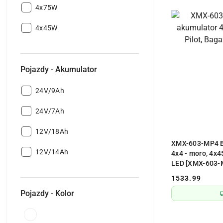
Pojazdy
4x75W
-
Pojazdy
Silnik:
4x45W
-
Silnik:
Pojazdy - Akumulator
Pojazdy
24V/9Ah
-
Pojazdy
Akumulator:
24V/7Ah
-
Pojazdy
Akumulator:
12V/18Ah
PR
-
XMX-603-MP4 B
Pojazdy
Akumulator:
12V/14Ah
4x4 - moro, 4x4
-
LED [XMX-603-
Akumulator:
1533.99
Cena:
Pojazdy - Kolor
Pojazdy
- Kolor: