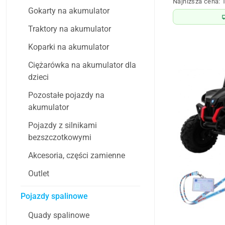
Najniższa
Najniższa cena:
promocyjna:
Gokarty na akumulator
cena
z
Traktory na akumulator
30
dni
Koparki na akumulator
przed
obniżką
Ciężarówka na akumulator dla
dzieci
Pozostałe pojazdy na
akumulator
Pojazdy z silnikami
bezszczotkowymi
Akcesoria, części zamienne
Outlet
Pojazdy spalinowe
Quady spalinowe