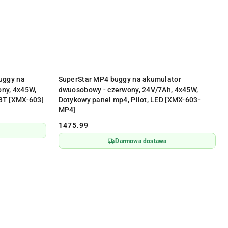
Y
PRODUKT NIEDOSTĘPNY
uggy na
SuperStar MP4 buggy na akumulator
ny, 4x45W,
dwuosobowy - czerwony, 24V/7Ah, 4x45W,
 BT [XMX-603]
Dotykowy panel mp4, Pilot, LED [XMX-603-
MP4]
1475.99
Cena:
Darmowa dostawa