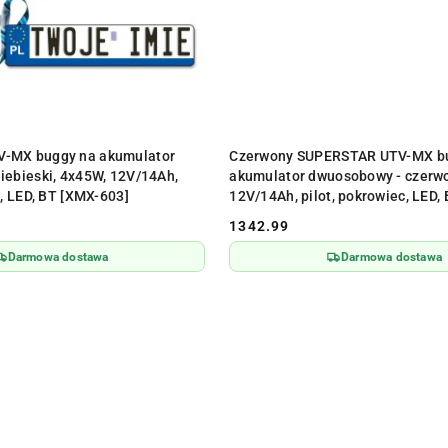
ODUKT NIEDOSTĘPNY
PRODUKT NIEDOSTĘPN
-MX buggy na akumulator
Czerwony SUPERSTAR UTV-MX b
iebieski, 4x45W, 12V/14Ah,
akumulator dwuosobowy - czerwo
c, LED, BT [XMX-603]
12V/14Ah, pilot, pokrowiec, LED,
1342.99
Cena:
Darmowa dostawa
Darmowa dostawa