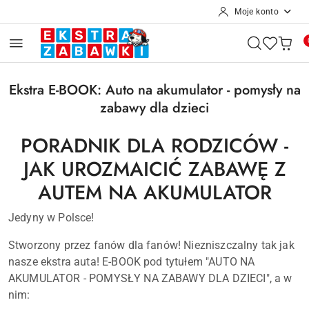
Moje konto
Przejdź do treści głównej
Przejdź do wyszukiwarki
Przejdź do moje konto
Przejdź do menu głównego
Przejdź do stopki
Ekstra E-BOOK: Auto na akumulator - pomysły na
zabawy dla dzieci
PORADNIK DLA RODZICÓW -
JAK UROZMAICIĆ ZABAWĘ Z
AUTEM NA AKUMULATOR
Jedyny w Polsce!
Stworzony przez fanów dla fanów! Niezniszczalny tak jak
nasze ekstra auta! E-BOOK pod tytułem "AUTO NA
AKUMULATOR - POMYSŁY NA ZABAWY DLA DZIECI", a w
nim: