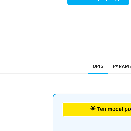
OPIS
PARAM
🌟 Ten model p