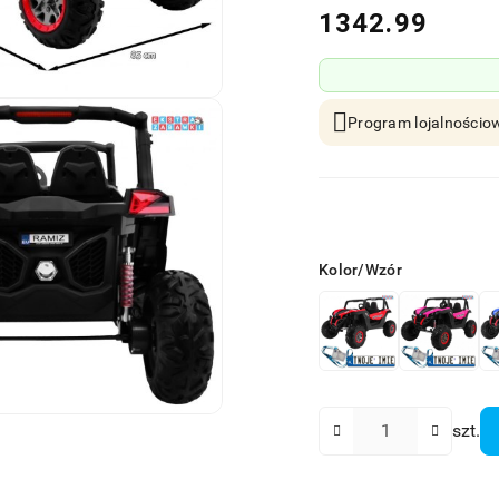
cena:
1342.99
Program lojalnościow
Wariant
Kolor/Wzór
Ilość
szt.