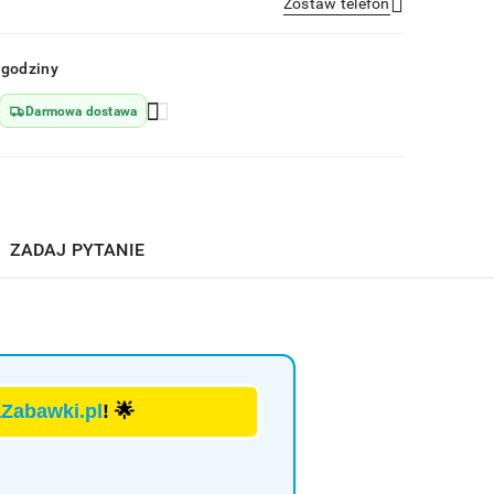
Zostaw telefon
Wyślij
 godziny
Darmowa dostawa
ZADAJ PYTANIE
aZabawki.pl
! 🌟