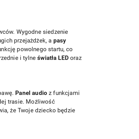
owców. Wygodne siedzenie
gich przejażdżek, a
pasy
nkcję powolnego startu, co
zednie i tylne
światła LED
oraz
abawę.
Panel audio
z funkcjami
ej trasie. Możliwość
wia, że Twoje dziecko będzie