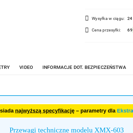
Dostępność
Wysyłka w ciągu:
24
i
Cena przesyłki:
69
dostawa
ETRY
VIDEO
INFORMACJE DOT. BEZPIECZEŃSTWA
osiada
najwyższą specyfikację
– parametry dla
Ekstr
Przewagi techniczne modelu XMX-603