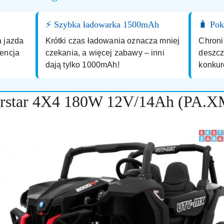
⚡ Szybka ładowarka 1500mAh
🧳 Pok
 jazda
Krótki czas ładowania oznacza mniej
Chroni
encja
czekania, a więcej zabawy – inni
deszcz
dają tylko 1000mAh!
konkur
rstar 4X4 180W 12V/14Ah (PA.