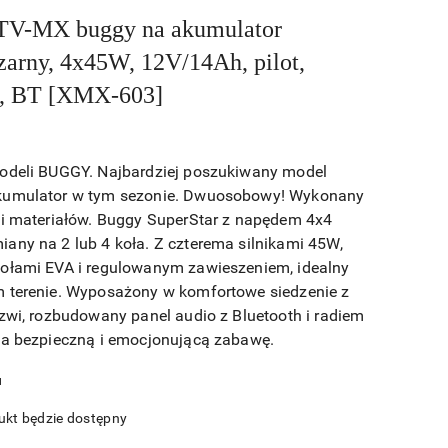
-MX buggy na akumulator
arny, 4x45W, 12V/14Ah, pilot,
D, BT [XMX-603]
modeli BUGGY. Najbardziej poszukiwany model
kumulator w tym sezonie. Dwuosobowy! Wykonany
ci materiałów. Buggy SuperStar z napędem 4x4
any na 2 lub 4 koła. Z czterema silnikami 45W,
kołami EVA i regulowanym zawieszeniem, idealny
m terenie. Wyposażony w komfortowe siedzenie z
rzwi, rozbudowany panel audio z Bluetooth i radiem
ia bezpieczną i emocjonującą zabawę.
u
kt będzie dostępny