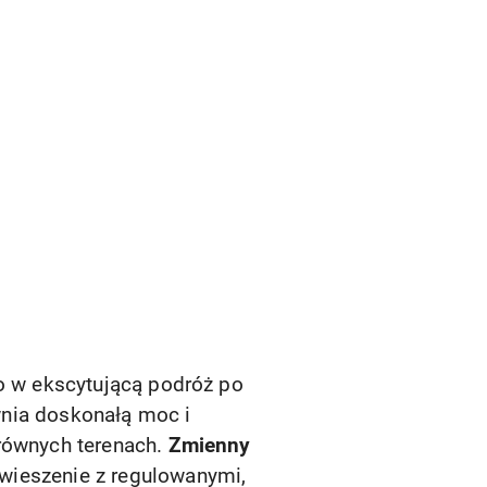
ko w ekscytującą podróż po
wnia doskonałą moc i
erównych terenach.
Zmienny
wieszenie z regulowanymi,