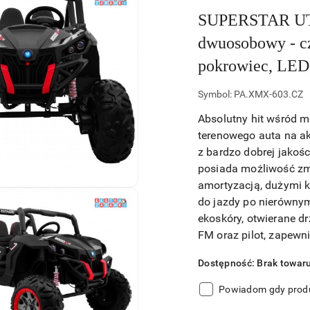
SUPERSTAR UTV
dwuosobowy - cz
pokrowiec, LE
Symbol:
PA.XMX-603.CZ
Absolutny hit wśród 
terenowego auta na a
z bardzo dobrej jakoś
posiada możliwość zmi
amortyzacją, dużymi 
do jazdy po nierówny
ekoskóry, otwierane d
FM oraz pilot, zapewn
Dostępność:
Brak towar
Powiadom gdy produ