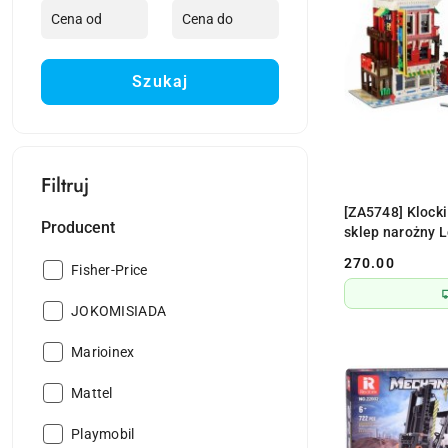
Szukaj
Filtruj
[ZA5748] Klocki 
Producent
sklep narożny L
270.00
Producent:
Fisher-Price
Cena:
Producent:
JOKOMISIADA
Producent:
Marioinex
Producent:
Mattel
Producent:
Playmobil