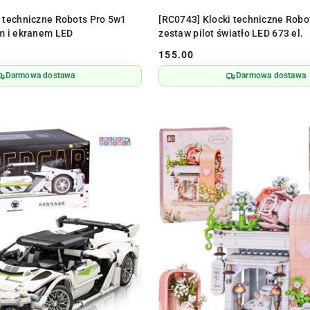
DO KOSZYKA
DO KOSZYKA
i techniczne Robots Pro 5w1
[RC0743] Klocki techniczne Robo
em i ekranem LED
zestaw pilot światło LED 673 el.
155.00
Cena:
Darmowa dostawa
Darmowa dostawa