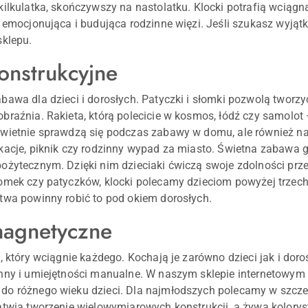
kilkulatka, skończywszy na nastolatku. Klocki potrafią wciągn
j emocjonująca i budująca rodzinne więzi. Jeśli szukasz wyj
sklepu.
onstrukcyjne
bawa dla dzieci i dorosłych. Patyczki i słomki pozwolą tworzy
braźnia. Rakieta, którą polecicie w kosmos, łódź czy samolot
wietnie sprawdzą się podczas zabawy w domu, ale również na
kacje, piknik czy rodzinny wypad za miasto. Świetna zabawa
ożytecznym. Dzięki nim dzieciaki ćwiczą swoje zdolności prze
omek czy patyczków, klocki polecamy dzieciom powyżej trzech 
twa powinny robić to pod okiem dorosłych.
magnetyczne
, który wciągnie każdego. Kochają je zarówno dzieci jak i doro
nny i umiejętności manualne. W naszym sklepie internetowym
do różnego wieku dzieci. Dla najmłodszych polecamy w szcz
atwia tworzenie wielowymiarowych konstrukcji, a żywa kolorystk