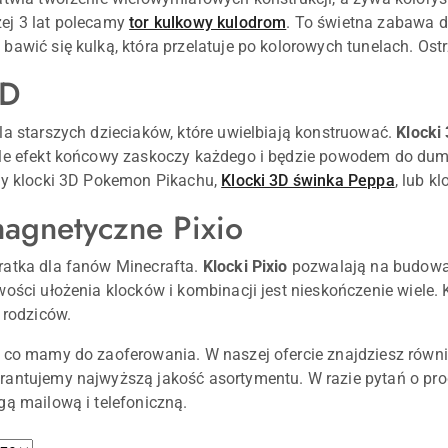
ej 3 lat polecamy
tor kulkowy kulodrom
. To świetna zabawa d
bawić się kulką, która przelatuje po kolorowych tunelach. O
3D
la starszych dzieciaków, które uwielbiają konstruować.
Klocki
le efekt końcowy zaskoczy każdego i będzie powodem do dumy.
my klocki 3D Pokemon Pikachu,
Klocki 3D świnka Peppa
, lub k
magnetyczne Pixio
ratka dla fanów Minecrafta.
Klocki Pixio
pozwalają na budowani
wości ułożenia klocków i kombinacji jest nieskończenie wiele.
 rodziców.
 co mamy do zaoferowania. W naszej ofercie znajdziesz równ
antujemy najwyższą jakość asortymentu. W razie pytań o pro
gą mailową i telefoniczną.