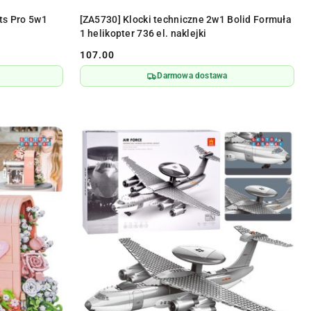
DO KOSZYKA
ts Pro 5w1
[ZA5730] Klocki techniczne 2w1 Bolid Formuła
1 helikopter 736 el. naklejki
107.00
Cena:
Darmowa dostawa