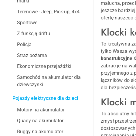
marki
malucha, przez 
jeszcze bardzie
Terenowe - Jeep, Pick-up, 4x4
ofertę naszego 
Sportowe
Klocki k
Z funkcją driftu
To kreatywna za
Policja
tylko Wasza wyo
Straż pożarna
konstrukcyjne
ś
zabrać je na wa
Ekonomiczne przejażdżki
przyjemnego z p
Samochód na akumulator dla
łączników do sł
dziewczynki
dla bezpieczeńs
Klocki 
Pojazdy elektryczne dla dzieci
Motory na akumulator
To absolutny hit
Quady na akumulator
zmysł przestrze
dostosowanych 
Buggy na akumulator
przyciągania uł