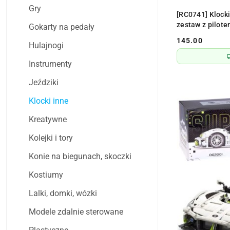
Gry
[RC0741] Klock
zestaw z pilot
Gokarty na pedały
145.00
Hulajnogi
Cena:
Instrumenty
Jeździki
Klocki inne
Kreatywne
Kolejki i tory
Konie na biegunach, skoczki
Kostiumy
Lalki, domki, wózki
Modele zdalnie sterowane