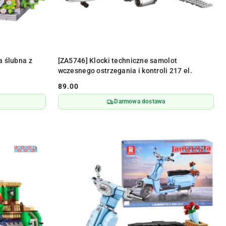
DO KOSZYKA
a ślubna z
[ZA5746] Klocki techniczne samolot
wczesnego ostrzegania i kontroli 217 el.
89.00
Cena:
Darmowa dostawa