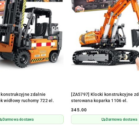
DO KOSZYKA
DO KOSZYKA
 konstrukcyjne zdalnie
[ZA5797] Klocki konstrukcyjne zd
k widłowy ruchomy 722 el.
sterowana koparka 1106 el.
345.00
Cena:
Darmowa dostawa
Darmowa dostawa