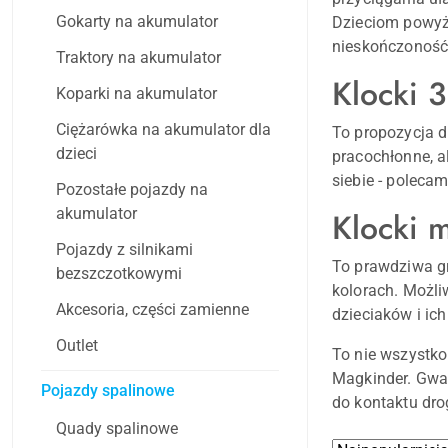
Gokarty na akumulator
Dzieciom powyż
nieskończoność 
Traktory na akumulator
Klocki 
Koparki na akumulator
Ciężarówka na akumulator dla
To propozycja d
dzieci
pracochłonne, a
siebie - poleca
Pozostałe pojazdy na
akumulator
Klocki 
Pojazdy z silnikami
To prawdziwa g
bezszczotkowymi
kolorach. Możli
Akcesoria, części zamienne
dzieciaków i ich
Outlet
To nie wszystko
Magkinder. Gwar
Pojazdy spalinowe
do kontaktu dro
Quady spalinowe