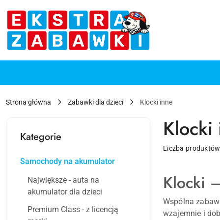
Przejdź do treści głównej
Przejdź do wyszukiwarki
Przejdź do moje konto
Przejdź do menu głównego
Przejdź do stopki
Strona główna
Zabawki dla dzieci
Klocki inne
Klocki
Kategorie
Liczba produktów
Samochody na akumulator
Klocki –
Największe - auta na
akumulator dla dzieci
Wspólna zabawa 
Premium Class - z licencją
wzajemnie i dob