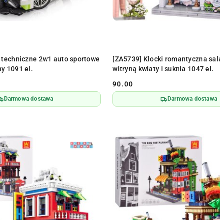
DO KOSZYKA
DO KOSZYKA
i techniczne 2w1 auto sportowe
[ZA5739] Klocki romantyczna sal
y 1091 el.
witryną kwiaty i suknia 1047 el.
90.00
Cena:
Darmowa dostawa
Darmowa dostawa