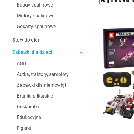
Zastosowano
Sortuj
Buggy spalinowe
według
sortowanie:
Najpopularniejsz
Motory spalinowe
Gokarty spalinowe
Stoły do gier
Zabawki dla dzieci
AGD
Autka, traktory, samoloty
Zabawki dla niemowląt
Bramki piłkarskie
Deskorolki
Edukacyjne
Figurki