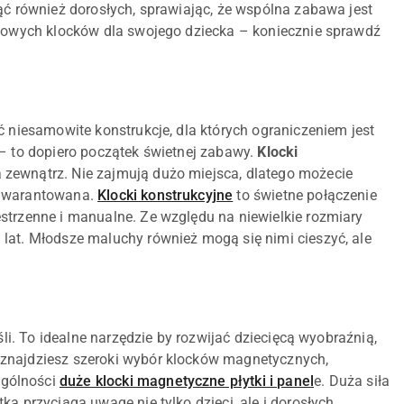
ąć również dorosłych, sprawiając, że wspólna zabawa jest
ątkowych klocków dla swojego dziecka – koniecznie sprawdź
ć niesamowite konstrukcje, dla których ograniczeniem jest
 – to dopiero początek świetnej zabawy.
Klocki
 zewnątrz. Nie zajmują dużo miejsca, dlatego możecie
 gwarantowana.
Klocki konstrukcyjne
to świetne połączenie
strzenne i manualne. Ze względu na niewielkie rozmiary
lat. Młodsze maluchy również mogą się nimi cieszyć, ale
śli. To idealne narzędzie by rozwijać dziecięcą wyobraźnią,
 znajdziesz szeroki wybór klocków magnetycznych,
ególności
duże klocki magnetyczne płytki i panel
e. Duża siła
a przyciąga uwagę nie tylko dzieci, ale i dorosłych.