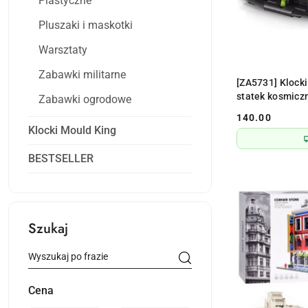
Plastyczne
Pluszaki i maskotki
Warsztaty
Zabawki militarne
[ZA5731] Klock
statek kosmiczn
Zabawki ogrodowe
140.00
Cena:
Klocki Mould King
BESTSELLER
Szukaj
Cena