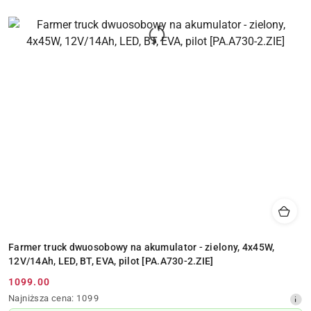
Farmer truck dwuosobowy na akumulator - zielony, 4x45W,
12V/14Ah, LED, BT, EVA, pilot [PA.A730-2.ZIE]
1099.00
Cena
Najniższa
Najniższa cena:
1099
promocyjna:
cena