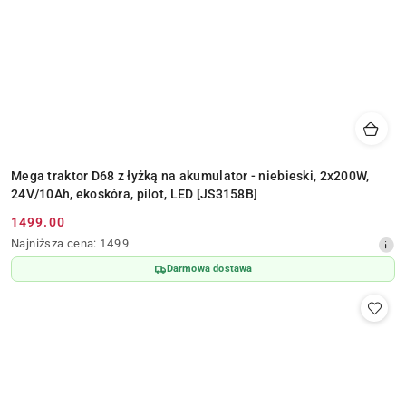
Mega traktor D68 z łyżką na akumulator - niebieski, 2x200W,
24V/10Ah, ekoskóra, pilot, LED [JS3158B]
1499.00
Cena
Najniższa
Najniższa cena:
1499
promocyjna:
cena
Darmowa dostawa
z
30
dni
przed
obniżką