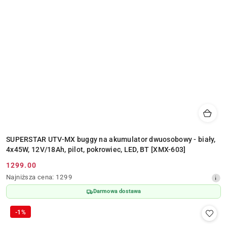
SUPERSTAR UTV-MX buggy na akumulator dwuosobowy - biały,
4x45W, 12V/18Ah, pilot, pokrowiec, LED, BT [XMX-603]
1299.00
Cena
Najniższa
Najniższa cena:
1299
promocyjna:
cena
Darmowa dostawa
z
30
-1%
dni
przed