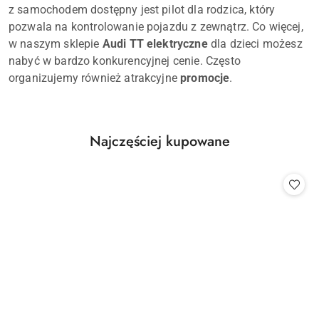
z samochodem dostępny jest pilot dla rodzica, który
pozwala na kontrolowanie pojazdu z zewnątrz. Co więcej,
w naszym sklepie
Audi TT elektryczne
dla dzieci możesz
nabyć w bardzo konkurencyjnej cenie. Często
organizujemy również atrakcyjne
promocje
.
Produkty
Najczęściej kupowane
Pomiń karuzelę produktów
o
statusie: