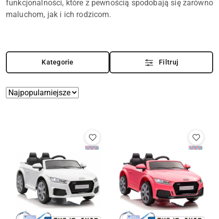
funkcjonalności, które z pewnością spodobają się zarówno
maluchom, jak i ich rodzicom.
Kategorie
Filtruj
Zastosowano
Sortuj
według
sortowanie:
Najpopularniejsze.