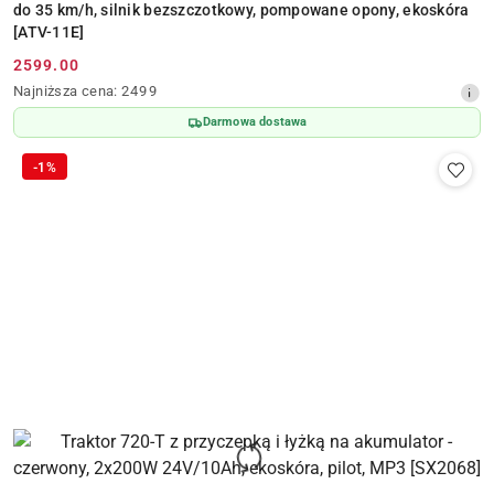
do 35 km/h, silnik bezszczotkowy, pompowane opony, ekoskóra
[ATV-11E]
2599.00
Cena
Najniższa
Najniższa cena:
2499
promocyjna:
cena
Darmowa dostawa
z
30
-1%
dni
przed
obniżką