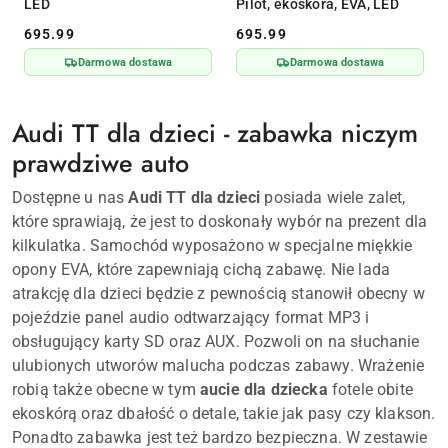
LED
Pilot, ekoskóra, EVA, LED
695.99
695.99
Cena:
Cena:
Darmowa dostawa
Darmowa dostawa
Audi TT dla dzieci - zabawka niczym
prawdziwe auto
Dostępne u nas
Audi TT dla dzieci
posiada wiele zalet,
które sprawiają, że jest to doskonały wybór na prezent dla
kilkulatka. Samochód wyposażono w specjalne miękkie
opony EVA, które zapewniają cichą zabawę. Nie lada
atrakcję dla dzieci będzie z pewnością stanowił obecny w
pojeździe panel audio odtwarzający format MP3 i
obsługujący karty SD oraz AUX. Pozwoli on na słuchanie
ulubionych utworów malucha podczas zabawy. Wrażenie
robią także obecne w tym
aucie dla dziecka
fotele obite
ekoskórą oraz dbałość o detale, takie jak pasy czy klakson.
Ponadto zabawka jest też bardzo bezpieczna. W zestawie