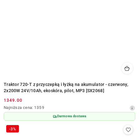
Traktor 720-T z przyczepką i łyżką na akumulator - czerwony,
2x200W 24V/10Ah, ekoskóra, pilot, MP3 [SX2068]
1349.00
Cena
Najniższa
Najniższa cena:
1359
promocyjna:
cena
Darmowa dostawa
z
30
-3%
dni
przed