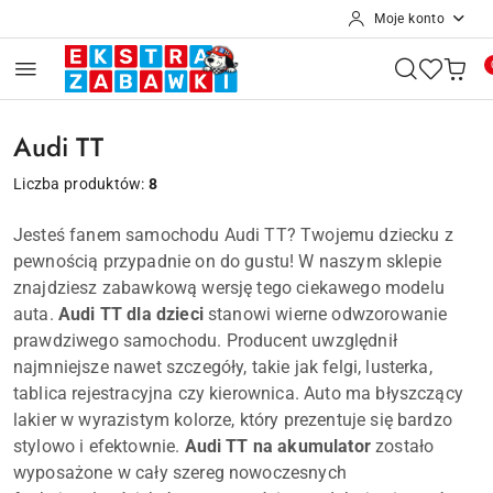
Moje konto
Przejdź do treści głównej
Przejdź do wyszukiwarki
Przejdź do moje konto
Przejdź do menu głównego
Przejdź do stopki
Audi TT
Liczba produktów:
8
Jesteś fanem samochodu Audi TT? Twojemu dziecku z
pewnością przypadnie on do gustu! W naszym sklepie
znajdziesz zabawkową wersję tego ciekawego modelu
auta.
Audi TT dla dzieci
stanowi wierne odwzorowanie
prawdziwego samochodu. Producent uwzględnił
najmniejsze nawet szczegóły, takie jak felgi, lusterka,
tablica rejestracyjna czy kierownica. Auto ma błyszczący
lakier w wyrazistym kolorze, który prezentuje się bardzo
stylowo i efektownie.
Audi TT na akumulator
zostało
wyposażone w cały szereg nowoczesnych