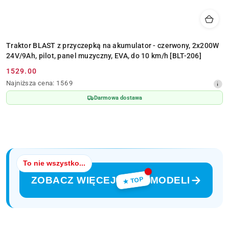
Traktor BLAST z przyczepką na akumulator - czerwony, 2x200W
24V/9Ah, pilot, panel muzyczny, EVA, do 10 km/h [BLT-206]
1529.00
Cena
Najniższa
Najniższa cena:
1569
promocyjna:
cena
Darmowa dostawa
z
30
dni
przed
obniżką
To nie wszystko...
ZOBACZ WIĘCEJ
MODELI
★ TOP