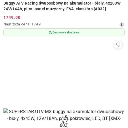
Buggy ATV Racing dwuosobowy na akumulator - biały, 4x200W
24V/14Ah, pilot, panel muzyczny, EVA, ekoskóra [A032]
1749.00
Cena
Najniższa
Najniższa cena:
1749
promocyjna:
cena
Darmowa dostawa
z
30
dni
przed
obniżką