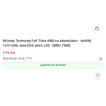
Różowy Terenowy Full Time 4WD na akumulator - 4x40W,
12V/10Ah, koła EVA, pilot, LED - [BRD-7588]
779.00
Cena
Najniższa
Najniższa cena:
779
promocyjna:
cena
Darmowa dostawa
z
30
dni
przed
obniżką