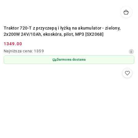
Traktor 720-T z przyczepą i łyżką na akumulator - zielony,
2x200W 24V/10Ah, ekoskóra, pilot, MP3 [SX2068]
1349.00
Cena
Najniższa
Najniższa cena:
1359
promocyjna:
cena
Darmowa dostawa
z
30
dni
przed
obniżką