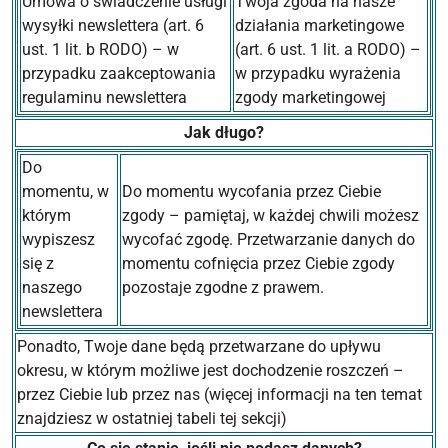
Umowa o świadczenie usługi
Twoja zgoda na nasze
wysyłki newslettera (art. 6
działania marketingowe
ust. 1 lit. b RODO) – w
(art. 6 ust. 1 lit. a RODO) –
przypadku zaakceptowania
w przypadku wyrażenia
regulaminu newslettera
zgody marketingowej
Jak długo?
Do
momentu, w
Do momentu wycofania przez Ciebie
którym
zgody – pamiętaj, w każdej chwili możesz
wypiszesz
wycofać zgodę. Przetwarzanie danych do
się z
momentu cofnięcia przez Ciebie zgody
naszego
pozostaje zgodne z prawem.
newslettera
Ponadto, Twoje dane będą przetwarzane do upływu
okresu, w którym możliwe jest dochodzenie roszczeń –
przez Ciebie lub przez nas (więcej informacji na ten temat
znajdziesz w ostatniej tabeli tej sekcji)