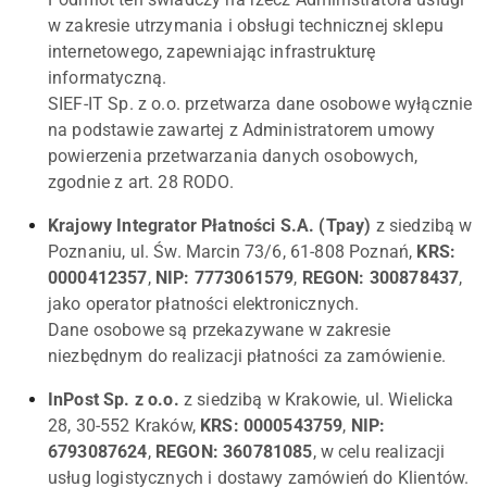
w zakresie utrzymania i obsługi technicznej sklepu
internetowego, zapewniając infrastrukturę
informatyczną.
SIEF-IT Sp. z o.o. przetwarza dane osobowe wyłącznie
na podstawie zawartej z Administratorem umowy
powierzenia przetwarzania danych osobowych,
zgodnie z art. 28 RODO.
Krajowy Integrator Płatności S.A. (Tpay)
z siedzibą w
Poznaniu, ul. Św. Marcin 73/6, 61-808 Poznań,
KRS:
0000412357
,
NIP: 7773061579
,
REGON: 300878437
,
jako operator płatności elektronicznych.
Dane osobowe są przekazywane w zakresie
niezbędnym do realizacji płatności za zamówienie.
InPost Sp. z o.o.
z siedzibą w Krakowie, ul. Wielicka
28, 30-552 Kraków,
KRS: 0000543759
,
NIP:
6793087624
,
REGON: 360781085
, w celu realizacji
usług logistycznych i dostawy zamówień do Klientów.