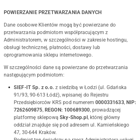
POWIERZANIE PRZETWARZANIA DANYCH
Dane osobowe Klientów mogą być powierzane do
przetwarzania podmiotom współpracującym z
Administratorem, w szczególności w zakresie hostingu,
obsługi technicznej, płatności, dostawy lub
oprogramowania sklepu internetowego.
W szczególności dane są powierzane do przetwarzania
następującym podmiotom:
SIEF-IT Sp. z o.o.
z siedzibą w Łodzi (ul. Gdańska
91/93, 90-613 Łódź), wpisanej do Rejestru
Przedsiębiorców KRS pod numerem
0000331633
,
NIP:
7262609875
,
REGON: 100689300
, prowadzącej
platformę sklepową
Sky-Shop.pl
, której główny
oddział znajduje się pod adresem ul. Kamieńskiego
47, 30-644 Kraków.
Podmiot ten świadczy na rzecz Administratora usługi