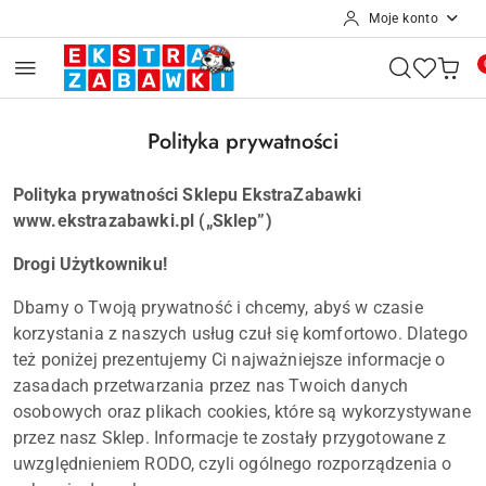
Moje konto
Przejdź do treści głównej
Przejdź do wyszukiwarki
Przejdź do moje konto
Przejdź do menu głównego
Przejdź do stopki
Polityka prywatności
Polityka prywatności Sklepu EkstraZabawki
www.ekstrazabawki.pl
(„Sklep”)
Drogi Użytkowniku!
Dbamy o Twoją prywatność i chcemy, abyś w czasie
korzystania z naszych usług czuł się komfortowo. Dlatego
też poniżej prezentujemy Ci najważniejsze informacje o
zasadach przetwarzania przez nas Twoich danych
osobowych oraz plikach cookies, które są wykorzystywane
przez nasz Sklep. Informacje te zostały przygotowane z
uwzględnieniem RODO, czyli ogólnego rozporządzenia o