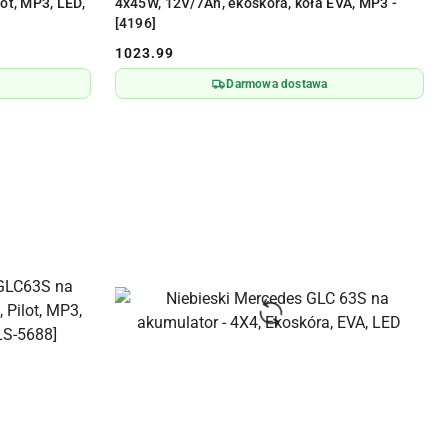
ot, MP3, LED,
4x45W, 12V/7Ah, ekoskóra, koła EVA, MP3 -
[4196]
1023.99
Cena:
Darmowa dostawa