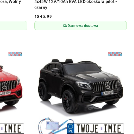
óra, Wolny
4x45W 12V/10Ah EVA LED ekoskóra pilot -
czarny
1845.99
Cena:
Darmowa dostawa