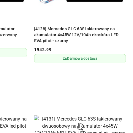
Y
PRODUKT NIEDOSTĘPNY
mulator
[4128] Mercedes GLC 63S lakierowany na
 czerwony
akumulator 4x45W 12V/10Ah ekoskóra LED
EVA pilot - czarny
1942.99
Cena:
Darmowa dostawa