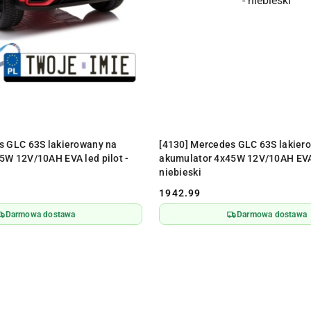
ODUKT NIEDOSTĘPNY
PRODUKT NIEDOSTĘPN
s GLC 63S lakierowany na
[4130] Mercedes GLC 63S lakier
5W 12V/10AH EVA led pilot -
akumulator 4x45W 12V/10AH EVA 
niebieski
1942.99
Cena:
Darmowa dostawa
Darmowa dostawa