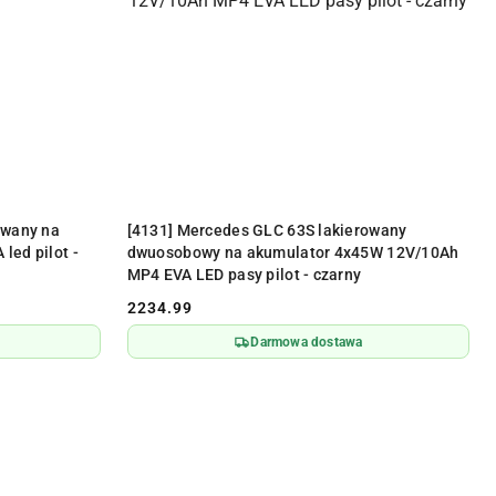
Y
PRODUKT NIEDOSTĘPNY
owany na
[4131] Mercedes GLC 63S lakierowany
led pilot -
dwuosobowy na akumulator 4x45W 12V/10Ah
MP4 EVA LED pasy pilot - czarny
2234.99
Cena:
Darmowa dostawa