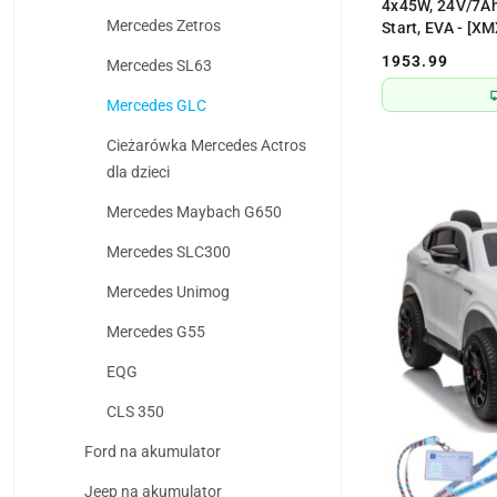
4x45W, 24V/7Ah
Mercedes Zetros
Start, EVA - [X
1953.99
Mercedes SL63
Cena:
Mercedes GLC
Cieżarówka Mercedes Actros
dla dzieci
Mercedes Maybach G650
Mercedes SLC300
Mercedes Unimog
Mercedes G55
EQG
CLS 350
Ford na akumulator
Jeep na akumulator