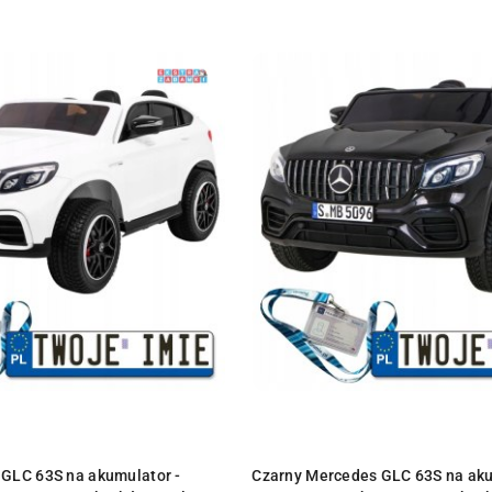
e.
ODUKT NIEDOSTĘPNY
PRODUKT NIEDOSTĘPN
 GLC 63S na akumulator -
Czarny Mercedes GLC 63S na aku