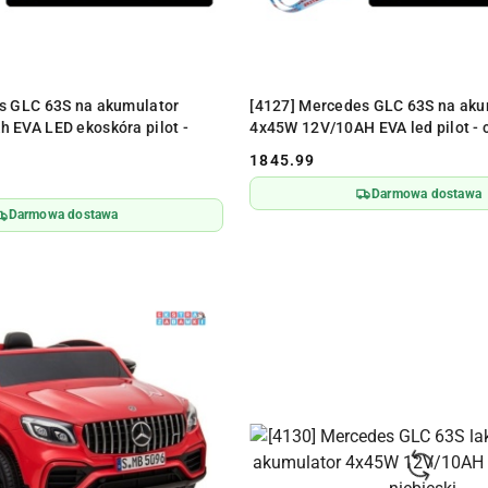
ODUKT NIEDOSTĘPNY
PRODUKT NIEDOSTĘPN
s GLC 63S na akumulator
[4127] Mercedes GLC 63S na aku
 EVA LED ekoskóra pilot -
4x45W 12V/10AH EVA led pilot -
1845.99
Cena:
Darmowa dostawa
Darmowa dostawa