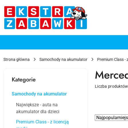
Przejdź do treści głównej
Przejdź do wyszukiwarki
Przejdź do moje konto
Przejdź do menu głównego
Przejdź do stopki
Strona główna
Samochody na akumulator
Premium Class - z
Merce
Kategorie
Liczba produktów
Samochody na akumulator
Największe - auta na
akumulator dla dzieci
Zastosowano
Sortuj
Premium Class - z licencją
według
sortowanie: