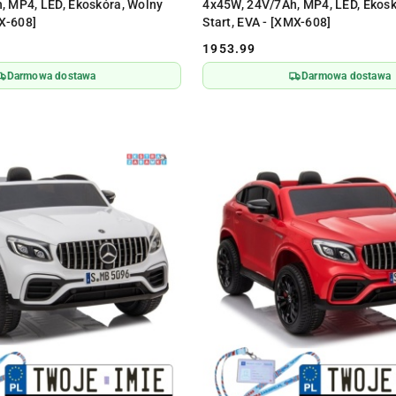
, MP4, LED, Ekoskóra, Wolny
4x45W, 24V/7Ah, MP4, LED, Ekosk
MX-608]
Start, EVA - [XMX-608]
1953.99
Cena:
Darmowa dostawa
Darmowa dostawa