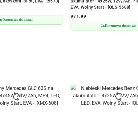
 ekoskóra, pilot, EVA - [5573]
akumulator - 4x25W, 12V/7Ah, Pil
EVA, Wolny Start - [QLS-5688]
971.99
Cena:
Darmowa dostawa
Darmowa dostawa