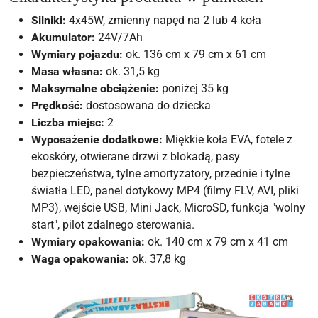
Silniki:
4x45W, zmienny napęd na 2 lub 4 koła
Akumulator:
24V/7Ah
Wymiary pojazdu:
ok. 136 cm x 79 cm x 61 cm
Masa własna:
ok. 31,5 kg
Maksymalne obciążenie:
poniżej 35 kg
Prędkość:
dostosowana do dziecka
Liczba miejsc:
2
Wyposażenie dodatkowe:
Miękkie koła EVA, fotele z
ekoskóry, otwierane drzwi z blokadą, pasy
bezpieczeństwa, tylne amortyzatory, przednie i tylne
światła LED, panel dotykowy MP4 (filmy FLV, AVI, pliki
MP3), wejście USB, Mini Jack, MicroSD, funkcja "wolny
start", pilot zdalnego sterowania.
Wymiary opakowania:
ok. 140 cm x 79 cm x 41 cm
Waga opakowania:
ok. 37,8 kg