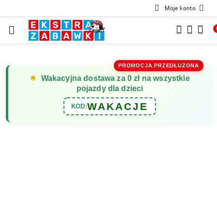
Moje konto
Przejdź do treści głównej
Przejdź do wyszukiwarki
Przejdź do moje konto
Przejdź do menu głównego
Przejdź do opisu produktu
Przejdź do stopki
PROMOCJA PRZEDŁUŻONA
☀
Wakacyjna dostawa za 0 zł na wszystkie
pojazdy dla dzieci
WAKACJE
KOD: