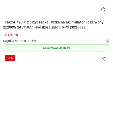
Traktor 720-T z przyczepką i łyżką na akumulator - czerwony,
2x200W 24V/10Ah, ekoskóra, pilot, MP3 [SX2068]
1349.00
Cena
Najniższa
Najniższa cena:
1359
promocyjna:
cena
Darmowa dostawa
z
30
-3%
dni
przed
obniżką