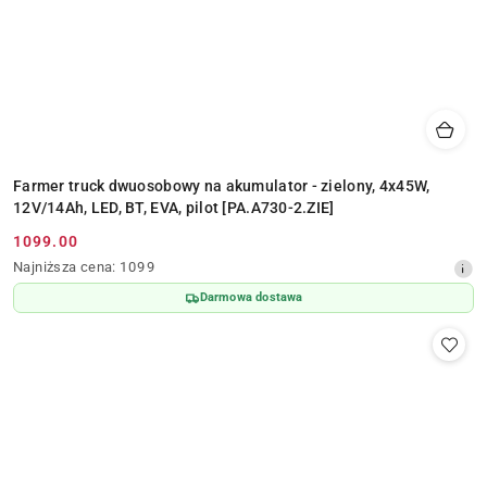
Farmer truck dwuosobowy na akumulator - zielony, 4x45W,
12V/14Ah, LED, BT, EVA, pilot [PA.A730-2.ZIE]
1099.00
Cena
Najniższa
Najniższa cena:
1099
promocyjna:
cena
Darmowa dostawa
z
30
dni
przed
obniżką