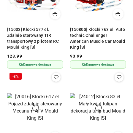
[15003] Klocki 577 el.
[15080S] Klocki 763 el. Auto
Zdalnie sterowany TIR
technic Challenger
transportowy z pilotem RC
American Muscle Car Mould
Mould King [S]
King [S]
128.99
93.99
Cena:
Cena:
Darmowa dostawa
Darmowa dostawa
-3%