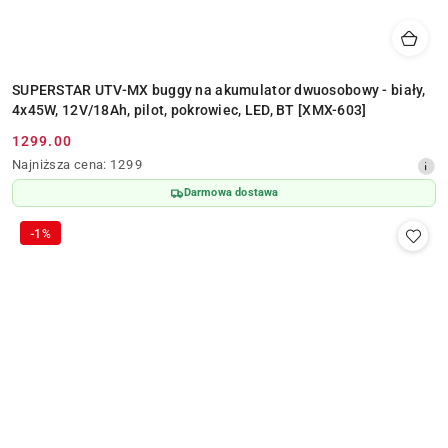
SUPERSTAR UTV-MX buggy na akumulator dwuosobowy - biały,
4x45W, 12V/18Ah, pilot, pokrowiec, LED, BT [XMX-603]
1299.00
Cena
Najniższa
Najniższa cena:
1299
promocyjna:
cena
Darmowa dostawa
z
30
-1%
dni
przed
obniżką