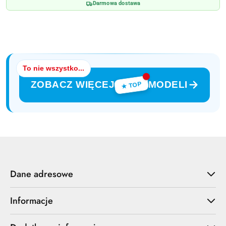
Darmowa dostawa
z
30
dni
przed
obniżką
To nie wszystko...
ZOBACZ WIĘCEJ
MODELI
★ TOP
Dane adresowe
Informacje