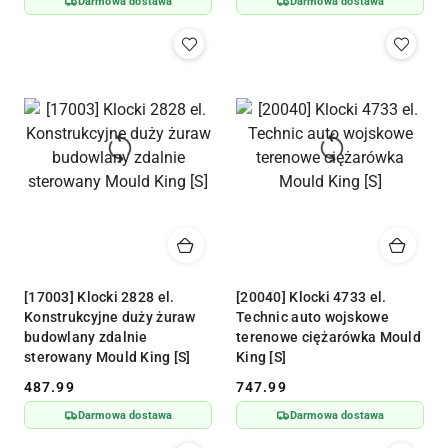
Darmowa dostawa
Darmowa dostawa
[17003] Klocki 2828 el.
[20040] Klocki 4733 el.
Konstrukcyjne duży żuraw
Technic auto wojskowe
budowlany zdalnie
terenowe ciężarówka Mould
sterowany Mould King [S]
King [S]
487.99
747.99
Cena:
Cena:
Darmowa dostawa
Darmowa dostawa