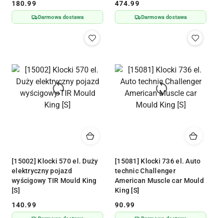
180.99
474.99
Cena:
Cena:
Darmowa dostawa
Darmowa dostawa
[15002] Klocki 570 el. Duży
[15081] Klocki 736 el. Auto
elektryczny pojazd
technic Challenger
wyścigowy TIR Mould King
American Muscle car Mould
[S]
King [S]
140.99
90.99
Cena:
Cena: