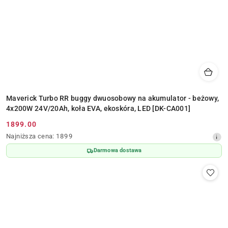
Maverick Turbo RR buggy dwuosobowy na akumulator - beżowy,
4x200W 24V/20Ah, koła EVA, ekoskóra, LED [DK-CA001]
1899.00
Cena
Najniższa
Najniższa cena:
1899
promocyjna:
cena
Darmowa dostawa
z
30
dni
przed
obniżką