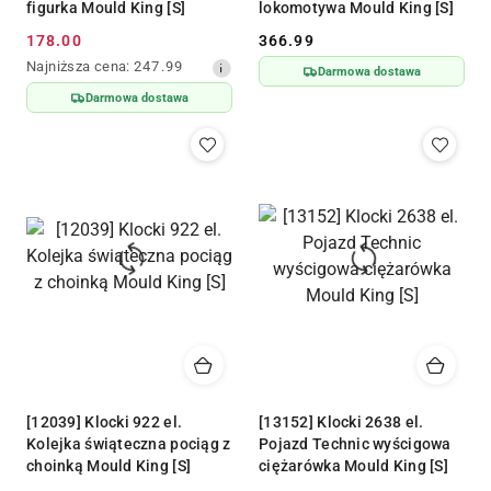
figurka Mould King [S]
lokomotywa Mould King [S]
178.00
366.99
Cena
Cena:
Najniższa
Najniższa cena:
247.99
Darmowa dostawa
promocyjna:
cena
Darmowa dostawa
z
30
dni
przed
obniżką
[12039] Klocki 922 el.
[13152] Klocki 2638 el.
Kolejka świąteczna pociąg z
Pojazd Technic wyścigowa
choinką Mould King [S]
ciężarówka Mould King [S]