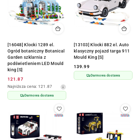
[16048] Klocki 1289 el.
[13103] Klocki 882 el. Auto
Ogród botaniczny Botanical
klasyczny pojazd targa 911
Garden szklarnia z
Mould King [S]
podświetleniem LED Mould
139.99
Cena:
king [S]
Darmowa dostawa
121.87
Cena
Najniższa
Najniższa cena:
121.87
promocyjna:
cena
Darmowa dostawa
z
30
dni
przed
obniżką