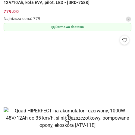
12V/10Ah, koła EVA, pilot, LED - [BRD-7588]
779.00
Cena
Najniższa
Najniższa cena:
779
promocyjna:
cena
Darmowa dostawa
z
30
dni
przed
obniżką