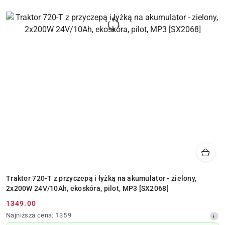
Traktor 720-T z przyczepą i łyżką na akumulator - zielony,
2x200W 24V/10Ah, ekoskóra, pilot, MP3 [SX2068]
1349.00
Cena
Najniższa
Najniższa cena:
1359
promocyjna:
cena