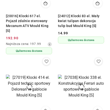
[20016] Klocki 617 el.
[24012] Klocki 83 el. Mały
Pojazd zdalnie sterowany
kwiat tulipan dekoracja
Mecanum ATV Mould King
tulip bud Mould King [S]
[S]
14.99
Cena:
192.90
Cena
Darmowa dostawa
Najniższa
Najniższa cena:
197.99
promocyjna:
cena
Darmowa dostawa
z
30
dni
przed
obniżką