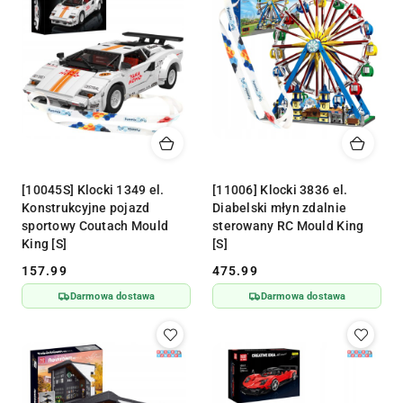
[10045S] Klocki 1349 el.
[11006] Klocki 3836 el.
Konstrukcyjne pojazd
Diabelski młyn zdalnie
sportowy Coutach Mould
sterowany RC Mould King
King [S]
[S]
157.99
475.99
Cena:
Cena:
Darmowa dostawa
Darmowa dostawa