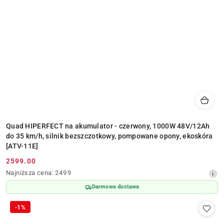
Quad HIPERFECT na akumulator - czerwony, 1000W 48V/12Ah
do 35 km/h, silnik bezszczotkowy, pompowane opony, ekoskóra
[ATV-11E]
2599.00
Cena
Najniższa
Najniższa cena:
2499
promocyjna:
cena
Darmowa dostawa
z
30
-1%
dni
przed