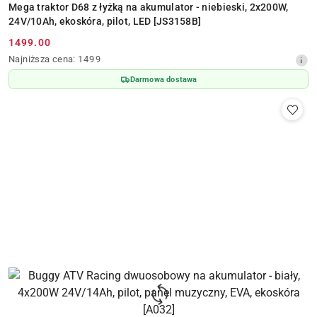
Mega traktor D68 z łyżką na akumulator - niebieski, 2x200W,
24V/10Ah, ekoskóra, pilot, LED [JS3158B]
1499.00
Cena
Najniższa
Najniższa cena:
1499
promocyjna:
cena
Darmowa dostawa
z
30
dni
przed
obniżką