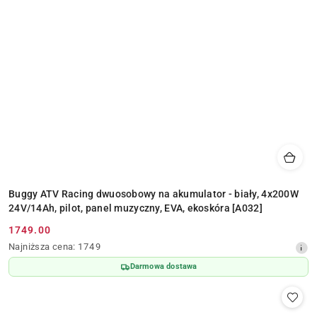
Buggy ATV Racing dwuosobowy na akumulator - biały, 4x200W
24V/14Ah, pilot, panel muzyczny, EVA, ekoskóra [A032]
1749.00
Cena
Najniższa
Najniższa cena:
1749
promocyjna:
cena
Darmowa dostawa
z
30
dni
przed