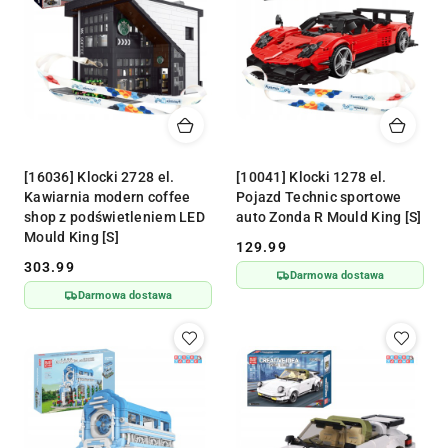
[16036] Klocki 2728 el.
[10041] Klocki 1278 el.
Kawiarnia modern coffee
Pojazd Technic sportowe
shop z podświetleniem LED
auto Zonda R Mould King [S]
Mould King [S]
129.99
Cena:
303.99
Cena:
Darmowa dostawa
Darmowa dostawa