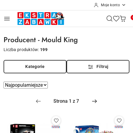
Moje konto
Przejdź do treści głównej
Przejdź do wyszukiwarki
Przejdź do moje konto
Przejdź do menu głównego
Przejdź do stopki
Producent - Mould King
Liczba produktów:
199
Kategorie
Filtruj
Zastosowano
Sortuj
według
sortowanie:
Najpopularniejsze.