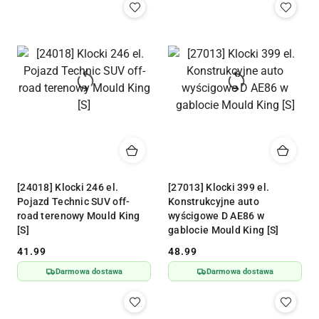
[24018] Klocki 246 el.
[27013] Klocki 399 el.
Pojazd Technic SUV off-
Konstrukcyjne auto
road terenowy Mould King
wyścigowe D AE86 w
[S]
gablocie Mould King [S]
41.99
48.99
Cena:
Cena:
Darmowa dostawa
Darmowa dostawa