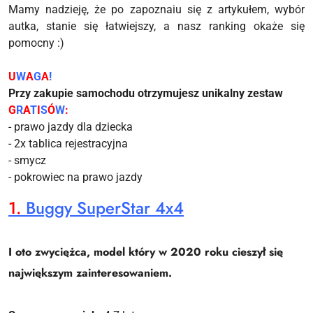
Mamy nadzieję, że po zapoznaiu się z artykułem, wybór
autka, stanie się łatwiejszy, a nasz ranking okaże się
pomocny :)
U
W
A
G
A
!
Przy zakupie samochodu otrzymujesz unikalny zestaw
G
R
A
T
I
S
Ó
W
:
- prawo jazdy dla dziecka
- 2x tablica rejestracyjna
- smycz
- pokrowiec na prawo jazdy
1.
Buggy SuperStar 4x4
I oto zwyciężca, model który w 2020 roku cieszył się
największym zainteresowaniem.