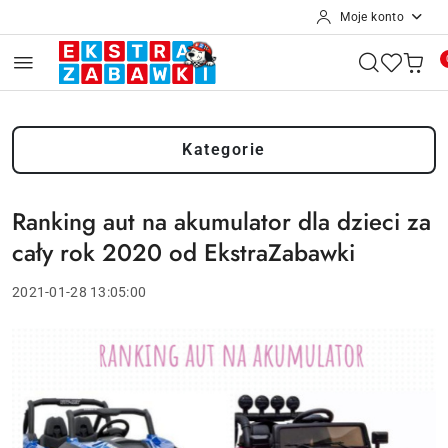
Moje konto
Przejdź do treści głównej
Przejdź do wyszukiwarki
Przejdź do moje konto
Przejdź do menu głównego
Przejdź do stopki
Kategorie
Ranking aut na akumulator dla dzieci za
cały rok 2020 od EkstraZabawki
2021-01-28 13:05:00