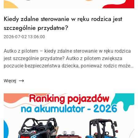
Kiedy zdalne sterowanie w ręku rodzica jest
Tytuł
artykułu:
szczególnie przydatne?
Data
2026-07-02 13:06:00
dodania:
Treść
Autko z pilotem – kiedy zdalne sterowanie w ręku rodzica
artykułu:
jest szczególnie przydatne? Autko z pilotem zwiększa
poczucie bezpieczeństwa dziecka, ponieważ rodzic może
w każdej chwili pomóc mu opanować pojazd. Pilot
rodzicielski pozwala te...
Więcej