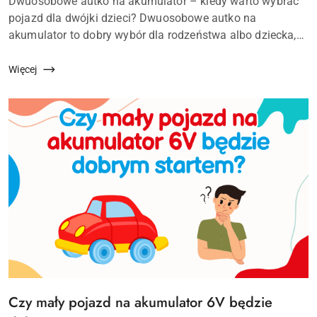
Treść
Dwuosobowe autko na akumulator – kiedy warto wybrać
artykułu:
pojazd dla dwójki dzieci? Dwuosobowe autko na
akumulator to dobry wybór dla rodzeństwa albo dziecka,
które często bawi się z kuzynem, koleżanką lub kolegą.
Taki model daje więc...
Więcej
Czy mały pojazd na akumulator 6V będzie
Tytuł
artykułu: