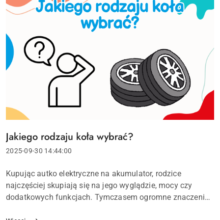
Jakiego rodzaju koła wybrać?
Tytuł
artykułu:
Data
2025-09-30 14:44:00
dodania:
Treść
Kupując autko elektryczne na akumulator, rodzice
artykułu:
najczęściej skupiają się na jego wyglądzie, mocy czy
dodatkowych funkcjach. Tymczasem ogromne znaczenie
dla komfortu i trwałości zabawki mają… koła. To one