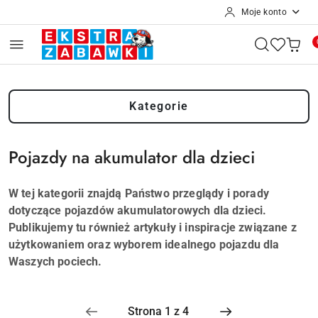
Moje konto
Przejdź do treści głównej
Przejdź do wyszukiwarki
Przejdź do moje konto
Przejdź do menu głównego
Przejdź do stopki
Kategorie
Pojazdy na akumulator dla dzieci
W tej kategorii znajdą Państwo przeglądy i porady
dotyczące pojazdów akumulatorowych dla dzieci.
Publikujemy tu również artykuły i inspiracje związane z
użytkowaniem oraz wyborem idealnego pojazdu dla
Waszych pociech.