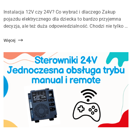
dodania:
Treść
Instalacja 12V czy 24V? Co wybrać i dlaczego Zakup
artykułu:
pojazdu elektrycznego dla dziecka to bardzo przyjemna
decyzja, ale też duża odpowiedzialność. Chodzi nie tylko o
to, by dziecko miało frajdę z jazdy, ale też by było
bezpiecznie, by autko służyło możliwie...
Więcej