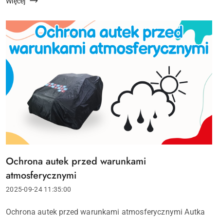
decydują o tym, czy pojazd poradzi sobie na...
Więcej
Ochrona autek przed warunkami
Tytuł
artykułu:
atmosferycznymi
Data
2025-09-24 11:35:00
dodania:
Treść
Ochrona autek przed warunkami atmosferycznymi Autka