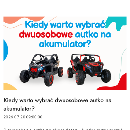
Kiedy warto wybrać dwuosobowe autko na
Tytuł
artykułu:
akumulator?
Data
2026-07-20 09:00:00
dodania: