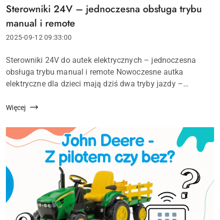
Sterowniki 24V – jednoczesna obsługa trybu
Tytuł
artykułu:
manual i remote
Data
2025-09-12 09:33:00
dodania:
Treść
Sterowniki 24V do autek elektrycznych – jednoczesna
artykułu:
obsługa trybu manual i remote Nowoczesne autka
elektryczne dla dzieci mają dziś dwa tryby jazdy –
manualny, czyli gdy dziecko prowadzi pojazd
samodzielnie, oraz zdalny (remote), gdy samochodz...
Więcej