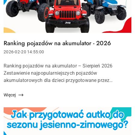
Ranking pojazdów na akumulator - 2026
Tytuł
artykułu:
Data
2026-02-20 14:55:00
dodania:
Treść
Ranking pojazdów na akumulator – Sierpień 2026
artykułu:
Zestawienie najpopularniejszych pojazdów
akumulatorowych dla dzieci przygotowane przez
EkstraZabawki.pl. Ranking oparty na modelach, które
cieszyły się największym zainteresowaniem...
Więcej