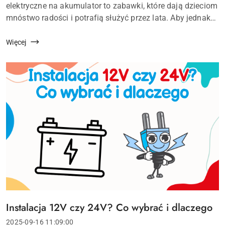
artykułu:
elektryczne na akumulator to zabawki, które dają dzieciom
mnóstwo radości i potrafią służyć przez lata. Aby jednak
pojazd zachował pełną sprawność i dobry wygląd, warto
pamiętać o jego odpo...
Więcej
Instalacja 12V czy 24V? Co wybrać i dlaczego
Tytuł
artykułu:
Data
2025-09-16 11:09:00