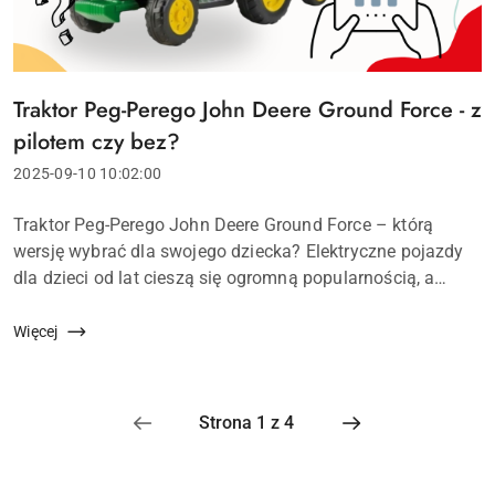
Traktor Peg-Perego John Deere Ground Force - z
Tytuł
artykułu:
pilotem czy bez?
Data
2025-09-10 10:02:00
dodania:
Treść
Traktor Peg-Perego John Deere Ground Force – którą
artykułu:
wersję wybrać dla swojego dziecka? Elektryczne pojazdy
dla dzieci od lat cieszą się ogromną popularnością, a
jednym z najczęściej wybieranych modeli jest Peg-Perego
John Deere Ground Force &n...
Więcej