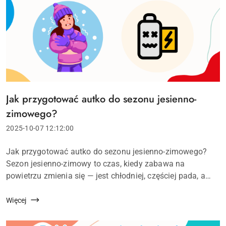
Jak przygotować autko do sezonu jesienno-
Tytuł
artykułu:
zimowego?
Data
2025-10-07 12:12:00
dodania:
Treść
Jak przygotować autko do sezonu jesienno-zimowego?
artykułu:
Sezon jesienno-zimowy to czas, kiedy zabawa na
powietrzu zmienia się — jest chłodniej, częściej pada, a
nawierzchnie bywają śliskie. Jeśli Twoje dziecko ma autko
na akumulator, warto poświęcić chwil...
Więcej