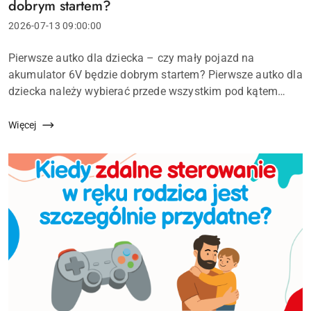
dobrym startem?
Data
2026-07-13 09:00:00
dodania:
Treść
Pierwsze autko dla dziecka – czy mały pojazd na
artykułu:
akumulator 6V będzie dobrym startem? Pierwsze autko dla
dziecka należy wybierać przede wszystkim pod kątem
bezpieczeństwa, wieku i umiejętności malucha. Model z
akumulatorem 6V może być dobrym wyborem,...
Więcej