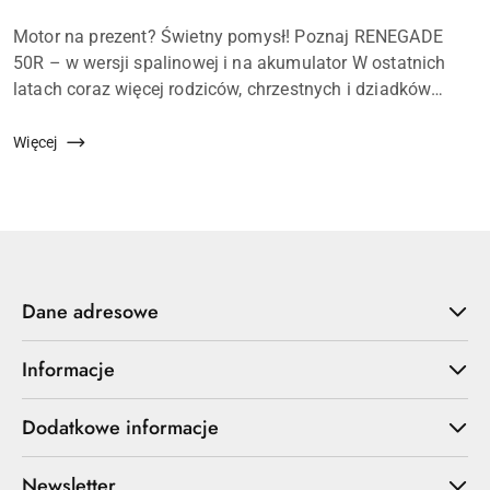
dodania:
Treść
Motor na prezent? Świetny pomysł! Poznaj RENEGADE
artykułu:
50R – w wersji spalinowej i na akumulator W ostatnich
latach coraz więcej rodziców, chrzestnych i dziadków
decyduje się na praktyczne, a zarazem ekscytujące
upominki – jednym z hi...
Więcej
Dane adresowe
Informacje
Dodatkowe informacje
Newsletter