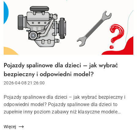
Pojazdy spalinowe dla dzieci – jak wybrać
Tytuł
artykułu:
bezpieczny i odpowiedni model?
Data
2026-04-08 21:26:00
dodania:
Treść
Pojazdy spalinowe dla dzieci – jak wybrać bezpieczny i
artykułu:
odpowiedni model? Pojazdy spalinowe dla dzieci to
zupełnie inny poziom zabawy niż klasyczne modele
elektryczne. Oferują realne wrażenia z jazdy, większą moc i
możliwość poruszania się w terenie...
Więcej