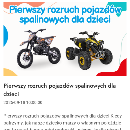
Pierwszy rozruch pojazdów spalinowych dla
Tytuł
artykułu:
dzieci
Data
2025-09-18 10:00:00
dodania:
Treść
Pierwszy rozruch pojazdów spalinowych dla dzieci Kiedy
artykułu:
patrzymy, jak nasze dziecko marzy o własnym pojeździe -
czy to quad, buggy, mini-motocykl - wiemy, że dla niego to