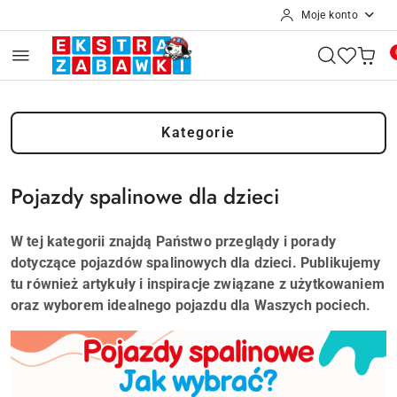
Moje konto
Przejdź do treści głównej
Przejdź do wyszukiwarki
Przejdź do moje konto
Przejdź do menu głównego
Przejdź do stopki
Kategorie
Pojazdy spalinowe dla dzieci
W tej kategorii znajdą Państwo przeglądy i porady
dotyczące pojazdów spalinowych dla dzieci. Publikujemy
tu również artykuły i inspiracje związane z użytkowaniem
oraz wyborem idealnego pojazdu dla Waszych pociech.