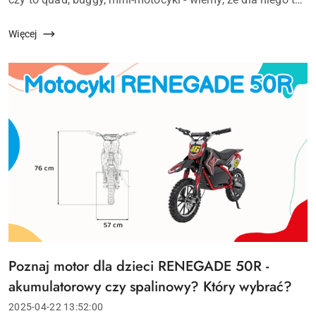
przede wszystkim przygoda, wolność i radość. Ale my, jako
opiekunowie, widzimy...
Więcej
Poznaj motor dla dzieci RENEGADE 50R -
Tytuł
artykułu:
akumulatorowy czy spalinowy? Który wybrać?
Data
2025-04-22 13:52:00