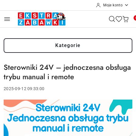
Moje konto
Przejdź do treści głównej
Przejdź do wyszukiwarki
Przejdź do moje konto
Przejdź do menu głównego
Przejdź do stopki
Kategorie
Sterowniki 24V – jednoczesna obsługa
trybu manual i remote
2025-09-12 09:33:00