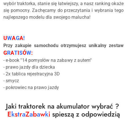
wybór traktorka, stanie się łatwiejszy, a nasz ranking okaże
się pomocny. Zachęcamy do przeczytania i wybrania tego
najlepszego modelu
dla swojego malucha!
U
W
A
G
A
!
Przy zakupie samochodu otrzymujesz unikalny zestaw
G
R
A
T
I
S
Ó
W
:
- e-book "14 pomysłów na zabawy z autem"
- prawo jazdy dla dziecka
- 2x tablica rejestracyjna 3D
- smycz
- pokrowiec na prawo jazdy
Jaki traktorek na akumulator wybrać ?
E
k
s
t
r
a
Z
a
b
a
w
k
i
spieszą z odpowiedzią