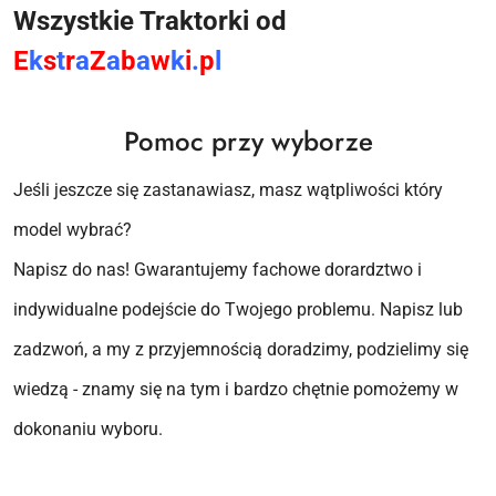
Wszystkie Traktorki od
E
k
s
t
r
a
Z
a
b
a
w
k
i
.
p
l
Pomoc przy wyborze
Jeśli jeszcze się zastanawiasz, masz wątpliwości który
model wybrać?
Napisz do nas! Gwarantujemy fachowe dorardztwo i
indywidualne podejście do Twojego problemu. Napisz lub
zadzwoń, a my z przyjemnością doradzimy, podzielimy się
wiedzą - znamy się na tym i bardzo chętnie pomożemy w
dokonaniu wyboru.