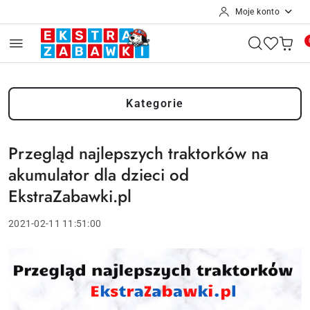
Moje konto
Przejdź do treści głównej
Przejdź do wyszukiwarki
Przejdź do moje konto
Przejdź do menu głównego
Przejdź do stopki
Kategorie
Przegląd najlepszych traktorków na
akumulator dla dzieci od
EkstraZabawki.pl
2021-02-11 11:51:00