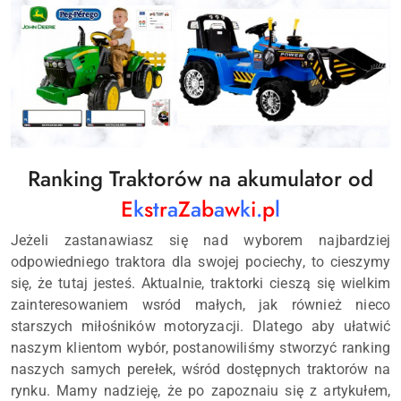
Ranking Traktorów na akumulator od
E
k
s
t
r
a
Z
a
b
a
w
k
i
.
p
l
Jeżeli zastanawiasz się nad wyborem najbardziej
odpowiedniego traktora dla swojej pociechy, to cieszymy
się, że tutaj jesteś. Aktualnie, traktorki cieszą się wielkim
zainteresowaniem wsród małych, jak również nieco
starszych miłośników motoryzacji. Dlatego aby ułatwić
naszym klientom wybór, postanowiliśmy stworzyć ranking
naszych samych perełek, wśród dostępnych traktorów na
rynku.
Mamy nadzieję, że po zapoznaiu się z artykułem,