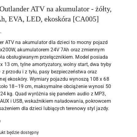
tlander ATV na akumulator - żółty,
, EVA, LED, ekoskóra [CA005]
L
r ATV na akumulator dla dzieci to mocny pojazd
4x200W, akumulatorem 24V 7Ah oraz zmiennym
oła obsługiwanym przełącznikiem. Model posiada
 13 cm, tylne amortyzatory, wolny start, dwa tryby
 z przodu i z tyłu, pasy bezpieczeństwa oraz
anej ekoskóry. Wymiary pojazdu wynoszą 108 x 68
 około 18–19 cm, maksymalne obciążenie wynosi 50
 24 kg. Quad wyróżnia się panelem audio z MP3,
, AUX i USB, wskaźnikiem naładowania, pokrowcem
ażeniem dla dzieci lubiących terenowy styl jazdy.
u
kt będzie dostępny