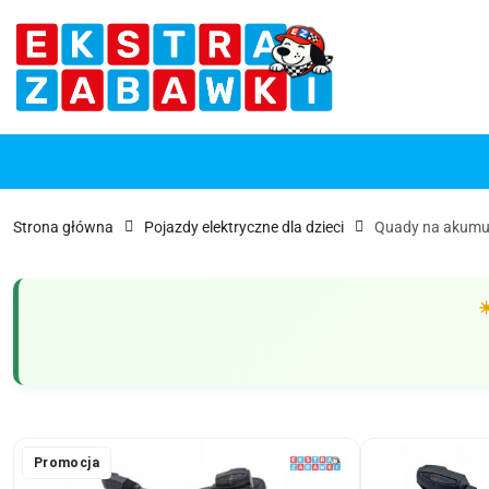
Przejdź do treści głównej
Przejdź do wyszukiwarki
Przejdź do moje konto
Przejdź do menu głównego
Przejdź do opisu produktu
Przejdź do stopki
Strona główna
Pojazdy elektryczne dla dzieci
Quady na akumu
Promocja