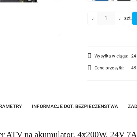
Ilość
szt.
Dostępność
Wysyłka w ciągu:
24
i
Cena przesyłki:
49
dostawa
RAMETRY
INFORMACJE DOT. BEZPIECZEŃSTWA
ZAD
 ATV na akumulator, 4x200W, 24V 7Ah