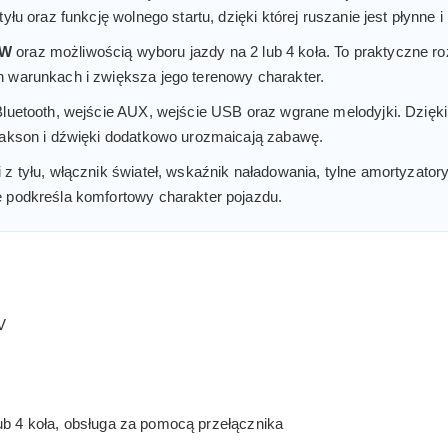
yłu oraz funkcję wolnego startu, dzięki której ruszanie jest płynne
0W
oraz możliwością wyboru jazdy na 2 lub 4 koła. To praktyczne r
h warunkach i zwiększa jego terenowy charakter.
 Bluetooth, wejście AUX, wejście USB oraz wgrane melodyjki. Dzię
klakson i dźwięki dodatkowo urozmaicają zabawę.
 z tyłu, włącznik świateł, wskaźnik naładowania, tylne amortyzato
e podkreśla komfortowy charakter pojazdu.
V
b 4 koła, obsługa za pomocą przełącznika