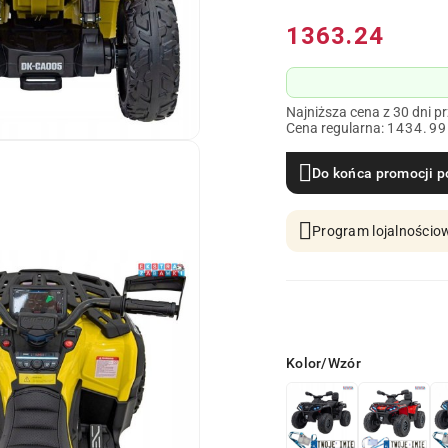
Cena:
1363.24
Najniższa cena z 30 dni p
Cena regularna:
1434.99
Do końca promocji p
Program lojalnościow
Wariant
Kolor/Wzór