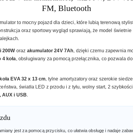
FM, Bluetooth
ator to mocny pojazd dla dzieci, które lubią terenową stylis
strukcja oraz sportowy wygląd sprawiają, że model świetnie 
alejkach.
ki 200W
oraz
akumulator 24V 7Ah
, dzięki czemu zapewnia mo
 4 koła
, obsługiwany za pomocą przełącznika, co pozwala do
koła EVA 32 x 13 cm
, tylne amortyzatory oraz szerokie sied
ństwa, światła LED z przodu i z tyłu, wolny start, 2 szybkoś
h, AUX i USB
.
azdu
ny jest za pomocą przycisku, co ułatwia obsługę i nadaje zabawie