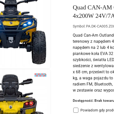
Quad CAN-AM Ou
4x200W 24V/7Ah
Symbol:
PA.DK-CA005.ZO
Quad Can-Am Outlande
terenowy z napędem 
napędem na 2 lub 4 k
piankowe koła EVA 32 x
szybkości, światła LED
siedzenie z wentylow
x 68 cm, prześwit to
kg, a waga pojazdu to
radiem FM, Bluetooth
w zestawie oraz wypos
Dostępność:
Brak towar
Powiadom gdy produ