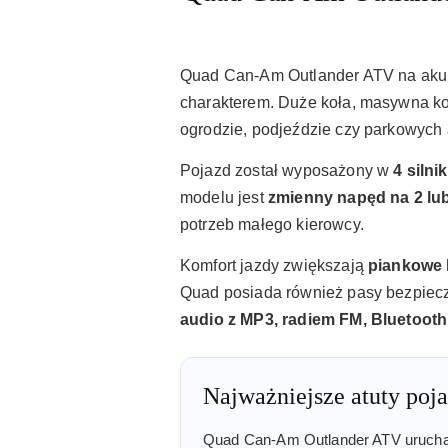
Quad Can-Am Outlander ATV na akumul
charakterem. Duże koła, masywna kon
ogrodzie, podjeździe czy parkowych 
Pojazd został wyposażony w
4 silni
modelu jest
zmienny napęd na 2 lub
potrzeb małego kierowcy.
Komfort jazdy zwiększają
piankowe 
Quad posiada również pasy bezpiecze
audio z MP3, radiem FM, Bluetoot
Najważniejsze atuty poj
Quad Can-Am Outlander ATV uruchamia