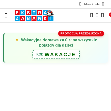
Moje konto
Przejdź do treści głównej
Przejdź do wyszukiwarki
Przejdź do moje konto
Przejdź do menu głównego
Przejdź do opisu produktu
Przejdź do stopki
PROMOCJA PRZEDŁUŻONA
☀
Wakacyjna dostawa za 0 zł na wszystkie
pojazdy dla dzieci
WAKACJE
KOD: