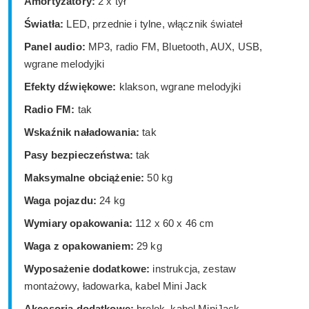
Amortyzatory:
2 x tył
Światła:
LED, przednie i tylne, włącznik świateł
Panel audio:
MP3, radio FM, Bluetooth, AUX, USB,
wgrane melodyjki
Efekty dźwiękowe:
klakson, wgrane melodyjki
Radio FM:
tak
Wskaźnik naładowania:
tak
Pasy bezpieczeństwa:
tak
Maksymalne obciążenie:
50 kg
Waga pojazdu:
24 kg
Wymiary opakowania:
112 x 60 x 46 cm
Waga z opakowaniem:
29 kg
Wyposażenie dodatkowe:
instrukcja, zestaw
montażowy, ładowarka, kabel Mini Jack
Akcesoria dodatkowe:
brelok, kabel MiniJack,