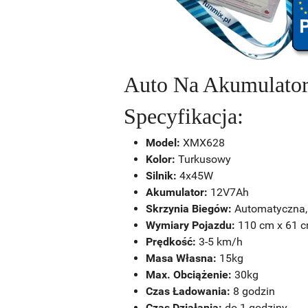
Auto Na Akumulato
Specyfikacja:
Model:
XMX628
Kolor:
Turkusowy
Silnik:
4x45W
Akumulator:
12V7Ah
Skrzynia Biegów:
Automatyczna, 
Wymiary Pojazdu:
110 cm x 61 
Prędkość:
3-5 km/h
Masa Własna:
15kg
Max. Obciążenie:
30kg
Czas Ładowania:
8 godzin
Czas Działania:
do 1 godziny