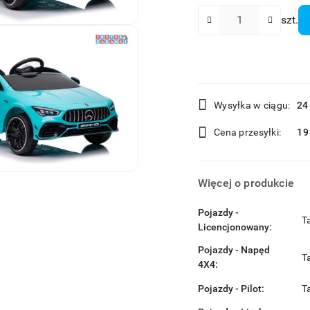
Ilość
szt.
Dostępność
Wysyłka w ciągu:
24
i
Cena przesyłki:
19
dostawa
Więcej o produkcie
Pojazdy -
T
Licencjonowany:
Pojazdy - Napęd
T
4X4:
Pojazdy - Pilot:
T