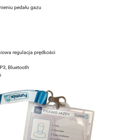
ieniu pedału gazu
niowa regulacja prędkości
P3, Bluetooth
6