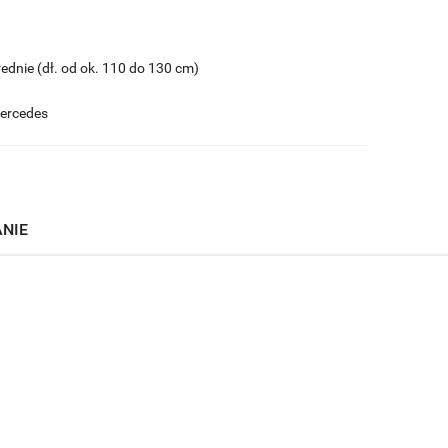
rednie (dł. od ok. 110 do 130 cm)
ercedes
ANIE