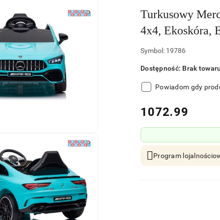
Turkusowy Merc
4x4, Ekoskóra,
Symbol:
19786
Dostępność:
Brak towar
Powiadom gdy produ
cena:
1072.99
Program lojalnościow