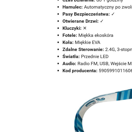
Hamulec:
Automatyczny po zwoln
Pasy Bezpieczeństwa:
✓
Otwierane Drzwi:
✓
Kluczyki:
✕
Fotele:
Miękka ekoskóra
Koła:
Miękkie EVA
Zdalne Sterowanie:
2.4G, 3-stop
Światła:
Przednie LED
Audio:
Radio FM, USB, Wejście M
Kod producenta:
590599101160