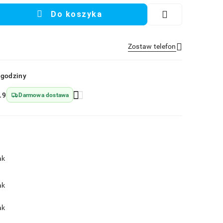
Do koszyka
Zostaw telefon
Wyślij
 godziny
.9
Darmowa dostawa
ak
ak
ak