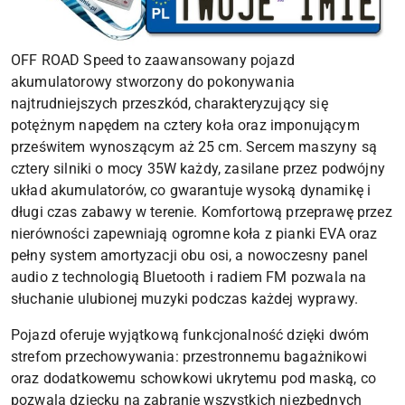
OFF ROAD Speed to zaawansowany pojazd
akumulatorowy stworzony do pokonywania
najtrudniejszych przeszkód, charakteryzujący się
potężnym napędem na cztery koła oraz imponującym
prześwitem wynoszącym aż 25 cm. Sercem maszyny są
cztery silniki o mocy 35W każdy, zasilane przez podwójny
układ akumulatorów, co gwarantuje wysoką dynamikę i
długi czas zabawy w terenie. Komfortową przeprawę przez
nierówności zapewniają ogromne koła z pianki EVA oraz
pełny system amortyzacji obu osi, a nowoczesny panel
audio z technologią Bluetooth i radiem FM pozwala na
słuchanie ulubionej muzyki podczas każdej wyprawy.
Pojazd oferuje wyjątkową funkcjonalność dzięki dwóm
strefom przechowywania: przestronnemu bagażnikowi
oraz dodatkowemu schowkowi ukrytemu pod maską, co
pozwala dziecku na zabranie wszystkich niezbędnych