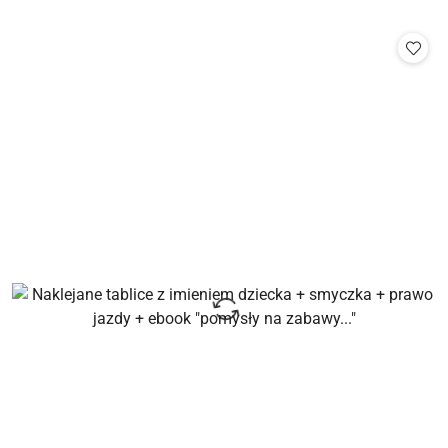
o
statusie: