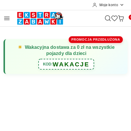
Moje konto
Przejdź do treści głównej
Przejdź do wyszukiwarki
Przejdź do moje konto
Przejdź do menu głównego
Przejdź do opisu produktu
Przejdź do stopki
PROMOCJA PRZEDŁUŻONA
☀
Wakacyjna dostawa za 0 zł na wszystkie
pojazdy dla dzieci
WAKACJE
KOD: