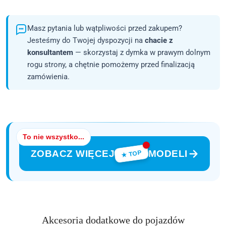
Masz pytania lub wątpliwości przed zakupem?
Jesteśmy do Twojej dyspozycji na
chacie z
konsultantem
— skorzystaj z dymka w prawym dolnym
rogu strony, a chętnie pomożemy przed finalizacją
zamówienia.
To nie wszystko...
ZOBACZ WIĘCEJ
MODELI
★ TOP
Produkty
Akcesoria dodatkowe do pojazdów
Pomiń karuzelę produktów