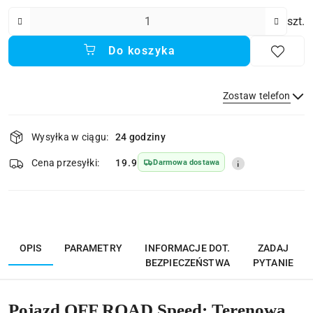
Ilość
szt.
Do koszyka
Zostaw telefon
Dostępność
Wysyłka w ciągu:
24 godziny
i
Wyślij
dostawa
Cena przesyłki:
19.9
Darmowa dostawa
OPIS
PARAMETRY
INFORMACJE DOT.
ZADAJ
BEZPIECZEŃSTWA
PYTANIE
Pojazd OFF ROAD Speed: Terenowa