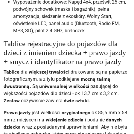
Wyposażenie dodatkowe: Napęd 4x4, prześwit 25 cm,
podwójny schowek (maska i bagażnik), pełna
amortyzacja, siedzenie z ekoskóry, Wolny Start,
oświetlenie LED, panel audio (Bluetooth, Radio FM,
MP3, SD), pilot 2.4 GHz, breloczek.
Tablice rejestracyjne do pojazdów dla
dzieci z imieniem dziecka + prawo jazdy
+ smycz i identyfikator na prawo jazdy
Tablice
dla
większej trwałości
drukowane są na papierze
fotograficznym, a z tyłu podklejane
mocną taśmą
dwustronną.
Są
uniwersalnej wielkości
pasującej do
większości pojazdów dla dzieci - ok 13,7 cm x 3,2 cm.
Zestaw
oczywiście zawiera
dwie sztuki.
Prawo jazdy
jest wielkości
oryginalnego
ok 85,6 mm x 54
mm z miejscem na
wklejenie zdjęcia
i podanie
danych
dziecka
wraz z posiadanymi uprawnieniami. Aby nie była