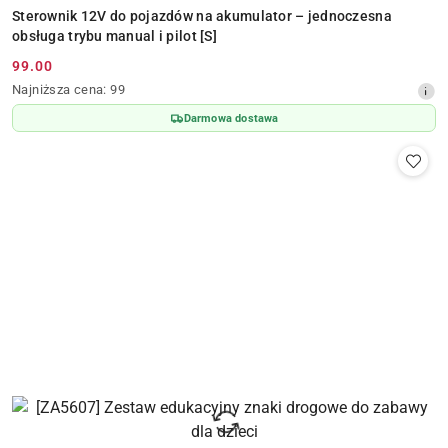
Sterownik 12V do pojazdów na akumulator – jednoczesna
obsługa trybu manual i pilot [S]
99.00
Cena
Najniższa
Najniższa cena:
99
promocyjna:
cena
Darmowa dostawa
z
30
dni
przed
obniżką