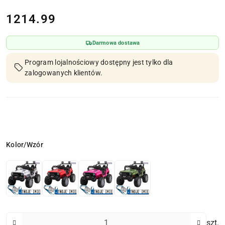
cena:
1214.99
Darmowa dostawa
Program lojalnościowy dostępny jest tylko dla
zalogowanych klientów.
Wariant
Kolor/Wzór
Ilość
szt.