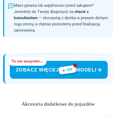
Masz pytania lub wątpliwości przed zakupem?
Jesteśmy do Twojej dyspozycji na
chacie z
konsultantem
— skorzystaj z dymka w prawym dolnym
rogu strony, a chętnie pomożemy przed finalizacją
zamówienia.
To nie wszystko...
ZOBACZ WIĘCEJ
MODELI
★ TOP
Produkty
Akcesoria dodatkowe do pojazdów
Pomiń karuzelę produktów
o