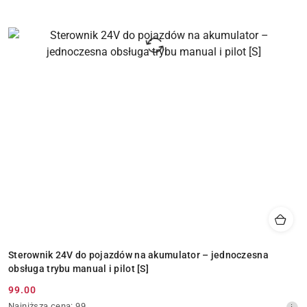
Sterownik 24V do pojazdów na akumulator – jednoczesna
obsługa trybu manual i pilot [S]
99.00
Cena
Najniższa
Najniższa cena:
99