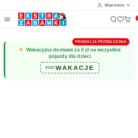
Moje konto
Przejdź do treści głównej
Przejdź do wyszukiwarki
Przejdź do moje konto
Przejdź do menu głównego
Przejdź do opisu produktu
Przejdź do stopki
PROMOCJA PRZEDŁUŻONA
☀
Wakacyjna dostawa za 0 zł na wszystkie
pojazdy dla dzieci
WAKACJE
KOD: