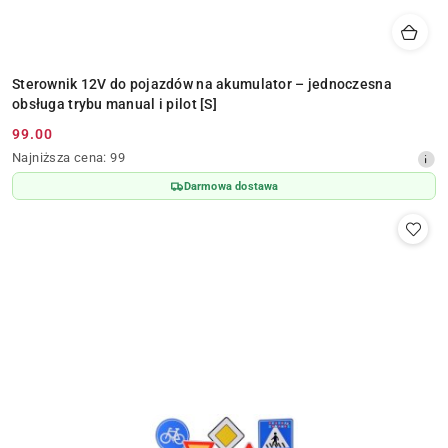
Sterownik 12V do pojazdów na akumulator – jednoczesna
obsługa trybu manual i pilot [S]
99.00
Cena
Najniższa
Najniższa cena:
99
promocyjna:
cena
Darmowa dostawa
z
30
dni
przed
obniżką