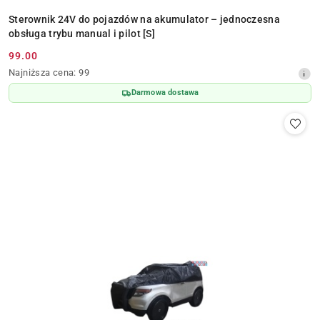
Sterownik 24V do pojazdów na akumulator – jednoczesna
obsługa trybu manual i pilot [S]
99.00
Cena
Najniższa
Najniższa cena:
99
promocyjna:
cena
Darmowa dostawa
z
30
dni
przed
obniżką