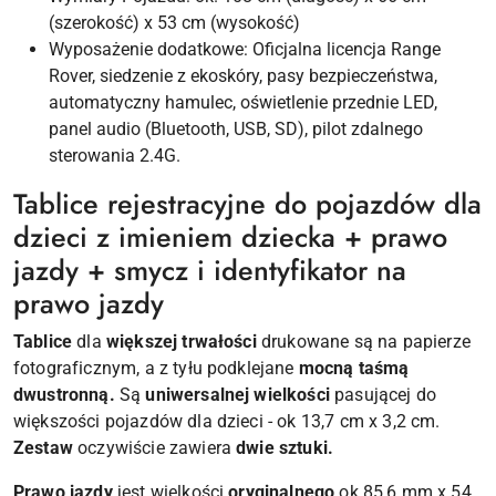
(szerokość) x 53 cm (wysokość)
Wyposażenie dodatkowe: Oficjalna licencja Range
Rover, siedzenie z ekoskóry, pasy bezpieczeństwa,
automatyczny hamulec, oświetlenie przednie LED,
panel audio (Bluetooth, USB, SD), pilot zdalnego
sterowania 2.4G.
Tablice rejestracyjne do pojazdów dla
dzieci z imieniem dziecka + prawo
jazdy + smycz i identyfikator na
prawo jazdy
Tablice
dla
większej trwałości
drukowane są na papierze
fotograficznym, a z tyłu podklejane
mocną taśmą
dwustronną.
Są
uniwersalnej wielkości
pasującej do
większości pojazdów dla dzieci - ok 13,7 cm x 3,2 cm.
Zestaw
oczywiście zawiera
dwie sztuki.
Prawo jazdy
jest wielkości
oryginalnego
ok 85,6 mm x 54