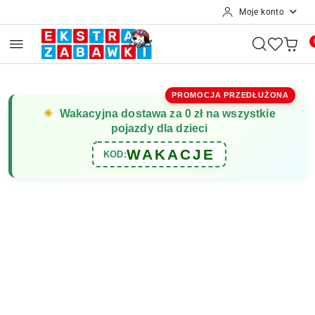
Moje konto
Przejdź do treści głównej
Przejdź do wyszukiwarki
Przejdź do moje konto
Przejdź do menu głównego
Przejdź do opisu produktu
Przejdź do stopki
PROMOCJA PRZEDŁUŻONA
☀
Wakacyjna dostawa za 0 zł na wszystkie
pojazdy dla dzieci
WAKACJE
KOD: