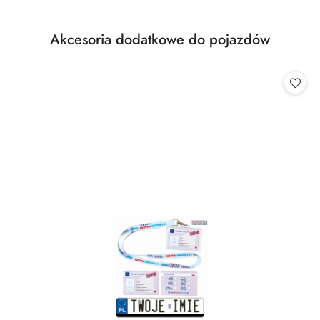
Produkty
Akcesoria dodatkowe do pojazdów
Pomiń karuzelę produktów
o
statusie: