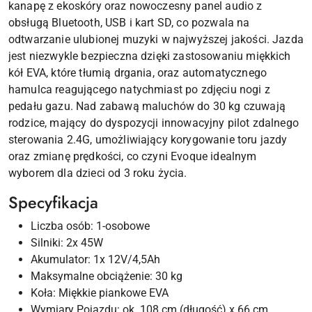
kanapę z ekoskóry oraz nowoczesny panel audio z
obsługą Bluetooth, USB i kart SD, co pozwala na
odtwarzanie ulubionej muzyki w najwyższej jakości. Jazda
jest niezwykle bezpieczna dzięki zastosowaniu miękkich
kół EVA, które tłumią drgania, oraz automatycznego
hamulca reagującego natychmiast po zdjęciu nogi z
pedału gazu. Nad zabawą maluchów do 30 kg czuwają
rodzice, mający do dyspozycji innowacyjny pilot zdalnego
sterowania 2.4G, umożliwiający korygowanie toru jazdy
oraz zmianę prędkości, co czyni Evoque idealnym
wyborem dla dzieci od 3 roku życia.
Specyfikacja
Liczba osób: 1-osobowe
Silniki: 2x 45W
Akumulator: 1x 12V/4,5Ah
Maksymalne obciążenie: 30 kg
Koła: Miękkie piankowe EVA
Wymiary Pojazdu: ok. 108 cm (długość) x 66 cm