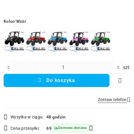
Wariant
Kolor/Wzór
Ilość
szt.
Do koszyka
Zostaw telefon
Dostępność
Wysyłka w ciągu:
48 godzin
i
Wyślij
dostawa
Cena przesyłki:
69
Darmowa dostawa