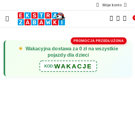
Moje konto
Przejdź do treści głównej
Przejdź do wyszukiwarki
Przejdź do moje konto
Przejdź do menu głównego
Przejdź do opisu produktu
Przejdź do stopki
PROMOCJA PRZEDŁUŻONA
☀
Wakacyjna dostawa za 0 zł na wszystkie
pojazdy dla dzieci
WAKACJE
KOD: