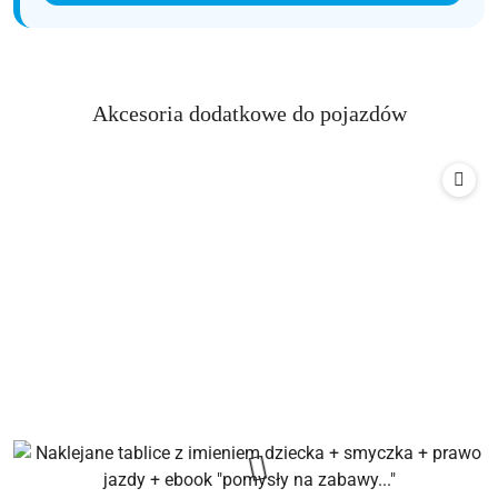
Produkty
Akcesoria dodatkowe do pojazdów
Pomiń karuzelę produktów
o
statusie: