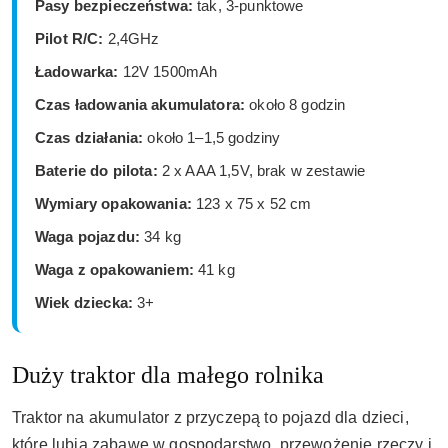
Pasy bezpieczeństwa:
tak, 3-punktowe
Pilot R/C:
2,4GHz
Ładowarka:
12V 1500mAh
Czas ładowania akumulatora:
około 8 godzin
Czas działania:
około 1–1,5 godziny
Baterie do pilota:
2 x AAA 1,5V, brak w zestawie
Wymiary opakowania:
123 x 75 x 52 cm
Waga pojazdu:
34 kg
Waga z opakowaniem:
41 kg
Wiek dziecka:
3+
Duży traktor dla małego rolnika
Traktor na akumulator z przyczepą to pojazd dla dzieci,
które lubią zabawę w gospodarstwo, przewożenie rzeczy i