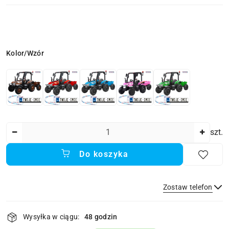
Wariant
Kolor/Wzór
Ilość
szt.
Do koszyka
Zostaw telefon
Dostępność
Wysyłka w ciągu:
48 godzin
i