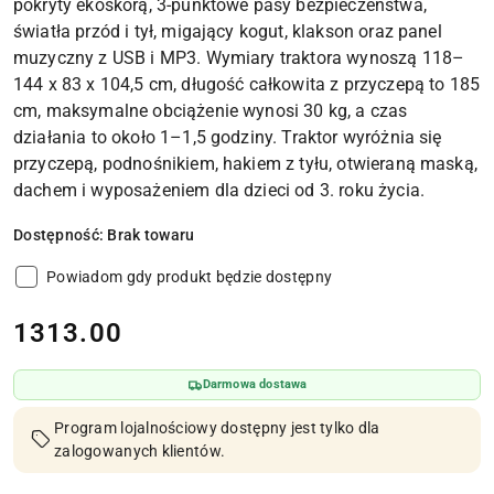
pokryty ekoskórą, 3-punktowe pasy bezpieczeństwa,
światła przód i tył, migający kogut, klakson oraz panel
muzyczny z USB i MP3. Wymiary traktora wynoszą 118–
144 x 83 x 104,5 cm, długość całkowita z przyczepą to 185
cm, maksymalne obciążenie wynosi 30 kg, a czas
działania to około 1–1,5 godziny. Traktor wyróżnia się
przyczepą, podnośnikiem, hakiem z tyłu, otwieraną maską,
dachem i wyposażeniem dla dzieci od 3. roku życia.
Dostępność:
Brak towaru
Powiadom gdy produkt będzie dostępny
cena:
1313.00
Darmowa dostawa
Program lojalnościowy dostępny jest tylko dla
zalogowanych klientów.