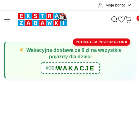
Moje konto
Przejdź do treści głównej
Przejdź do wyszukiwarki
Przejdź do moje konto
Przejdź do menu głównego
Przejdź do opisu produktu
Przejdź do stopki
PROMOCJA PRZEDŁUŻONA
☀
Wakacyjna dostawa za 0 zł na wszystkie
pojazdy dla dzieci
WAKACJE
KOD: