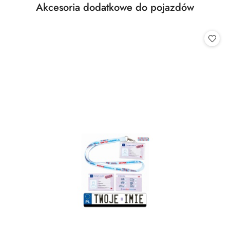
Produkty
Akcesoria dodatkowe do pojazdów
Pomiń karuzelę produktów
o
statusie: