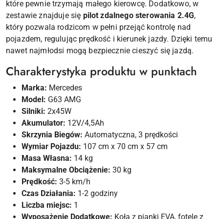
które pewnie trzymają małego kierowcę. Dodatkowo, w
zestawie znajduje się
pilot zdalnego sterowania 2.4G
,
który pozwala rodzicom w pełni przejąć kontrolę nad
pojazdem, regulując prędkość i kierunek jazdy. Dzięki temu
nawet najmłodsi mogą bezpiecznie cieszyć się jazdą.
Charakterystyka produktu w punktach
Marka:
Mercedes
Model:
G63 AMG
Silniki:
2x45W
Akumulator:
12V/4,5Ah
Skrzynia Biegów:
Automatyczna, 3 prędkości
Wymiar Pojazdu:
107 cm x 70 cm x 57 cm
Masa Własna:
14 kg
Maksymalne Obciążenie:
30 kg
Prędkość:
3-5 km/h
Czas Działania:
1-2 godziny
Liczba miejsc:
1
Wyposażenie Dodatkowe:
Koła z pianki EVA, fotele z