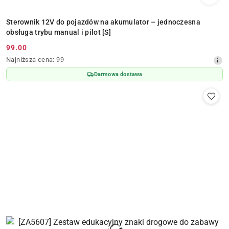
Sterownik 12V do pojazdów na akumulator – jednoczesna
obsługa trybu manual i pilot [S]
99.00
Cena
Najniższa
Najniższa cena:
99
promocyjna:
cena
Darmowa dostawa
z
30
dni
przed
obniżką