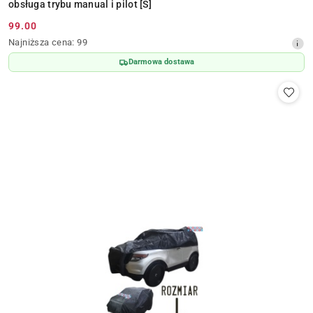
obsługa trybu manual i pilot [S]
99.00
Cena
Najniższa
Najniższa cena:
99
promocyjna:
cena
Darmowa dostawa
z
30
dni
przed
obniżką