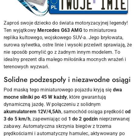
Zaproś swoje dziecko do świata motoryzacyjnej legendy!
Ten wyjątkowy
Mercedes G63 AMG
to miniaturowa
replika kultowego, wojskowego SUV-a. Jego bryłowata,
surowa sylwetka, ostre linie i wysoki prześwit sprawiają, że
nie sposób pomylić go z żadnym innym modelem. To
idealny prezent dla małego miłośnika mocnych wrażeń i
terenowych wyzwań.
Solidne podzespoły i niezawodne osiągi
Pod maską tego miniaturowego pojazdu kryją się
dwa
mocne silniki po 45 W każdy
, które gwarantują
dynamiczną jazdę. W połączeniu z solidnym
akumulatorem 12V/4,5Ah
, samochód osiąga prędkość
od
3 do 5 km/h
, zapewniając od
1 do 2 godzin
nieprzerwanej
zabawy. Automatyczna skrzynia biegów z trzema
prędkościami i automatyczny hamulec, aktywowany po