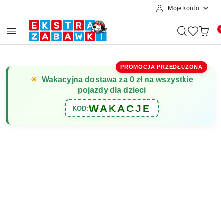
Moje konto
Przejdź do treści głównej
Przejdź do wyszukiwarki
Przejdź do moje konto
Przejdź do menu głównego
Przejdź do opisu produktu
Przejdź do stopki
PROMOCJA PRZEDŁUŻONA
☀
Wakacyjna dostawa za 0 zł na wszystkie
pojazdy dla dzieci
WAKACJE
KOD: