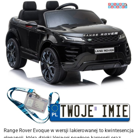
Range Rover Evoque w wersji lakierowanej to kwintesencja
elegancji, która dzięki lśniącej powłoce karoserii oraz