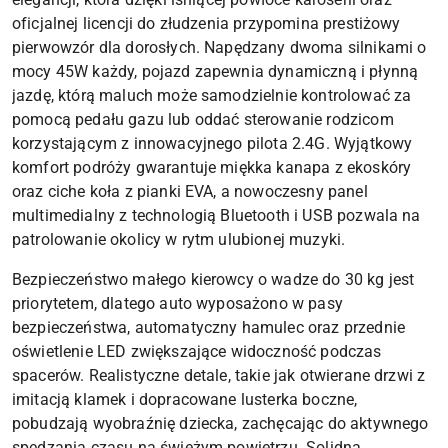
oficjalnej licencji do złudzenia przypomina prestiżowy
pierwowzór dla dorosłych. Napędzany dwoma silnikami o
mocy 45W każdy, pojazd zapewnia dynamiczną i płynną
jazdę, którą maluch może samodzielnie kontrolować za
pomocą pedału gazu lub oddać sterowanie rodzicom
korzystającym z innowacyjnego pilota 2.4G. Wyjątkowy
komfort podróży gwarantuje miękka kanapa z ekoskóry
oraz ciche koła z pianki EVA, a nowoczesny panel
multimedialny z technologią Bluetooth i USB pozwala na
patrolowanie okolicy w rytm ulubionej muzyki.
Bezpieczeństwo małego kierowcy o wadze do 30 kg jest
priorytetem, dlatego auto wyposażono w pasy
bezpieczeństwa, automatyczny hamulec oraz przednie
oświetlenie LED zwiększające widoczność podczas
spacerów. Realistyczne detale, takie jak otwierane drzwi z
imitacją klamek i dopracowane lusterka boczne,
pobudzają wyobraźnię dziecka, zachęcając do aktywnego
spędzania czasu na świeżym powietrzu. Solidna