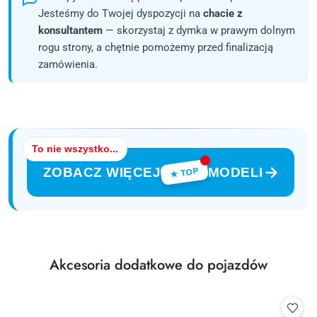
Jesteśmy do Twojej dyspozycji na
chacie z
konsultantem
— skorzystaj z dymka w prawym dolnym
rogu strony, a chętnie pomożemy przed finalizacją
zamówienia.
To nie wszystko...
ZOBACZ WIĘCEJ
MODELI
★ TOP
Produkty
Akcesoria dodatkowe do pojazdów
Pomiń karuzelę produktów
o
statusie: