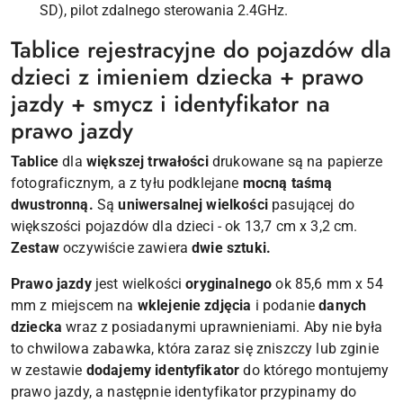
SD), pilot zdalnego sterowania 2.4GHz.
Tablice rejestracyjne do pojazdów dla
dzieci z imieniem dziecka + prawo
jazdy + smycz i identyfikator na
prawo jazdy
Tablice
dla
większej trwałości
drukowane są na papierze
fotograficznym, a z tyłu podklejane
mocną taśmą
dwustronną.
Są
uniwersalnej wielkości
pasującej do
większości pojazdów dla dzieci - ok 13,7 cm x 3,2 cm.
Zestaw
oczywiście zawiera
dwie sztuki.
Prawo jazdy
jest wielkości
oryginalnego
ok 85,6 mm x 54
mm z miejscem na
wklejenie zdjęcia
i podanie
danych
dziecka
wraz z posiadanymi uprawnieniami. Aby nie była
to chwilowa zabawka, która zaraz się zniszczy lub zginie
w zestawie
dodajemy identyfikator
do którego montujemy
prawo jazdy, a następnie identyfikator przypinamy do