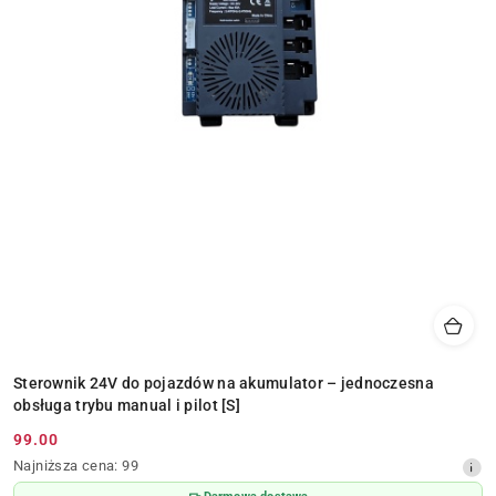
Sterownik 24V do pojazdów na akumulator – jednoczesna
obsługa trybu manual i pilot [S]
99.00
Cena
Najniższa
Najniższa cena:
99
promocyjna:
cena