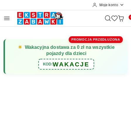
Moje konto
Przejdź do treści głównej
Przejdź do wyszukiwarki
Przejdź do moje konto
Przejdź do menu głównego
Przejdź do opisu produktu
Przejdź do stopki
PROMOCJA PRZEDŁUŻONA
☀
Wakacyjna dostawa za 0 zł na wszystkie
pojazdy dla dzieci
WAKACJE
KOD: