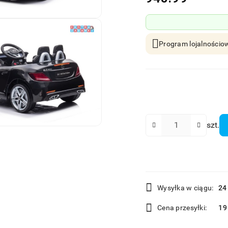
Program lojalnościow
Ilość
szt.
Dostępność
Wysyłka w ciągu:
24
i
Cena przesyłki:
19
dostawa