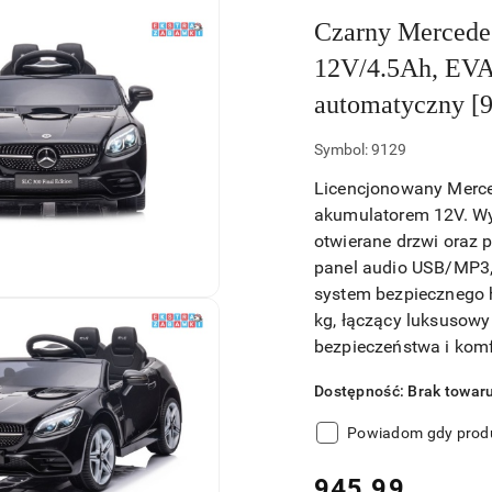
Czarny Mercede
12V/4.5Ah, EVA,
automatyczny [
Symbol:
9129
Licencjonowany Merce
akumulatorem 12V. Wyp
otwierane drzwi oraz 
panel audio USB/MP3, 
system bezpiecznego 
kg, łączący luksusow
bezpieczeństwa i komf
Dostępność:
Brak towar
Powiadom gdy produ
cena:
945.99