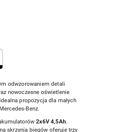
nym odwzorowaniem detali
oraz nowoczesne oświetlenie
 idealna propozycja dla małych
 Mercedes-Benz.
 akumulatorów
2x6V 4,5Ah
.
na skrzynia biegów oferuje trzy