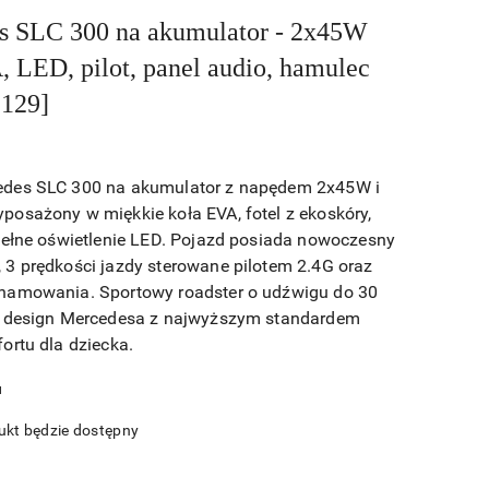
s SLC 300 na akumulator - 2x45W
 LED, pilot, panel audio, hamulec
9129]
des SLC 300 na akumulator z napędem 2x45W i
osażony w miękkie koła EVA, fotel z ekoskóry,
pełne oświetlenie LED. Pojazd posiada nowoczesny
3 prędkości jazdy sterowane pilotem 2.4G oraz
hamowania. Sportowy roadster o udźwigu do 30
y design Mercedesa z najwyższym standardem
ortu dla dziecka.
u
kt będzie dostępny