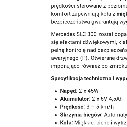
prędkości sterowane z poziomu
komfort zapewniają koła z
mięk
bezpieczeństwa gwarantują wy
Mercedes SLC 300 został bogat
się efektami dźwiękowymi, kl
pełną kontrolę nad bezpieczeń
awaryjnego (P). Otwierane drzw
imponująco również po zmroku
Specyfikacja techniczna i wyp
Napęd:
2 x 45W
Akumulator:
2 x 6V 4,5Ah
Prędkość:
3 – 5 km/h
Skrzynia biegów:
Automatyc
Koła:
Miękkie, ciche i wytr