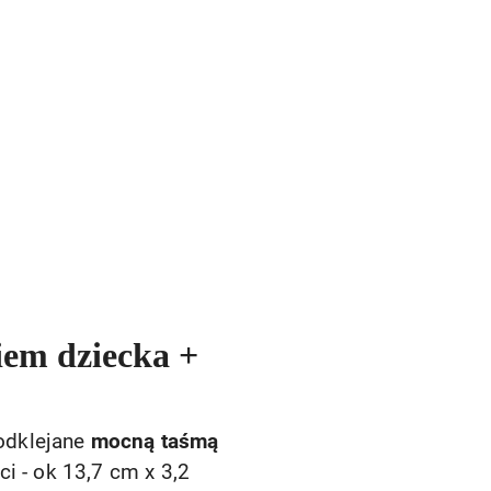
niem dziecka +
podklejane
mocną taśmą
i - ok 13,7 cm x 3,2