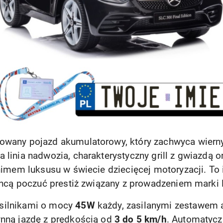
nowany pojazd akumulatorowy, który zachwyca wier
 linia nadwozia, charakterystyczny grill z gwiazdą 
onimem luksusu w świecie dziecięcej motoryzacji. To
i chcą poczuć prestiż związany z prowadzeniem marki
silnikami o mocy
45W
każdy, zasilanymi zestawem
ynną jazdę z prędkością od
3 do 5 km/h
. Automatycz