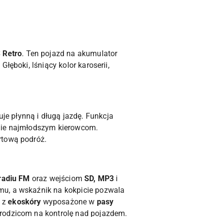
 Retro
. Ten pojazd na akumulator
łęboki, lśniący kolor karoserii,
uje płynną i długą jazdę. Funkcja
lnie najmłodszym kierowcom.
rtową podróż.
radiu FM
oraz wejściom
SD, MP3
i
mu, a wskaźnik na kokpicie pozwala
e z
ekoskóry
wyposażone w
pasy
 rodzicom na kontrolę nad pojazdem.