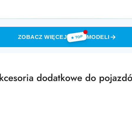
ZOBACZ WIĘCEJ
MODELI
★ TOP
rodukty
kcesoria dodatkowe do pojazd
atusie: