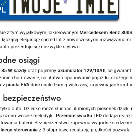
asie z tym wyjątkowym, lakierowanym
Mercedesem Benz 300S
, łączącą elegancję sprzed lat z nowoczesnymi rozwiązaniami. G
auto prezentuje się niezwykle stylowo.
odne osiągi
y 35 W każdy
oraz pojemny
akumulator 12V/10Ah
, co gwarant
zanie i hamowanie, co ułatwia opanowanie pojazdu, szczegó
a z pianki EVA
doskonale tłumią wstrząsy, zapewniając komfo
i bezpieczeństwo
 tylko auto. Dziecko może słuchać ulubionych piosenek dzięki
szczono wesołe melodyjki.
Przednie światła LED
dodają realiz
dowania baterii. Bezpieczeństwo zapewnia wygodne siedzeni
alnego sterowania
z 3-stopniową regulacją prędkości pozwala