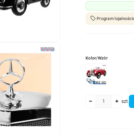
Program lojalności
Wariant
Kolor/Wzór
Ilość
szt.
Dostępność