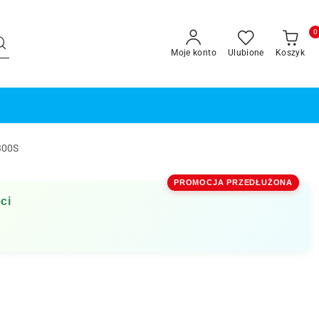
0
Moje konto
Ulubione
Koszyk
300S
PROMOCJA PRZEDŁUŻONA
ci