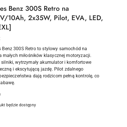
es Benz 300S Retro na
2V/10Ah, 2x35W, Pilot, EVA, LED,
EXL]
Z
 Benz 300S Retro to stylowy samochód na
la małych miłośników klasycznej motoryzacji.
ilniki, wytrzymały akumulator i komfortowe
eczną i ekscytującą jazdę. Pilot zdalnego
bezpieczeństwa dają rodzicom pełną kontrolę, co
zabawę.
u
kt będzie dostępny