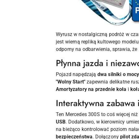
Wyrusz w nostalgiczną podróż w cz
jest wierną repliką kultowego modelu
odporny na odbarwienia, sprawia, że 
Płynna jazda i niezaw
Pojazd napędzają
dwa silniki o moc
"Wolny Start"
zapewnia delikatne rus
Amortyzatory na przednie koła
i
koł
Interaktywna zabawa 
Ten Mercedes 300S to coś więcej niż
USB
. Dodatkowo, w kierownicy umie
na bieżąco kontrolować poziom nała
bezpieczeństwa
. Dołączony
pilot zd