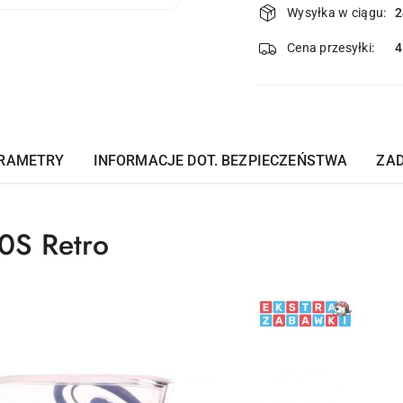
Wysyłka w ciągu:
2
i
dostawa
Cena przesyłki:
RAMETRY
INFORMACJE DOT. BEZPIECZEŃSTWA
ZAD
0S Retro