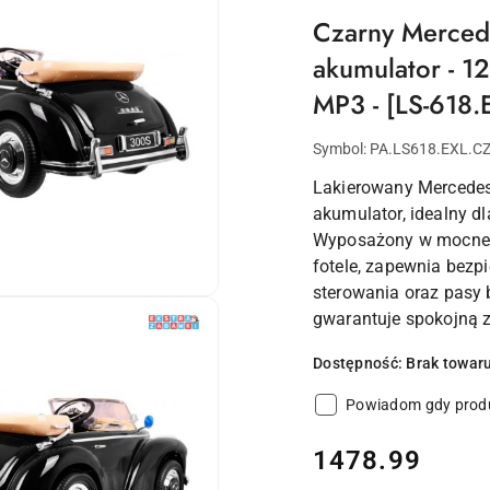
Czarny Merced
akumulator - 1
MP3 - [LS-618.
Symbol:
PA.LS618.EXL.C
Lakierowany Mercedes
akumulator, idealny d
Wyposażony w mocne s
fotele, zapewnia bezpi
sterowania oraz pasy 
gwarantuje spokojną 
Dostępność:
Brak towar
Powiadom gdy produ
cena:
1478.99