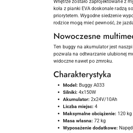
Wnętrze zostało zaprojektowane z m
koła z pianki EVA doskonale radzą so
priorytetem. Wygodne siedzenie wyp
rodzice mogą mieć pewność, że jazda 
Nowoczesne multimedi
Ten buggy na akumulator jest naszp
pozwala na odtwarzanie ulubionej muzy
widoczne nawet po zmroku.
Charakterystyka
Model:
Buggy A033
Silniki:
4x150W
Akumulator:
2x24V/10Ah
Liczba miejsc:
4
Maksymalne obciążenie:
120 kg
Masa własna:
72 kg
Wyposażenie dodatkowe:
Napęd 4