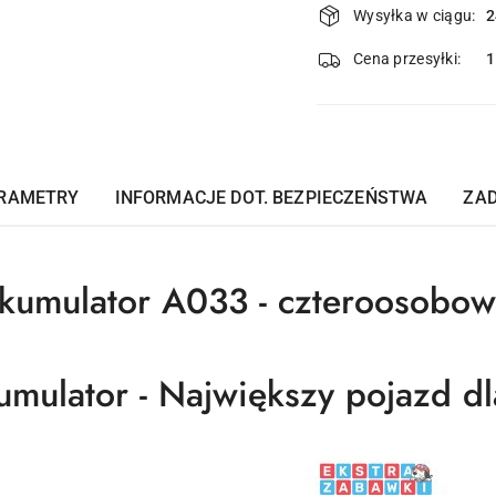
Wysyłka w ciągu:
2
i
dostawa
Cena przesyłki:
RAMETRY
INFORMACJE DOT. BEZPIECZEŃSTWA
ZAD
kumulator A033 - czteroosobow
mulator - Największy pojazd dl