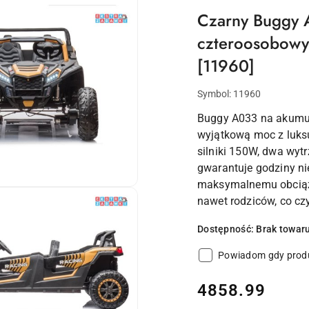
Czarny Buggy 
czteroosobowy 
[11960]
Symbol:
11960
Buggy A033 na akumula
wyjątkową moc z luks
silniki 150W, dwa wyt
gwarantuje godziny n
maksymalnemu obciążen
nawet rodziców, co cz
Dostępność:
Brak towar
Powiadom gdy produ
cena:
4858.99