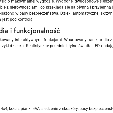
yślą o maksymalnej wygodzie. Wygodne, dwuosobowe siedzenie
bie z nierównościami, co przekłada się na płynną i przyjemną 
osażono w pasy bezpieczeństwa. Dzięki automatycznej skrzyni
jest pod kontrolą.
a i funkcjonalność
ikowany interaktywnymi funkcjami. Wbudowany panel audio z
ki dziecka. Realistyczne przednie i tylne światła LED dodają 
x4, koła z pianki EVA, siedzenie z ekoskóry, pasy bezpieczeńs