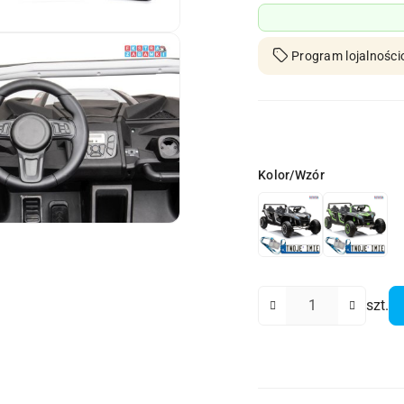
Program lojalności
Wariant
Kolor/Wzór
Ilość
szt.
Dostępność