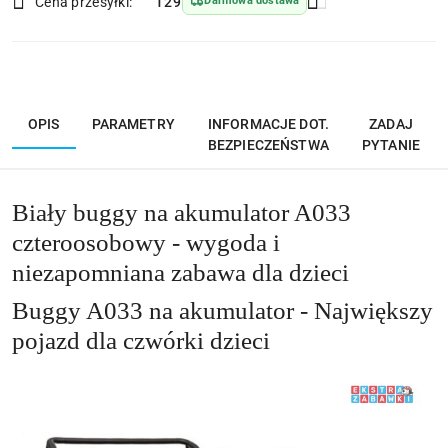
dostawa
Cena przesyłki:
129
Darmowa dostawa
OPIS
PARAMETRY
INFORMACJE DOT.
ZADAJ
BEZPIECZEŃSTWA
PYTANIE
Biały buggy na akumulator A033
czteroosobowy - wygoda i
niezapomniana zabawa dla dzieci
Buggy A033 na akumulator - Największy
pojazd dla czwórki dzieci