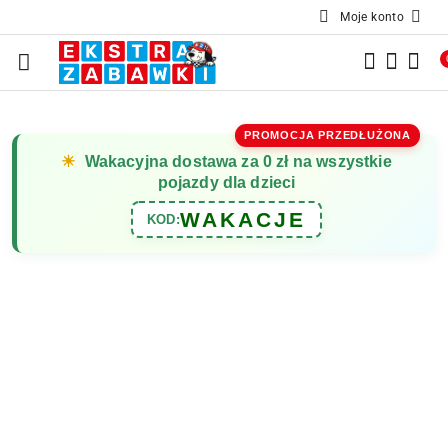
Moje konto
Przejdź do treści głównej
Przejdź do wyszukiwarki
Przejdź do moje konto
Przejdź do menu głównego
Przejdź do opisu produktu
Przejdź do stopki
PROMOCJA PRZEDŁUŻONA
☀
Wakacyjna dostawa za 0 zł na wszystkie
pojazdy dla dzieci
WAKACJE
KOD: