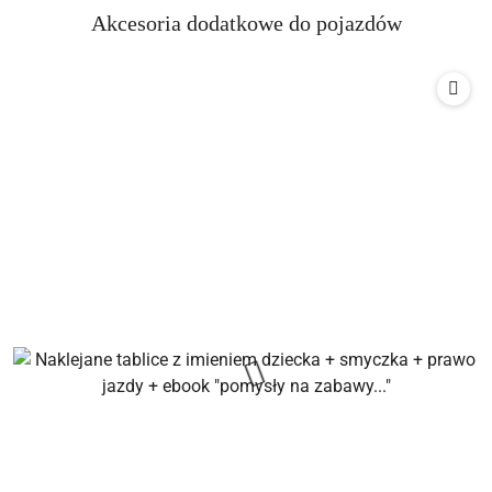
Produkty
Akcesoria dodatkowe do pojazdów
Pomiń karuzelę produktów
o
statusie: