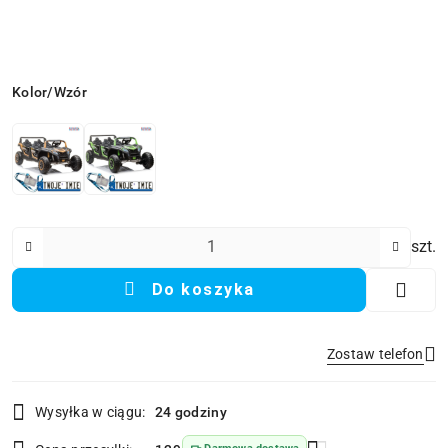
Wariant
Kolor/Wzór
Ilość
szt.
Do koszyka
Zostaw telefon
Dostępność
Wysyłka w ciągu:
24 godziny
i
Wyślij