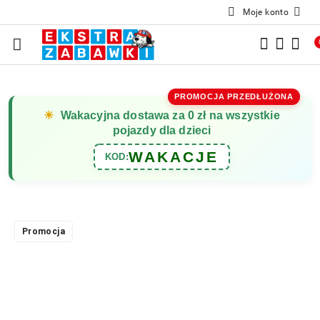
Moje konto
Przejdź do treści głównej
Przejdź do wyszukiwarki
Przejdź do moje konto
Przejdź do menu głównego
Przejdź do opisu produktu
Przejdź do stopki
PROMOCJA PRZEDŁUŻONA
☀
Wakacyjna dostawa za 0 zł na wszystkie
pojazdy dla dzieci
WAKACJE
KOD:
Promocja