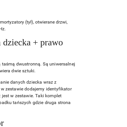
rtyzatory (tył), otwierane drzwi,
Hz.
m dziecka + prawo
ną taśmą dwustronną. Są uniwersalnej
wiera dwie sztuki.
danie danych dziecka wraz z
 w zestawie dodajemy identyfikator
 jest w zestawie. Taki komplet
ypadku tańszych gdzie druga strona
or