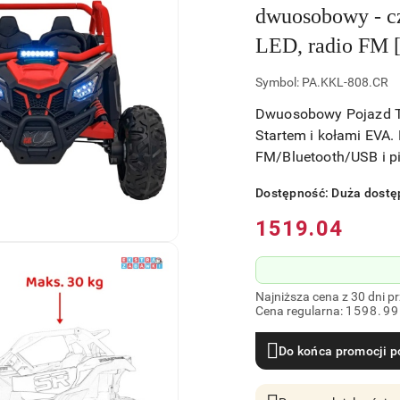
dwuosobowy - c
LED, radio FM 
Symbol:
PA.KKL-808.CR
Dwuosobowy Pojazd T
Startem i kołami EVA. 
FM/Bluetooth/USB i pi
Dostępność:
Duża dostę
Cena:
1519.04
Najniższa cena z 30 dni p
Cena regularna:
1598.99
Do końca promocji p