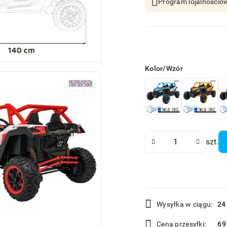
Program lojalnościow
Wariant
Kolor/Wzór
Ilość
szt.
Dostępność
Wysyłka w ciągu:
24
i
Cena przesyłki:
69