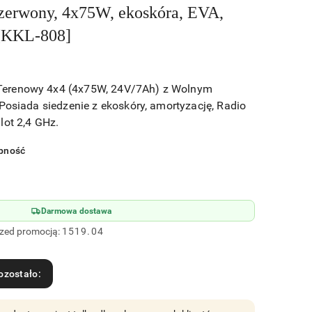
zerwony, 4x75W, ekoskóra, EVA,
[KKL-808]
erenowy 4x4 (4x75W, 24V/7Ah) z Wolnym
Posiada siedzenie z ekoskóry, amortyzację, Radio
lot 2,4 GHz.
pność
Darmowa dostawa
rzed promocją:
1519.04
ozostało: