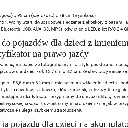
ugość) x 93 cm (szerokość) x 78 cm (wysokość)
4, Wolny Start, dwuosobowe siedzenie z ekoskóry z pasami, amo
Bluetooth, USB, AUX, SD, MP3), oświetlenie LED, pilot R/C 2,4 G
e do pojazdów dla dzieci z imienie
tyfikator na prawo jazdy
owane są na papierze fotograficznym, a z tyłu podklejane moc
jazdów dla dzieci - ok 13,7 cm x 3,2 cm. Zestaw oczywiście za
nego ok 85,6 mm x 54 mm z miejscem na wklejenie zdjęcia i po
była to chwilowa zabawka, która zaraz się zniszczy lub zginie
następnie identyfikator przypinamy do smyczki, którą również
est wysokiej jakości z dwustronnym nadrukiem - nie jak w prz
stetycznie i ulega szybkiemu zabrudzeniu.
a pojazdu dla dzieci na akumulat