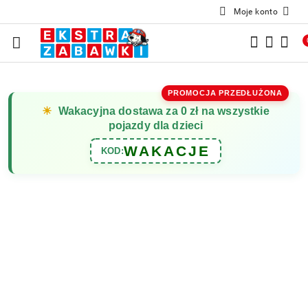
Moje konto
Przejdź do treści głównej
Przejdź do wyszukiwarki
Przejdź do moje konto
Przejdź do menu głównego
Przejdź do opisu produktu
Przejdź do stopki
PROMOCJA PRZEDŁUŻONA
☀
Wakacyjna dostawa za 0 zł na wszystkie
pojazdy dla dzieci
WAKACJE
KOD: