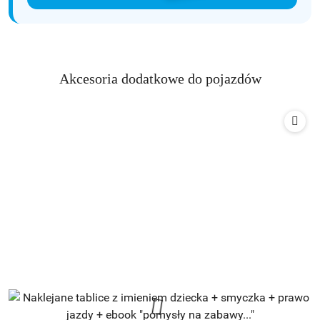
Produkty
Akcesoria dodatkowe do pojazdów
Pomiń karuzelę produktów
o
statusie: