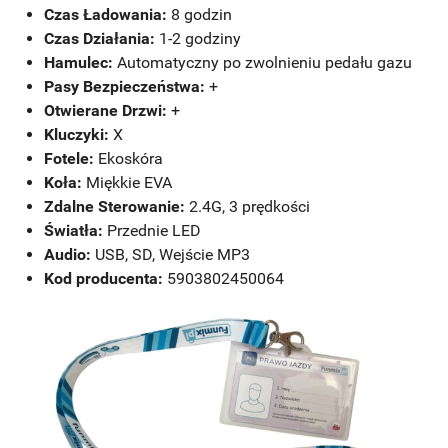
Czas Ładowania:
8 godzin
Czas Działania:
1-2 godziny
Hamulec:
Automatyczny po zwolnieniu pedału gazu
Pasy Bezpieczeństwa:
+
Otwierane Drzwi:
+
Kluczyki:
X
Fotele:
Ekoskóra
Koła:
Miękkie EVA
Zdalne Sterowanie:
2.4G, 3 prędkości
Światła:
Przednie LED
Audio:
USB, SD, Wejście MP3
Kod producenta:
5903802450064