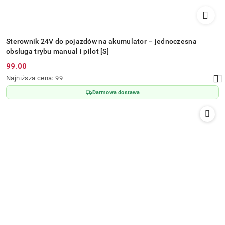
Sterownik 24V do pojazdów na akumulator – jednoczesna
obsługa trybu manual i pilot [S]
99.00
Cena
Najniższa
Najniższa cena:
99
promocyjna:
cena
Darmowa dostawa
z
30
dni
przed
obniżką