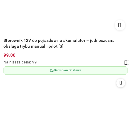
Sterownik 12V do pojazdów na akumulator – jednoczesna
obsługa trybu manual i pilot [S]
99.00
Cena
Najniższa
Najniższa cena:
99
promocyjna:
cena
Darmowa dostawa
z
30
dni
przed
obniżką