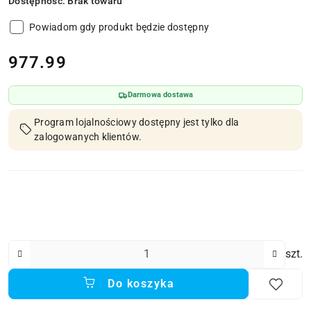
Dostępność:
Brak towaru
Powiadom gdy produkt będzie dostępny
cena:
977.99
Darmowa dostawa
Program lojalnościowy dostępny jest tylko dla
zalogowanych klientów.
Ilość
szt.
Do koszyka