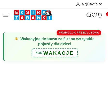
Moje konto
Przejdź do treści głównej
Przejdź do wyszukiwarki
Przejdź do moje konto
Przejdź do menu głównego
Przejdź do opisu produktu
Przejdź do stopki
PROMOCJA PRZEDŁUŻONA
☀
Wakacyjna dostawa za 0 zł na wszystkie
pojazdy dla dzieci
WAKACJE
KOD: