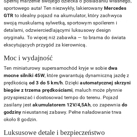
Spełnij marzenie swojego dziecka o posiadaniu własnego,
sportowego auta! Ten niezwykły, lakierowany
Mercedes
GTR
to idealny pojazd na akumulator, który zachwyca
swoją muskularną sylwetką, sportowym spoilerem i
detalami, odzwierciedlającymi luksusowy design
oryginału. To więcej niż zabawka — to brama do świata
ekscytujących przygód za kierownicą.
Moc i wydajność
Ten miniaturowy supersamochód kryje w sobie
dwa
mocne silniki 45W
, które gwarantują dynamiczną jazdę z
prędkością
od 3 do 5 km/h
. Dzięki
automatycznej skrzyni
biegów z trzema prędkościami
, maluch może płynnie
przyspieszać i dostosować tempo do terenu. Pojazd
zasilany jest
akumulatorem 12V/4,5Ah
, co zapewnia
do
godziny
nieustannej zabawy. Pełne naładowanie trwa
około 8 godzin.
Luksusowe detale i bezpieczeństwo