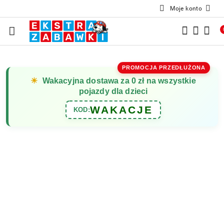
Moje konto
Przejdź do treści głównej
Przejdź do wyszukiwarki
Przejdź do moje konto
Przejdź do menu głównego
Przejdź do opisu produktu
Przejdź do stopki
PROMOCJA PRZEDŁUŻONA
☀
Wakacyjna dostawa za 0 zł na wszystkie
pojazdy dla dzieci
WAKACJE
KOD: