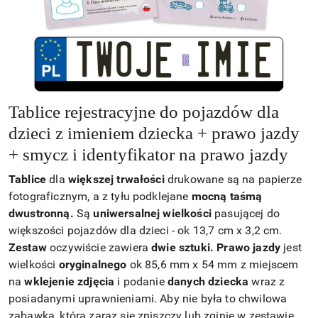
Tablice rejestracyjne do pojazdów dla
dzieci z imieniem dziecka + prawo jazdy
+ smycz i identyfikator na prawo jazdy
Tablice
dla
większej trwałości
drukowane są na papierze
fotograficznym, a z tyłu podklejane
mocną taśmą
dwustronną.
Są
uniwersalnej wielkości
pasującej do
większości pojazdów dla dzieci - ok 13,7 cm x 3,2 cm.
Zestaw
oczywiście zawiera
dwie sztuki.
Prawo jazdy
jest
wielkości
oryginalnego
ok 85,6 mm x 54 mm z miejscem
na
wklejenie zdjęcia
i podanie
danych dziecka
wraz z
posiadanymi uprawnieniami. Aby nie była to chwilowa
zabawka, która zaraz się zniszczy lub zginie w zestawie