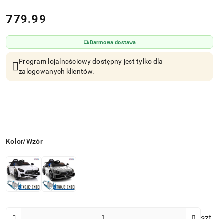
cena:
779.99
Darmowa dostawa
Program lojalnościowy dostępny jest tylko dla
zalogowanych klientów.
Wariant
Kolor/Wzór
Ilość
szt.