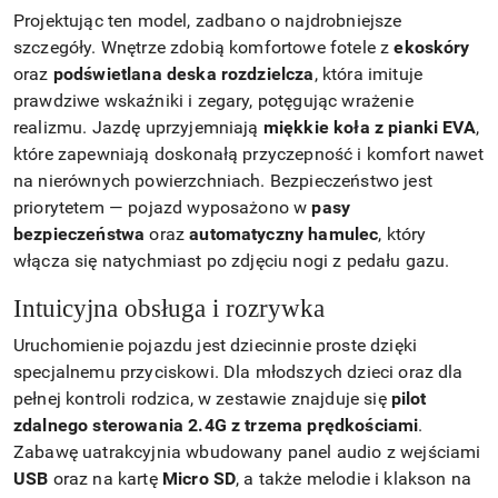
Projektując ten model, zadbano o najdrobniejsze
szczegóły. Wnętrze zdobią komfortowe fotele z
ekoskóry
oraz
podświetlana deska rozdzielcza
, która imituje
prawdziwe wskaźniki i zegary, potęgując wrażenie
realizmu. Jazdę uprzyjemniają
miękkie koła z pianki EVA
,
które zapewniają doskonałą przyczepność i komfort nawet
na nierównych powierzchniach. Bezpieczeństwo jest
priorytetem — pojazd wyposażono w
pasy
bezpieczeństwa
oraz
automatyczny hamulec
, który
włącza się natychmiast po zdjęciu nogi z pedału gazu.
Intuicyjna obsługa i rozrywka
Uruchomienie pojazdu jest dziecinnie proste dzięki
specjalnemu przyciskowi. Dla młodszych dzieci oraz dla
pełnej kontroli rodzica, w zestawie znajduje się
pilot
zdalnego sterowania 2.4G z trzema prędkościami
.
Zabawę uatrakcyjnia wbudowany panel audio z wejściami
USB
oraz na kartę
Micro SD
, a także melodie i klakson na