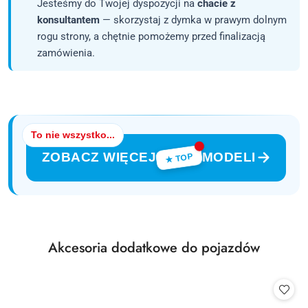
Jesteśmy do Twojej dyspozycji na
chacie z
konsultantem
— skorzystaj z dymka w prawym dolnym
rogu strony, a chętnie pomożemy przed finalizacją
zamówienia.
To nie wszystko...
ZOBACZ WIĘCEJ
MODELI
★ TOP
Produkty
Akcesoria dodatkowe do pojazdów
Pomiń karuzelę produktów
o
statusie: