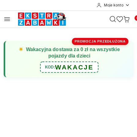
Moje konto
Przejdź do treści głównej
Przejdź do wyszukiwarki
Przejdź do moje konto
Przejdź do menu głównego
Przejdź do opisu produktu
Przejdź do stopki
PROMOCJA PRZEDŁUŻONA
☀
Wakacyjna dostawa za 0 zł na wszystkie
pojazdy dla dzieci
WAKACJE
KOD: