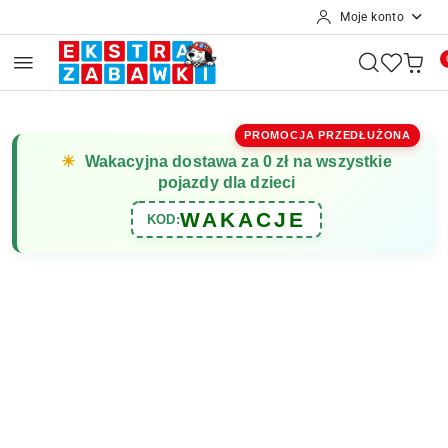
Moje konto
Przejdź do treści głównej
Przejdź do wyszukiwarki
Przejdź do moje konto
Przejdź do menu głównego
Przejdź do opisu produktu
Przejdź do stopki
PROMOCJA PRZEDŁUŻONA
☀
Wakacyjna dostawa za 0 zł na wszystkie
pojazdy dla dzieci
WAKACJE
KOD: