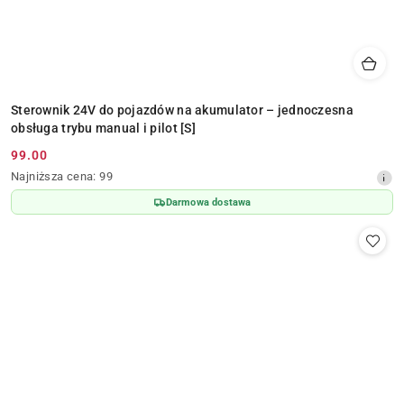
Sterownik 24V do pojazdów na akumulator – jednoczesna
obsługa trybu manual i pilot [S]
99.00
Cena
Najniższa
Najniższa cena:
99
promocyjna:
cena
Darmowa dostawa
z
30
dni
przed
obniżką