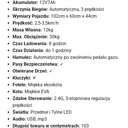
Akumulator:
12V7Ah
Skrzynia Biegów:
Automatyczna, 3 prędkości
Wymiary Pojazdu:
102cm x 60cm x 44cm
Prędkość:
2,5-3,5km/h
Masa Własna:
12kg
Max. Obciążenie:
30kg
Czas Ładowania:
8 godzin
Czas Działania:
do 1 godziny
Hamulec:
Automatyczny po zwolnieniu pedału gazu
Pasy Bezpieczeństwa:
✓
Otwierane Drzwi:
✓
Kluczyki:
✕
Fotele:
Miękka ekoskóra
Koła:
Miękkie EVA
Zdalne Sterowanie:
2.4G, 3-stopniowa regulacja
prędkości
Światła:
Przednie i Tylne LED
Audio:
USB, mp3
Długość towaru w centymetrach:
103