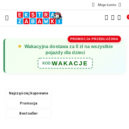
Moje konto
Przejdź do treści głównej
Przejdź do wyszukiwarki
Przejdź do moje konto
Przejdź do menu głównego
Przejdź do opisu produktu
Przejdź do stopki
PROMOCJA PRZEDŁUŻONA
☀
Wakacyjna dostawa za 0 zł na wszystkie
pojazdy dla dzieci
WAKACJE
KOD:
Najczęściej kupowane
Promocja
Bestseller