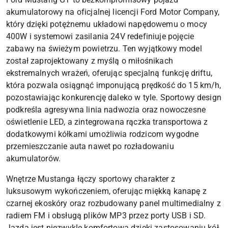
akumulatorowy na oficjalnej licencji Ford Motor Company,
który dzięki potężnemu układowi napędowemu o mocy
400W i systemowi zasilania 24V redefiniuje pojęcie
zabawy na świeżym powietrzu. Ten wyjątkowy model
został zaprojektowany z myślą o miłośnikach
ekstremalnych wrażeń, oferując specjalną funkcję driftu,
która pozwala osiągnąć imponującą prędkość do 15 km/h,
pozostawiając konkurencję daleko w tyle. Sportowy design
podkreśla agresywna linia nadwozia oraz nowoczesne
oświetlenie LED, a zintegrowana rączka transportowa z
dodatkowymi kółkami umożliwia rodzicom wygodne
przemieszczanie auta nawet po rozładowaniu
akumulatorów.
Wnętrze Mustanga łączy sportowy charakter z
luksusowym wykończeniem, oferując miękką kanapę z
czarnej ekoskóry oraz rozbudowany panel multimedialny z
radiem FM i obsługą plików MP3 przez porty USB i SD.
Jazda jest niezwykle komfortowa dzięki zastosowaniu kół