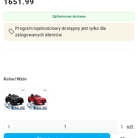
cena:
1651.99
Darmowa dostawa
Program lojalnościowy dostępny jest tylko dla
zalogowanych klientów.
Wariant
Kolor/Wzór
Ilość
szt.