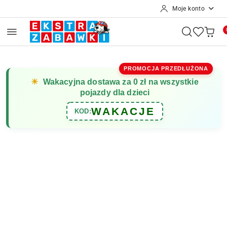
Moje konto
Przejdź do treści głównej
Przejdź do wyszukiwarki
Przejdź do moje konto
Przejdź do menu głównego
Przejdź do opisu produktu
Przejdź do stopki
PROMOCJA PRZEDŁUŻONA
☀
Wakacyjna dostawa za 0 zł na wszystkie
pojazdy dla dzieci
WAKACJE
KOD: