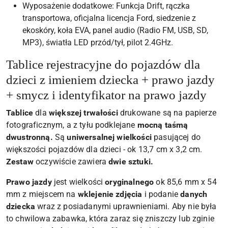
Wyposażenie dodatkowe: Funkcja Drift, rączka
transportowa, oficjalna licencja Ford, siedzenie z
ekoskóry, koła EVA, panel audio (Radio FM, USB, SD,
MP3), światła LED przód/tył, pilot 2.4GHz.
Tablice rejestracyjne do pojazdów dla
dzieci z imieniem dziecka + prawo jazdy
+ smycz i identyfikator na prawo jazdy
Tablice
dla
większej trwałości
drukowane są na papierze
fotograficznym, a z tyłu podklejane
mocną taśmą
dwustronną.
Są
uniwersalnej wielkości
pasującej do
większości pojazdów dla dzieci - ok 13,7 cm x 3,2 cm.
Zestaw
oczywiście zawiera
dwie sztuki.
Prawo jazdy
jest wielkości
oryginalnego
ok 85,6 mm x 54
mm z miejscem na
wklejenie zdjęcia
i podanie
danych
dziecka
wraz z posiadanymi uprawnieniami. Aby nie była
to chwilowa zabawka, która zaraz się zniszczy lub zginie