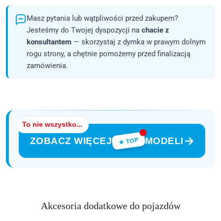
Masz pytania lub wątpliwości przed zakupem?
Jesteśmy do Twojej dyspozycji na
chacie z
konsultantem
— skorzystaj z dymka w prawym dolnym
rogu strony, a chętnie pomożemy przed finalizacją
zamówienia.
To nie wszystko...
ZOBACZ WIĘCEJ
MODELI
★ TOP
Produkty
Akcesoria dodatkowe do pojazdów
Pomiń karuzelę produktów
o