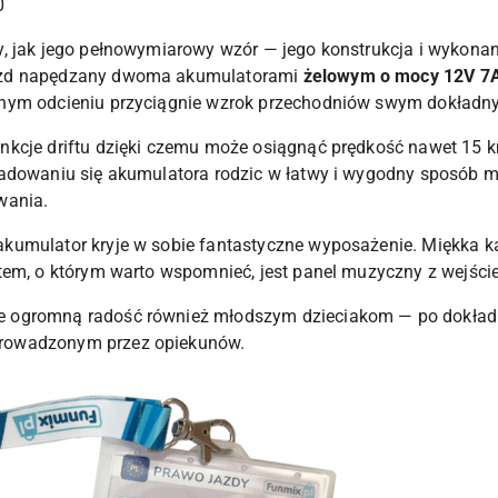
0
 jak jego pełnowymiarowy wzór — jego konstrukcja i wykonanie
azd napędzany dwoma akumulatorami
żelowym o mocy
12V 7
rnym odcieniu przyciągnie wzrok przechodniów swym dokład
nkcje driftu dzięki czemu może osiągnąć prędkość nawet 15 k
ładowaniu się akumulatora rodzic w łatwy i wygodny sposób 
wania.
akumulator kryje w sobie fantastyczne wyposażenie. Miękka k
ntem, o którym warto wspomnieć, jest panel muzyczny z wejśc
ie ogromną radość również młodszym dzieciakom — po dokła
rowadzonym przez opiekunów.