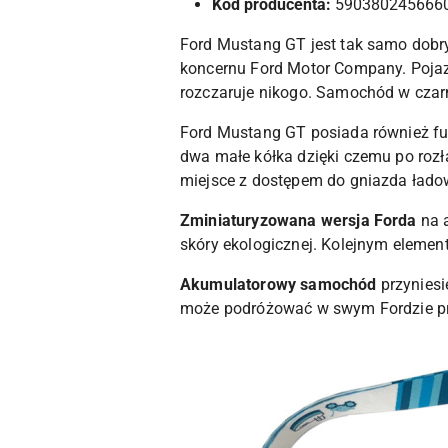
Kod producenta:
590380245666
Ford Mustang GT jest tak samo dobry,
koncernu Ford Motor Company. Poj
rozczaruje nikogo. Samochód w cza
Ford Mustang GT posiada również fu
dwa małe kółka dzięki czemu po roz
miejsce z dostępem do gniazda łado
Zminiaturyzowana wersja Forda
na 
skóry ekologicznej. Kolejnym eleme
Akumulatorowy samochód
przynies
może podróżować w swym Fordzie p