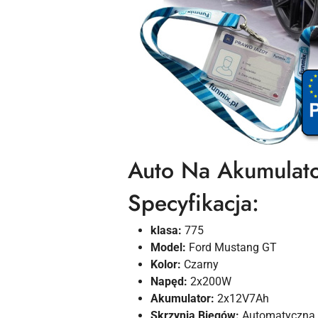
Auto Na Akumulato
Specyfikacja:
klasa:
775
Model:
Ford Mustang GT
Kolor:
Czarny
Napęd:
2x200W
Akumulator:
2x12V7Ah
Skrzynia Biegów:
Automatyczna, 