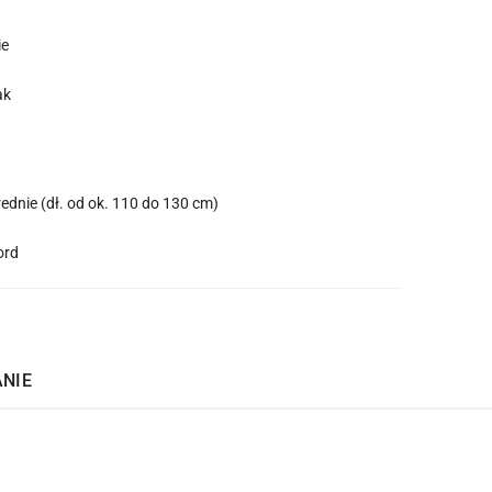
ie
ak
rednie (dł. od ok. 110 do 130 cm)
ord
ANIE