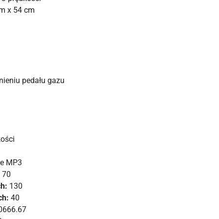
m x 54 cm
ieniu pedału gazu
kości
ie MP3
70
h:
130
ch:
40
0666.67