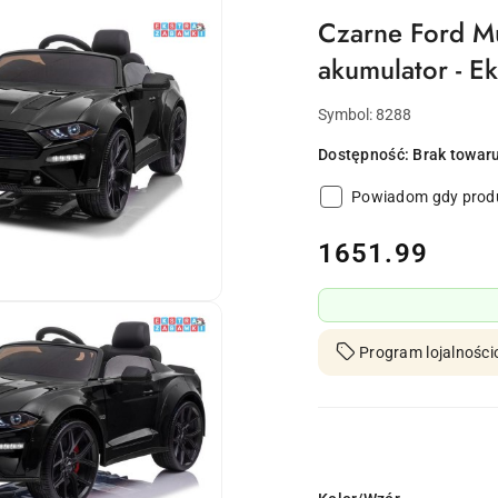
Czarne Ford M
akumulator - E
Symbol:
8288
Dostępność:
Brak towar
Powiadom gdy produ
cena:
1651.99
Program lojalności