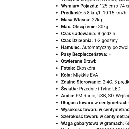
Wymiary Pojazdu:
125 cm x 74 c
Prędkość:
5-8 km/h 10-15 km/h
Masa Własna:
22kg
Max. Obciążenie:
30kg
Czas Ładowania:
8 godzin
Czas Działania:
1-2 godziny
Hamulec:
Automatyczny po zwoln
Pasy Bezpieczeństwa:
+
Otwierane Drzwi:
+
Fotele:
Ekoskóra
Koła:
Miękkie EVA
Zdalne Sterowanie:
2.4G, 3 pręd
Światła:
Przednie i Tylne LED
Audio:
FM Radio, USB, SD, Wejśc
Długość towaru w centymetrach:
Wysokość towaru w centymetrac
Szerokość towaru w centymetra
Waga gabarytowa w gramach:
6