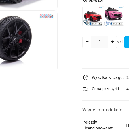
Wariant
Kolor/Wzór
Ilość
szt.
Dostępność
Wysyłka w ciągu:
2
i
dostawa
Cena przesyłki:
Więcej o produkcie
Pojazdy -
T
Licencjonowany: