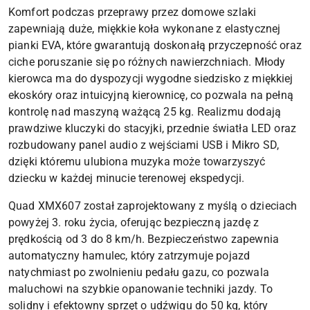
Komfort podczas przeprawy przez domowe szlaki
zapewniają duże, miękkie koła wykonane z elastycznej
pianki EVA, które gwarantują doskonałą przyczepność oraz
ciche poruszanie się po różnych nawierzchniach. Młody
kierowca ma do dyspozycji wygodne siedzisko z miękkiej
ekoskóry oraz intuicyjną kierownicę, co pozwala na pełną
kontrolę nad maszyną ważącą 25 kg. Realizmu dodają
prawdziwe kluczyki do stacyjki, przednie światła LED oraz
rozbudowany panel audio z wejściami USB i Mikro SD,
dzięki któremu ulubiona muzyka może towarzyszyć
dziecku w każdej minucie terenowej ekspedycji.
Quad XMX607 został zaprojektowany z myślą o dzieciach
powyżej 3. roku życia, oferując bezpieczną jazdę z
prędkością od 3 do 8 km/h. Bezpieczeństwo zapewnia
automatyczny hamulec, który zatrzymuje pojazd
natychmiast po zwolnieniu pedału gazu, co pozwala
maluchowi na szybkie opanowanie techniki jazdy. To
solidny i efektowny sprzęt o udźwigu do 50 kg, który