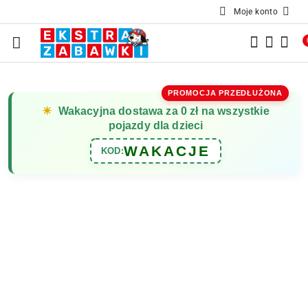
Moje konto
Przejdź do treści głównej
Przejdź do wyszukiwarki
Przejdź do moje konto
Przejdź do menu głównego
Przejdź do opisu produktu
Przejdź do stopki
PROMOCJA PRZEDŁUŻONA
☀
Wakacyjna dostawa za 0 zł na wszystkie
pojazdy dla dzieci
WAKACJE
KOD: