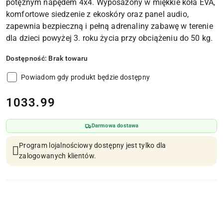
potężnym napędem 4x4. Wyposażony w miękkie koła EVA,
komfortowe siedzenie z ekoskóry oraz panel audio,
zapewnia bezpieczną i pełną adrenaliny zabawę w terenie
dla dzieci powyżej 3. roku życia przy obciążeniu do 50 kg.
Dostępność:
Brak towaru
Powiadom gdy produkt będzie dostępny
cena:
1033.99
Darmowa dostawa
Program lojalnościowy dostępny jest tylko dla
zalogowanych klientów.