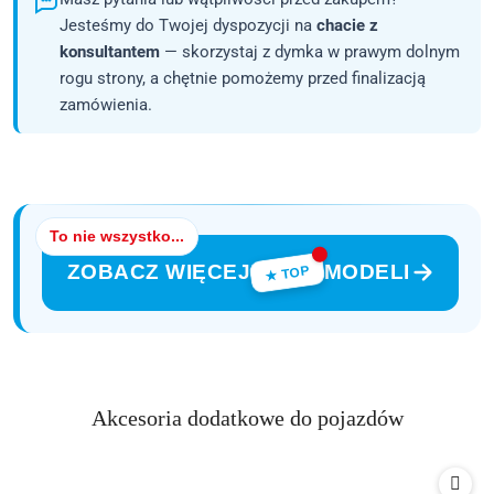
Jesteśmy do Twojej dyspozycji na
chacie z
konsultantem
— skorzystaj z dymka w prawym dolnym
rogu strony, a chętnie pomożemy przed finalizacją
zamówienia.
To nie wszystko...
ZOBACZ WIĘCEJ
MODELI
★ TOP
Produkty
Akcesoria dodatkowe do pojazdów
Pomiń karuzelę produktów
o
statusie: