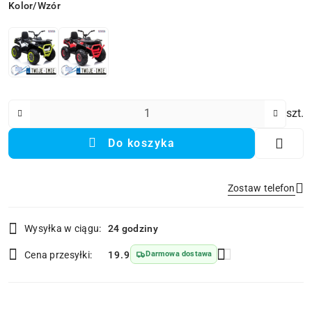
Wariant
Kolor/Wzór
Ilość
szt.
Do koszyka
Zostaw telefon
Dostępność
Wysyłka w ciągu:
24 godziny
i
Wyślij
dostawa
Cena przesyłki:
19.9
Darmowa dostawa