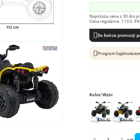
Najniższa cena z 30 dni p
Cena regularna:
1163.99
Do końca promocji p
Program lojalnościow
Wariant
Kolor/Wzór
Ilość
szt.