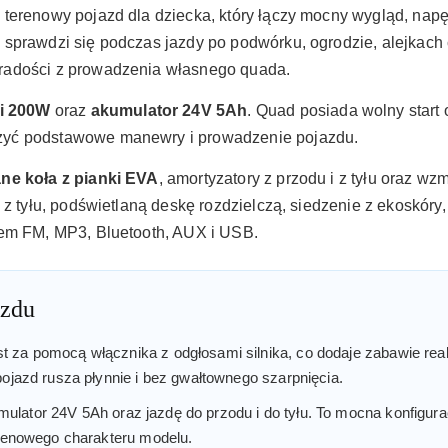
 terenowy pojazd dla dziecka, który łączy mocny wygląd, n
sprawdzi się podczas jazdy po podwórku, ogrodzie, alejkach
radości z prowadzenia własnego quada.
ki 200W
oraz
akumulator 24V 5Ah
. Quad posiada wolny start o
zyć podstawowe manewry i prowadzenie pojazdu.
ne koła z pianki EVA
, amortyzatory z przodu i z tyłu oraz w
 z tyłu, podświetlaną deskę rozdzielczą, siedzenie z ekoskór
iem FM, MP3, Bluetooth, AUX i USB.
azdu
 za pomocą włącznika z odgłosami silnika, co dodaje zabawie real
pojazd rusza płynnie i bez gwałtownego szarpnięcia.
mulator 24V 5Ah oraz jazdę do przodu i do tyłu. To mocna konfigur
erenowego charakteru modelu.