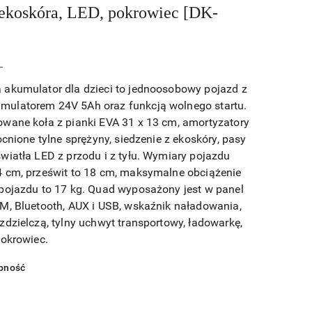
ekoskóra, LED, pokrowiec [DK-
L
akumulator dla dzieci to jednoosobowy pojazd z
ulatorem 24V 5Ah oraz funkcją wolnego startu.
wane koła z pianki EVA 31 x 13 cm, amortyzatory
ocnione tylne sprężyny, siedzenie z ekoskóry, pasy
wiatła LED z przodu i z tyłu. Wymiary pojazdu
 cm, prześwit to 18 cm, maksymalne obciążenie
pojazdu to 17 kg. Quad wyposażony jest w panel
M, Bluetooth, AUX i USB, wskaźnik naładowania,
zdzielczą, tylny uchwyt transportowy, ładowarkę,
pokrowiec.
pność