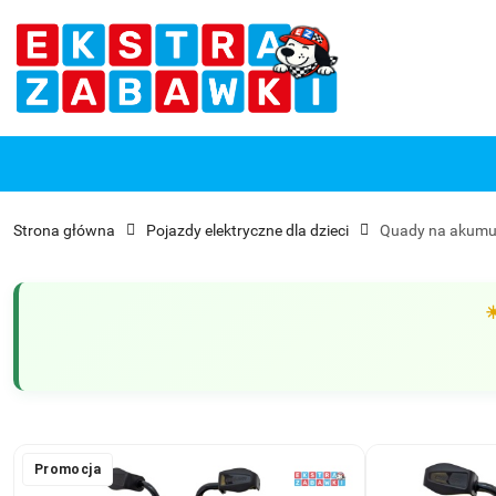
Przejdź do treści głównej
Przejdź do wyszukiwarki
Przejdź do moje konto
Przejdź do menu głównego
Przejdź do opisu produktu
Przejdź do stopki
Strona główna
Pojazdy elektryczne dla dzieci
Quady na akumu
Promocja