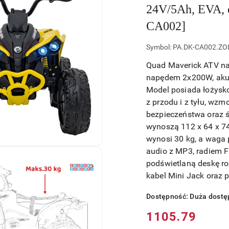
24V/5Ah, EVA, 
CA002]
Symbol:
PA.DK-CA002.ZO
Quad Maverick ATV na 
napędem 2x200W, akum
Model posiada łożysko
z przodu i z tyłu, wzm
bezpieczeństwa oraz ś
wynoszą 112 x 64 x 74
wynosi 30 kg, a waga 
audio z MP3, radiem F
podświetlaną deskę ro
kabel Mini Jack oraz 
Dostępność:
Duża dostę
Cena:
1105.79