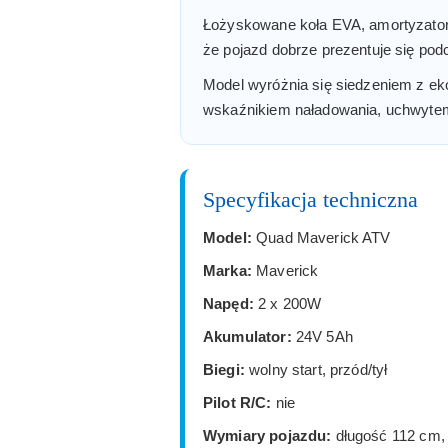
Łożyskowane koła EVA, amortyzatory
że pojazd dobrze prezentuje się p
Model wyróżnia się siedzeniem z eko
wskaźnikiem naładowania, uchwytem
Specyfikacja techniczna
Model:
Quad Maverick ATV
Marka:
Maverick
Napęd:
2 x 200W
Akumulator:
24V 5Ah
Biegi:
wolny start, przód/tył
Pilot R/C:
nie
Wymiary pojazdu:
długość 112 cm,