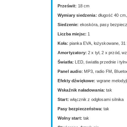
Prześwit:
18 cm
Wymiary siedzenia:
długość 40 cm,
Siedzenie:
ekoskóra, pasy bezpiec
Liczba miejsc:
1
Koła:
pianka EVA, łożyskowane, 31
Amortyzatory:
2 x tył, 2 x przód, 
Światła:
LED, światła przednie i tyl
Panel audio:
MP3, radio FM, Blueto
Efekty dźwiękowe:
wgrane melodyjki
Wskaźnik naładowania:
tak
Start:
włącznik z odgłosami silnika
Pasy bezpieczeństwa:
tak
Wolny start:
tak