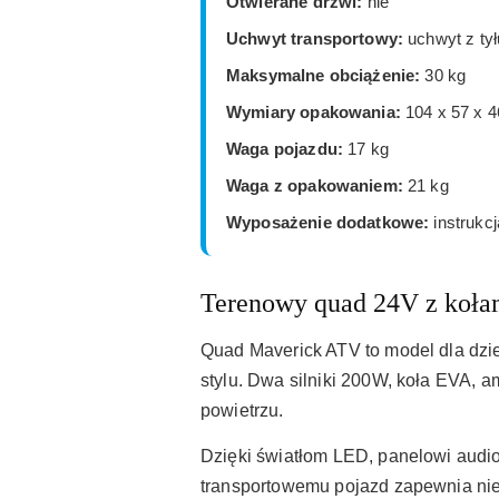
Otwierane drzwi:
nie
Uchwyt transportowy:
uchwyt z tył
Maksymalne obciążenie:
30 kg
Wymiary opakowania:
104 x 57 x 
Waga pojazdu:
17 kg
Waga z opakowaniem:
21 kg
Wyposażenie dodatkowe:
instrukc
Terenowy quad 24V z koł
Quad Maverick ATV to model dla dzie
stylu. Dwa silniki 200W, koła EVA, a
powietrzu.
Dzięki światłom LED, panelowi audi
transportowemu pojazd zapewnia nie