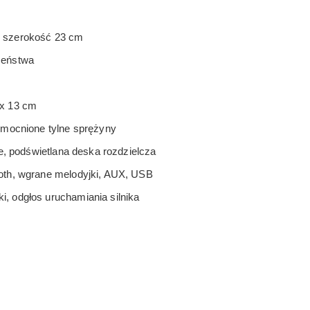
 szerokość 23 cm
zeństwa
 x 13 cm
wzmocnione tylne sprężyny
ne, podświetlana deska rozdzielcza
oth, wgrane melodyjki, AUX, USB
, odgłos uruchamiania silnika