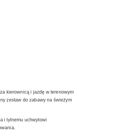
 za kierownicą i jazdę w terenowym
kcyjny zestaw do zabawy na świeżym
a i tylnemu uchwytowi
owania.