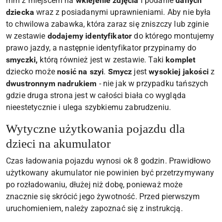
mm z miejscem na
wklejenie zdjęcia
i podanie
danych
dziecka
wraz z posiadanymi uprawnieniami. Aby nie była
to chwilowa zabawka, która zaraz się zniszczy lub zginie
w zestawie
dodajemy identyfikator
do którego montujemy
prawo jazdy, a następnie identyfikator przypinamy do
smyczki,
którą również jest w zestawie. Taki
komplet
dziecko może
nosić na szyi
.
Smycz
jest
wysokiej jakości
z
dwustronnym nadrukiem
- nie jak w przypadku tańszych
gdzie druga strona jest w całości biała co wygląda
nieestetycznie i ulega szybkiemu zabrudzeniu.
Wytyczne użytkowania pojazdu dla
dzieci na akumulator
Czas ładowania pojazdu wynosi ok 8 godzin. Prawidłowo
użytkowany akumulator nie powinien być przetrzymywany
po rozładowaniu, dłużej niż dobę, ponieważ może
znacznie się skrócić jego żywotność. Przed pierwszym
uruchomieniem, należy zapoznać się z instrukcją.