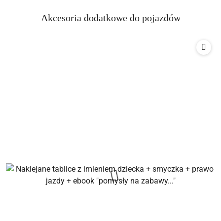
Produkty
Akcesoria dodatkowe do pojazdów
Pomiń karuzelę produktów
o
statusie: