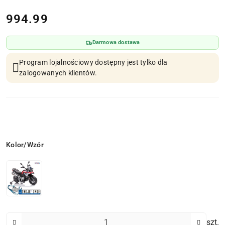
cena:
994.99
Darmowa dostawa
Program lojalnościowy dostępny jest tylko dla
zalogowanych klientów.
Wariant
Kolor/Wzór
Ilość
szt.