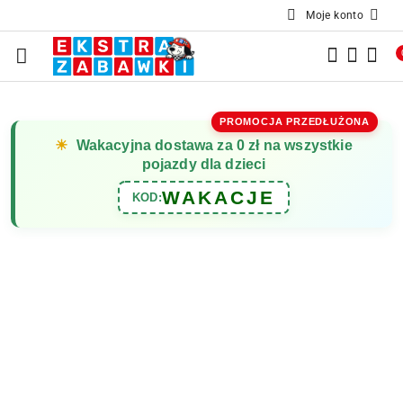
Moje konto
Przejdź do treści głównej
Przejdź do wyszukiwarki
Przejdź do moje konto
Przejdź do menu głównego
Przejdź do opisu produktu
Przejdź do stopki
PROMOCJA PRZEDŁUŻONA
☀
Wakacyjna dostawa za 0 zł na wszystkie
pojazdy dla dzieci
WAKACJE
KOD: