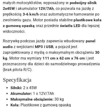
małych motocyklistów, wyposażony w
podwójny silnik
2x45W
i akumulator
12V/7Ah
, co pozwala na jazdę z
prędkością
3-6 km/h
oraz automatyczne hamowanie po
zwolnieniu gazu. Motor posiada stabilne
plastikowe koła
z gumową opaską
oraz przednie
światła LED
dla lepszej
widoczności.
Rozrywkę podczas jazdy zapewnia wbudowany
panel
audio
z wejściami
MP3 i USB
, a pojazd jest
zaprojektowany z myślą o maksymalnym obciążeniu
30
kg
. Motor ma wymiary
111 cm x 62 cm x 76 cm
i jest
przeznaczony dla dzieci do samodzielnego prowadzenia
(brak pilota R/C).
Specyfikacja
Silniki:
2 x 45W
Akumulator:
1 x 12V/7Ah
Maksymalne obciążenie:
30 kg
Koła:
Plastikowe z gumową opaską