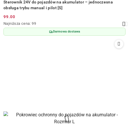
Sterownik 24V do pojazdów na akumulator – jednoczesna
obsługa trybu manual i pilot [S]
99.00
Cena
Najniższa
Najniższa cena:
99
promocyjna:
cena
Darmowa dostawa
z
30
dni
przed
obniżką