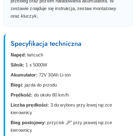
przebieg oraz poziom naładowania akumulatora. W
zestawie znajduje się instrukcja, zestaw montażowy
oraz kluczyk.
Specyfikacja techniczna
Napęd:
łańcuch
Silnik:
1 x 5000W
Akumulator:
72V 30Ah Li-ion
Biegi:
jazda do przodu
Prędkość:
do około 80 km/h
Liczba prędkości:
3 do wyboru przy lewej rączce
kierownicy
Bieg postojowy:
przycisk „P” przy prawej rączce
kierownicy