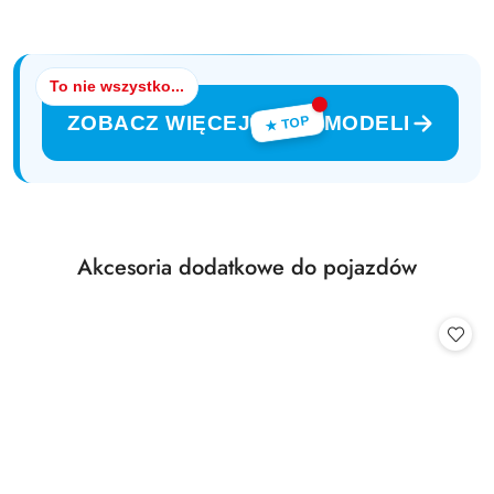
To nie wszystko...
ZOBACZ WIĘCEJ
MODELI
★ TOP
Produkty
Akcesoria dodatkowe do pojazdów
Pomiń karuzelę produktów
o
statusie: