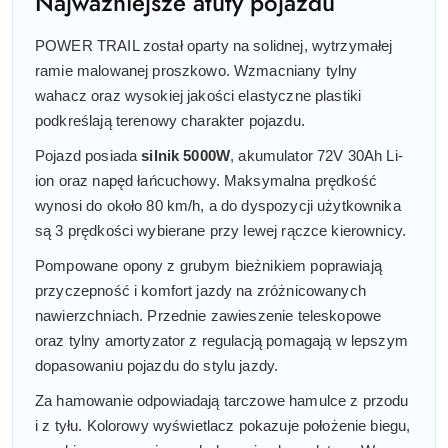
Najważniejsze atuty pojazdu
POWER TRAIL został oparty na solidnej, wytrzymałej
ramie malowanej proszkowo. Wzmacniany tylny
wahacz oraz wysokiej jakości elastyczne plastiki
podkreślają terenowy charakter pojazdu.
Pojazd posiada
silnik 5000W
, akumulator 72V 30Ah Li-
ion oraz napęd łańcuchowy. Maksymalna prędkość
wynosi do około 80 km/h, a do dyspozycji użytkownika
są 3 prędkości wybierane przy lewej rączce kierownicy.
Pompowane opony z grubym bieżnikiem poprawiają
przyczepność i komfort jazdy na zróżnicowanych
nawierzchniach. Przednie zawieszenie teleskopowe
oraz tylny amortyzator z regulacją pomagają w lepszym
dopasowaniu pojazdu do stylu jazdy.
Za hamowanie odpowiadają tarczowe hamulce z przodu
i z tyłu. Kolorowy wyświetlacz pokazuje położenie biegu,