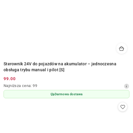
Sterownik 24V do pojazdów na akumulator – jednoczesna
obsługa trybu manual i pilot [S]
99.00
Cena
Najniższa
Najniższa cena:
99
promocyjna:
cena
Darmowa dostawa
z
30
dni
przed
obniżką