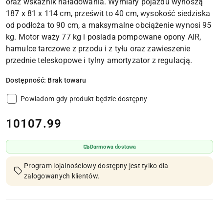
oraz wskaźnik naładowania. Wymiary pojazdu wynoszą
187 x 81 x 114 cm, prześwit to 40 cm, wysokość siedziska
od podłoża to 90 cm, a maksymalne obciążenie wynosi 95
kg. Motor waży 77 kg i posiada pompowane opony AIR,
hamulce tarczowe z przodu i z tyłu oraz zawieszenie
przednie teleskopowe i tylny amortyzator z regulacją.
Dostępność:
Brak towaru
Powiadom gdy produkt będzie dostępny
cena:
10107.99
Darmowa dostawa
Program lojalnościowy dostępny jest tylko dla
zalogowanych klientów.