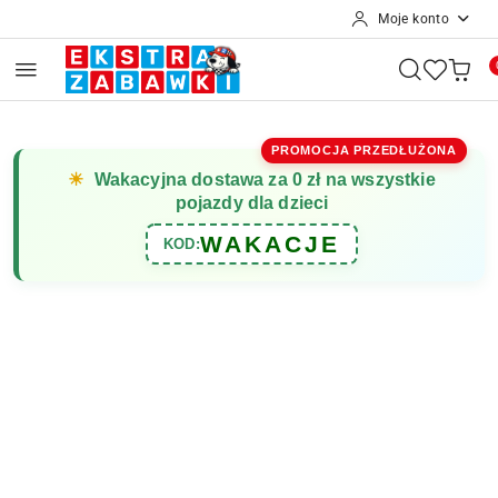
Moje konto
Przejdź do treści głównej
Przejdź do wyszukiwarki
Przejdź do moje konto
Przejdź do menu głównego
Przejdź do opisu produktu
Przejdź do stopki
PROMOCJA PRZEDŁUŻONA
☀
Wakacyjna dostawa za 0 zł na wszystkie
pojazdy dla dzieci
WAKACJE
KOD: