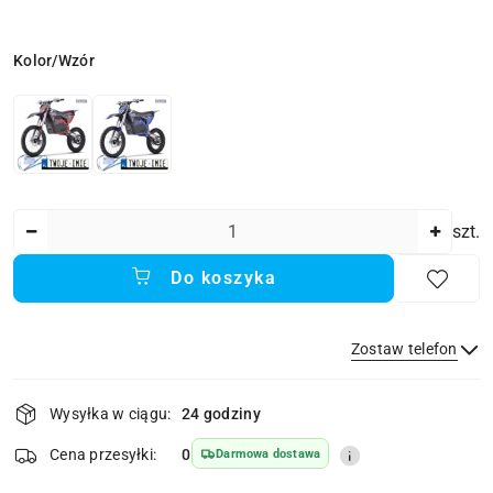
Wariant
Kolor/Wzór
Ilość
szt.
Do koszyka
Zostaw telefon
Dostępność
Wysyłka w ciągu:
24 godziny
i
dostawa
Wyślij
Cena przesyłki:
0
Darmowa dostawa