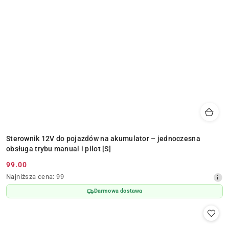
Sterownik 12V do pojazdów na akumulator – jednoczesna
obsługa trybu manual i pilot [S]
99.00
Cena
Najniższa
Najniższa cena:
99
promocyjna:
cena
Darmowa dostawa
z
30
dni
przed