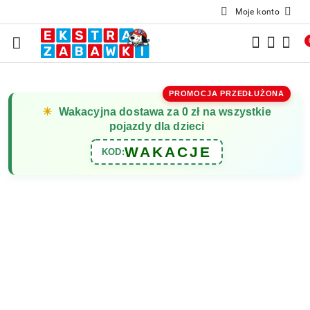
Moje konto
Przejdź do treści głównej
Przejdź do wyszukiwarki
Przejdź do moje konto
Przejdź do menu głównego
Przejdź do opisu produktu
Przejdź do stopki
PROMOCJA PRZEDŁUŻONA
☀
Wakacyjna dostawa za 0 zł na wszystkie
pojazdy dla dzieci
WAKACJE
KOD: