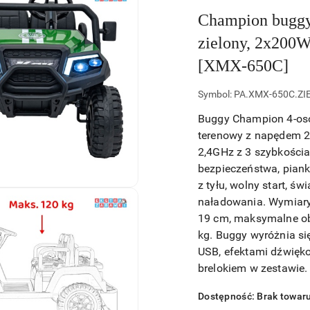
Champion buggy
zielony, 2x200W
[XMX-650C]
Symbol:
PA.XMX-650C.ZI
Buggy Champion 4-oso
terenowy z napędem 2
2,4GHz z 3 szybkościa
bezpieczeństwa, piank
z tyłu, wolny start, św
naładowania. Wymiary
19 cm, maksymalne ob
kg. Buggy wyróżnia si
USB, efektami dźwięko
brelokiem w zestawie.
Dostępność:
Brak towar