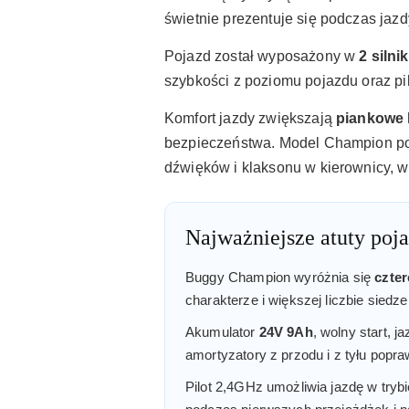
świetnie prezentuje się podczas jaz
Pojazd został wyposażony w
2 silni
szybkości z poziomu pojazdu oraz pi
Komfort jazdy zwiększają
piankowe 
bezpieczeństwa. Model Champion pos
dźwięków i klaksonu w kierownicy, w
Najważniejsze atuty poj
Buggy Champion wyróżnia się
czte
charakterze i większej liczbie siedz
Akumulator
24V 9Ah
, wolny start, 
amortyzatory z przodu i z tyłu popr
Pilot 2,4GHz umożliwia jazdę w try