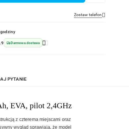
Zostaw telefon
Wyślij
 godziny
.9
Darmowa dostawa
AJ PYTANIE
h, EVA, pilot 2,4GHz
trukcją z czterema miejscami oraz
asywny wygląd sprawiają, że model