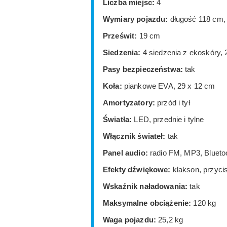
Liczba miejsc:
4
Wymiary pojazdu:
długość 118 cm,
Prześwit:
19 cm
Siedzenia:
4 siedzenia z ekoskóry, 
Pasy bezpieczeństwa:
tak
Koła:
piankowe EVA, 29 x 12 cm
Amortyzatory:
przód i tył
Światła:
LED, przednie i tylne
Włącznik świateł:
tak
Panel audio:
radio FM, MP3, Blueto
Efekty dźwiękowe:
klakson, przycis
Wskaźnik naładowania:
tak
Maksymalne obciążenie:
120 kg
Waga pojazdu:
25,2 kg