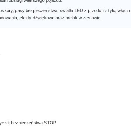
auki obsługi większego pojazdu.
oskóry, pasy bezpieczeństwa, światła LED z przodu i z tyłu, włączn
adowania, efekty dźwiękowe oraz brelok w zestawie.
y
zycisk bezpieczeństwa STOP