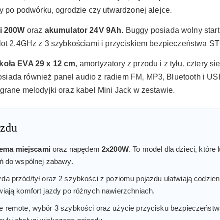
dy po podwórku, ogrodzie czy utwardzonej alejce.
ki 200W
oraz
akumulator 24V 9Ah
. Buggy posiada wolny start,
lot 2,4GHz z 3 szybkościami i przyciskiem bezpieczeństwa S
koła EVA 29 x 12 cm
, amortyzatory z przodu i z tyłu, cztery 
iada również panel audio z radiem FM, MP3, Bluetooth i USB
grane melodyjki oraz kabel Mini Jack w zestawie.
azdu
rema miejscami
oraz napędem
2x200W
. To model dla dzieci, któr
eń do wspólnej zabawy.
jazda przód/tył oraz 2 szybkości z poziomu pojazdu ułatwiają codzi
awiają komfort jazdy po różnych nawierzchniach.
bie remote, wybór 3 szybkości oraz użycie przycisku bezpieczeńst