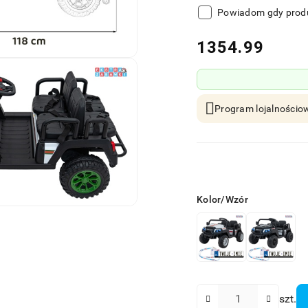
Powiadom gdy produ
cena:
1354.99
Program lojalnościow
Wariant
Kolor/Wzór
Ilość
szt.