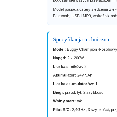
podczas pierwszych przejażdżek i n
Model posiada cztery siedzenia z ek
Bluetooth, USB i MP3, wskaźnik nał
Specyfikacja techniczna
Model:
Buggy Champion 4-osobow
Napęd:
2 x 200W
Liczba silników:
2
Akumulator:
24V 9Ah
Liczba akumulatorów:
1
Biegi:
przód, tył, 2 szybkości
Wolny start:
tak
Pilot R/C:
2,4GHz, 3 szybkości, pr