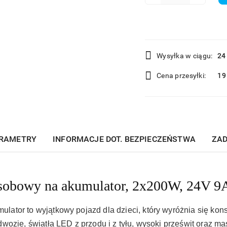
Dostępność
Wysyłka w ciągu:
24
i
Cena przesyłki:
19
dostawa
RAMETRY
INFORMACJE DOT. BEZPIECZEŃSTWA
ZAD
obowy na akumulator, 2x200W, 24V 9A
tor to wyjątkowy pojazd dla dzieci, który wyróżnia się kons
wozie, światła LED z przodu i z tyłu, wysoki prześwit oraz m