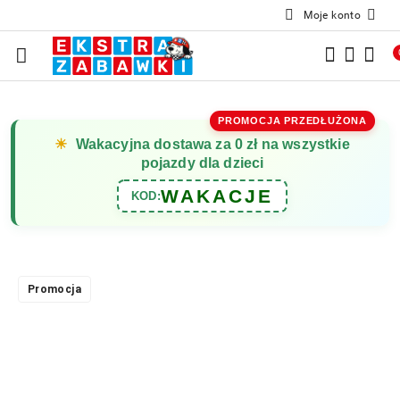
Moje konto
Przejdź do treści głównej
Przejdź do wyszukiwarki
Przejdź do moje konto
Przejdź do menu głównego
Przejdź do opisu produktu
Przejdź do stopki
PROMOCJA PRZEDŁUŻONA
☀
Wakacyjna dostawa za 0 zł na wszystkie
pojazdy dla dzieci
WAKACJE
KOD:
Promocja