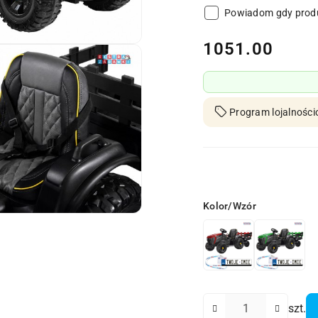
Powiadom gdy produ
cena:
1051.00
Program lojalności
Wariant
Kolor/Wzór
Ilość
szt.