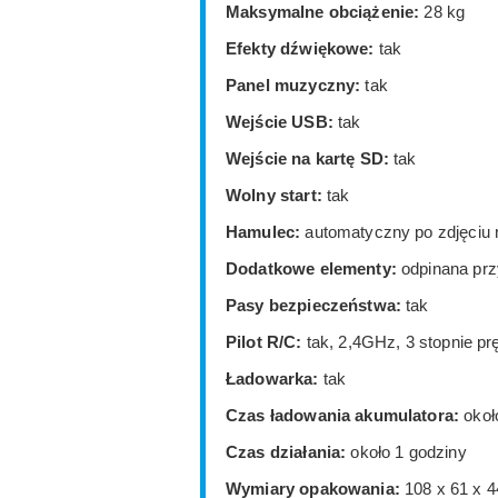
Maksymalne obciążenie:
28 kg
Efekty dźwiękowe:
tak
Panel muzyczny:
tak
Wejście USB:
tak
Wejście na kartę SD:
tak
Wolny start:
tak
Hamulec:
automatyczny po zdjęciu 
Dodatkowe elementy:
odpinana prz
Pasy bezpieczeństwa:
tak
Pilot R/C:
tak, 2,4GHz, 3 stopnie p
Ładowarka:
tak
Czas ładowania akumulatora:
okoł
Czas działania:
około 1 godziny
Wymiary opakowania:
108 x 61 x 