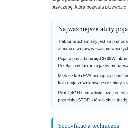
przyczepę, która pozwala przewozić l
Najważniejsze atuty poj
Traktor uruchamiany jest za pomocą
zmianę utworów, włączanie wesołych
Pojazd posiada
napęd 2x35W
, akum
Przełącznik kierunku jazdy umożliwia
Miękkie koła EVA pomagają tłumić d
koła mają zróżnicowane rozmiary, dzi
Pilot 2,4GHz umożliwia jazdę w trybi
przycisku STOP, który blokuje jazdę
Specyfikacja techniczna