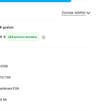
Zostaw telefon
Wyślij
8 godzin
9.9
Darmowa dostawa
x35W
2V/7Ah
iankowe EVA
.0 Ah