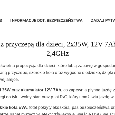
S
INFORMACJE DOT. BEZPIECZEŃSTWA
ZADAJ PYT
 z przyczepą dla dzieci, 2x35W, 12V 7Ah
2,4GHz
 świetna propozycja dla dzieci, które lubią zabawę w gospoda
naną przyczepę, szerokie koła oraz wygodne siedzisko, dzięk
ej alejce.
ki 35W
oraz
akumulator 12V 7Ah
, co zapewnia płynną jazdę z
i do tyłu, wolny start oraz pilot R/C, który umożliwia jazdę w 
kkie koła EVA
, fotel pokryty ekoskórą, pas bezpieczeństwa o
 także panel muzyczny, efekty dźwiękowe, wejście USB, wejśc