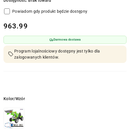
Dostępność:
Brak towaru
Powiadom gdy produkt będzie dostępny
cena:
963.99
Darmowa dostawa
Program lojalnościowy dostępny jest tylko dla
zalogowanych klientów.
Wariant
Kolor/Wzór