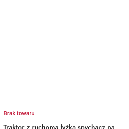
Brak towaru
Traktor z ruchomą łyżką spychacz na