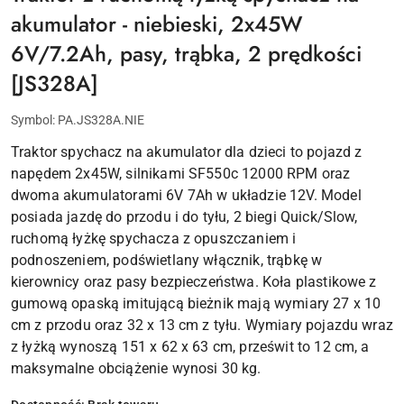
akumulator - niebieski, 2x45W
6V/7.2Ah, pasy, trąbka, 2 prędkości
[JS328A]
Symbol:
PA.JS328A.NIE
Traktor spychacz na akumulator dla dzieci to pojazd z
napędem 2x45W, silnikami SF550c 12000 RPM oraz
dwoma akumulatorami 6V 7Ah w układzie 12V. Model
posiada jazdę do przodu i do tyłu, 2 biegi Quick/Slow,
ruchomą łyżkę spychacza z opuszczaniem i
podnoszeniem, podświetlany włącznik, trąbkę w
kierownicy oraz pasy bezpieczeństwa. Koła plastikowe z
gumową opaską imitującą bieżnik mają wymiary 27 x 10
cm z przodu oraz 32 x 13 cm z tyłu. Wymiary pojazdu wraz
z łyżką wynoszą 151 x 62 x 63 cm, prześwit to 12 cm, a
maksymalne obciążenie wynosi 30 kg.