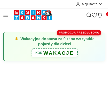
Moje konto
Przejdź do treści głównej
Przejdź do wyszukiwarki
Przejdź do moje konto
Przejdź do menu głównego
Przejdź do opisu produktu
Przejdź do stopki
PROMOCJA PRZEDŁUŻONA
☀
Wakacyjna dostawa za 0 zł na wszystkie
pojazdy dla dzieci
WAKACJE
KOD: