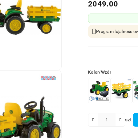
cena:
2049.00
Program lojalnościow
Wariant
Kolor/Wzór
Ilość
szt.