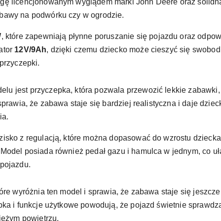
ę licencjonowanym wyglądem marki John Deere oraz solidną k
bawy na podwórku czy w ogrodzie.
W
, które zapewniają płynne poruszanie się pojazdu oraz odpow
ator
12V/9Ah
, dzięki czemu dziecko może cieszyć się swob
przyczepki.
u jest przyczepka, która pozwala przewozić lekkie zabawki,
sprawia, że zabawa staje się bardziej realistyczna i daje dzie
ia.
isko z regulacją, które można dopasować do wzrostu dziecka. 
 Model posiada również pedał gazu i hamulca w jednym, co uł
 pojazdu.
tóre wyróżnia ten model i sprawia, że zabawa staje się jeszcz
ka i funkcje użytkowe powodują, że pojazd świetnie sprawdza 
wieżym powietrzu.