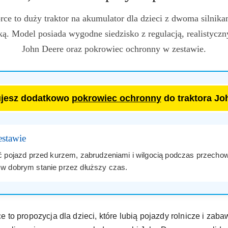
ce to duży traktor na akumulator dla dzieci z dwoma siln
ą. Model posiada wygodne siedzisko z regulacją, realistycz
John Deere oraz pokrowiec ochronny w zestawie.
mujesz dodatkowo
pokrowiec ochronny
do traktora Jo
stawie
pojazd przed kurzem, zabrudzeniami i wilgocią podczas przechow
a w dobrym stanie przez dłuższy czas.
to propozycja dla dzieci, które lubią pojazdy rolnicze i zab