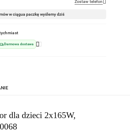
Zostaw telefon
Wyślij
mów w ciągu
a paczkę wyślemy dziś
tychmiast
Darmowa dostawa
ANIE
or dla dzieci 2x165W,
R0068