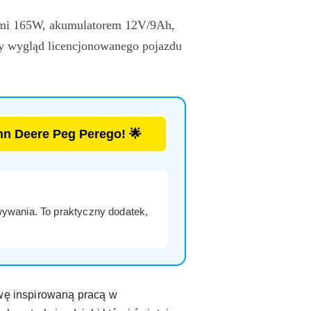
ikami 165W, akumulatorem 12V/9Ah,
ny wygląd licencjonowanego pojazdu
hn Deere Peg Perego! 🌟
ywania. To praktyczny dodatek,
awę inspirowaną pracą w