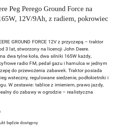
ere Peg Perego Ground Force na
165W, 12V/9Ah, z radiem, pokrowiec
RE GROUND FORCE 12V z przyczepą – traktor
od 3 lat, stworzony na licencji John Deere.
 dwa tylne koła, dwa silniki 165W każdy,
cyfrowe radio FM, pedał gazu i hamulca w jednym
czepę do przewożenia zabawek. Traktor posiada
ieg wsteczny, regulowane siedzenie, podłokietniki i
u. W zestawie: tablice z imieniem, prawo jazdy,
dealny do zabawy w ogrodzie – realistyczna
u
kt będzie dostępny