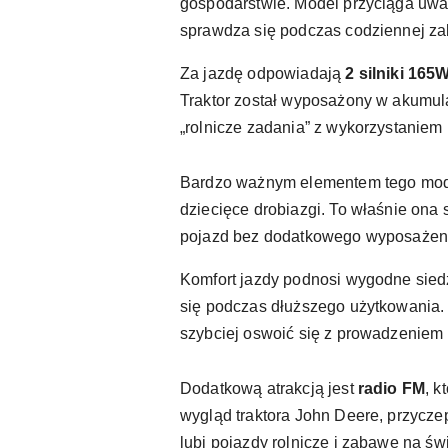
gospodarstwie. Model przyciąga uwag
sprawdza się podczas codziennej za
Za jazdę odpowiadają
2 silniki 165
Traktor został wyposażony w akumul
„rolnicze zadania” z wykorzystaniem 
Bardzo ważnym elementem tego model
dziecięce drobiazgi. To właśnie ona 
pojazd bez dodatkowego wyposażen
Komfort jazdy podnosi wygodne siedz
się podczas dłuższego użytkowania.
szybciej oswoić się z prowadzeniem
Dodatkową atrakcją jest
radio FM
, k
wygląd traktora John Deere, przyczep
lubi pojazdy rolnicze i zabawę na ś