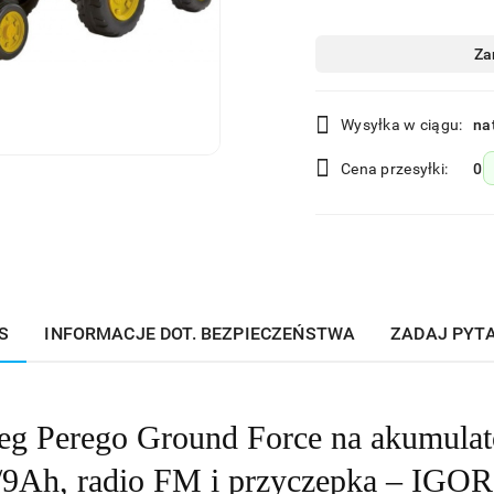
Dostępność
Za
i
dostawa
Wysyłka w ciągu:
na
Cena przesyłki:
0
S
INFORMACJE DOT. BEZPIECZEŃSTWA
ZADAJ PYT
eg Perego Ground Force na akumulat
9Ah, radio FM i przyczepka – IGO