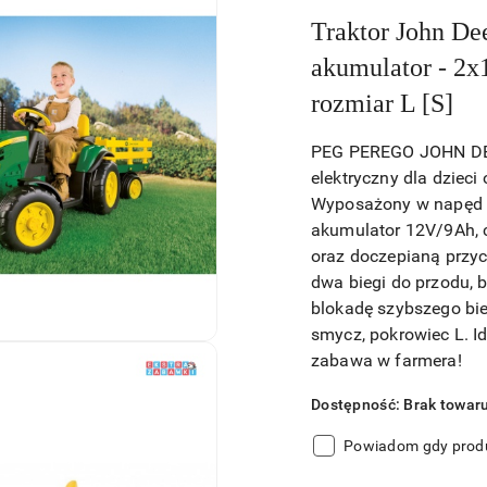
Traktor John De
akumulator - 2x
rozmiar L [S]
PEG PEREGO JOHN DEE
elektryczny dla dzieci 
Wyposażony w napęd na
akumulator 12V/9Ah, 
oraz doczepianą przy
dwa biegi do przodu, b
blokadę szybszego bieg
smycz, pokrowiec L. I
zabawa w farmera!
Dostępność:
Brak towar
Powiadom gdy produ