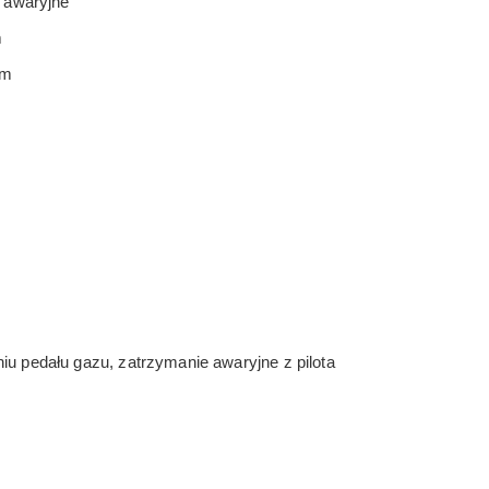
 awaryjne
m
cm
u pedału gazu, zatrzymanie awaryjne z pilota