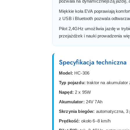
pozwala na dynamiczniejszą jazdę, 
Miękkie koła EVA poprawiają komfort
z USB i Bluetooth pozwala odtwarza
Pilot 2,4GHz umożliwia jazdę w tryb
przejażdżek i nauki prowadzenia wię
Specyfikacja techniczna
Model:
HC-306
Typ pojazdu:
traktor na akumulator
Napęd:
2 x 95W
Akumulator:
24V 7Ah
Skrzynia biegów:
automatyczna, 3 
Prędkość:
około 6–8 km/h