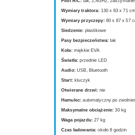
Pilot R/C:
tak, 2,4GHz, zatrzymanie
Wymiary traktora:
130 x 83 x 71 c
Wymiary przyczepy:
80 x 87 x 57 
Siedzenie:
plastikowe
Pasy bezpieczeństwa:
tak
Koła:
miękkie EVA
Światła:
przednie LED
Audio:
USB, Bluetooth
Start:
kluczyk
Otwierane drzwi:
nie
Hamulec:
automatyczny po zwolnieni
Maksymalne obciążenie:
30 kg
Waga pojazdu:
27 kg
Czas ładowania:
około 8 godzin