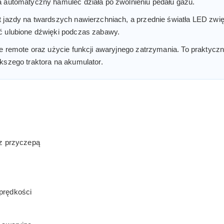
a automatyczny hamulec działa po zwolnieniu pedału gazu.
 jazdy na twardszych nawierzchniach, a przednie światła LED zwię
ć ulubione dźwięki podczas zabawy.
ie remote oraz użycie funkcji awaryjnego zatrzymania. To praktyc
kszego traktora na akumulator.
 z przyczepą
prędkości