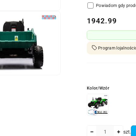
Powiadom gdy produ
cena:
1942.99
Program lojalności
Wariant
Kolor/Wzór
Ilość
szt.