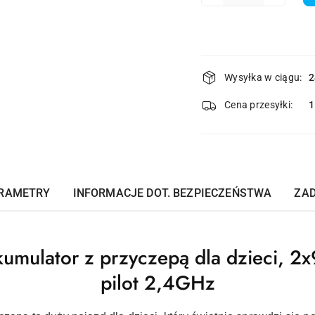
Dostępność
Wysyłka w ciągu:
2
i
dostawa
Cena przesyłki:
RAMETRY
INFORMACJE DOT. BEZPIECZEŃSTWA
ZAD
kumulator z przyczepą dla dzieci, 
pilot 2,4GHz