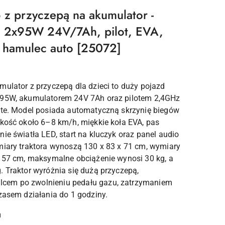
 z przyczepą na akumulator -
y, 2x95W 24V/7Ah, pilot, EVA,
, hamulec auto [25072]
mulator z przyczepą dla dzieci to duży pojazd
x95W, akumulatorem 24V 7Ah oraz pilotem 2,4GHz
ote. Model posiada automatyczną skrzynię biegów
dkość około 6–8 km/h, miękkie koła EVA, pas
ie światła LED, start na kluczyk oraz panel audio
miary traktora wynoszą 130 x 83 x 71 cm, wymiary
x 57 cm, maksymalne obciążenie wynosi 30 kg, a
. Traktor wyróżnia się dużą przyczepą,
cem po zwolnieniu pedału gazu, zatrzymaniem
czasem działania do 1 godziny.
u