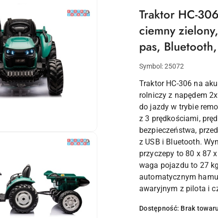
Traktor HC-306
ciemny zielon
pas, Bluetooth
Symbol:
25072
Traktor HC-306 na aku
rolniczy z napędem 2
do jazdy w trybie rem
z 3 prędkościami, prę
bezpieczeństwa, przedn
z USB i Bluetooth. Wy
przyczepy to 80 x 87 
waga pojazdu to 27 kg
automatycznym hamul
awaryjnym z pilota i 
Dostępność:
Brak towar