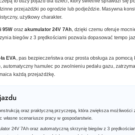
zepą to duży pojazd dla dzieci, który świetnie sprawdzi się 
dzinne przejażdżki po ogrodzie lub podjeździe. Masywna konst
styczny, użytkowy charakter.
ki 95W
oraz
akumulator 24V 7Ah
, dzięki czemu oferuje mocni
krzynia biegów z 3 prędkościami pozwala dopasować tempo jaz
oła EVA
, pas bezpieczeństwa oraz prosta obsługa za pomocą k
te, automatyczny hamulec po zwolnieniu pedału gazu, zatrzyma
zmaica każdą przejażdżkę.
jazdu
onstrukcją oraz praktyczną przyczepą, która zwiększa możliwośc
ąc własne scenariusze pracy w gospodarstwie.
ulator 24V 7Ah oraz automatyczną skrzynię biegów z 3 prędkościa