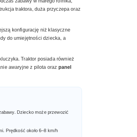
podczas zabawy w małego rolnika,
rukcja traktora, duża przyczepa oraz
ejszą konfigurację niż klasyczne
dy do umiejętności dziecka, a
luczyka. Traktor posiada również
nie awaryjne z pilota oraz
panel
i zabawy. Dziecko może przewozić
mi. Prędkość około 6–8 km/h