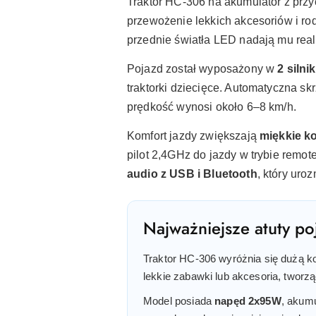
Traktor HC-306 na akumulator z przyc
przewożenie lekkich akcesoriów i ro
przednie światła LED nadają mu reali
Pojazd został wyposażony w
2 silni
traktorki dziecięce. Automatyczna s
prędkość wynosi około 6–8 km/h.
Komfort jazdy zwiększają
miękkie k
pilot 2,4GHz do jazdy w trybie remo
audio z USB i Bluetooth
, który uro
Najważniejsze atuty po
Traktor HC-306 wyróżnia się dużą k
lekkie zabawki lub akcesoria, tworz
Model posiada
napęd 2x95W
, akum